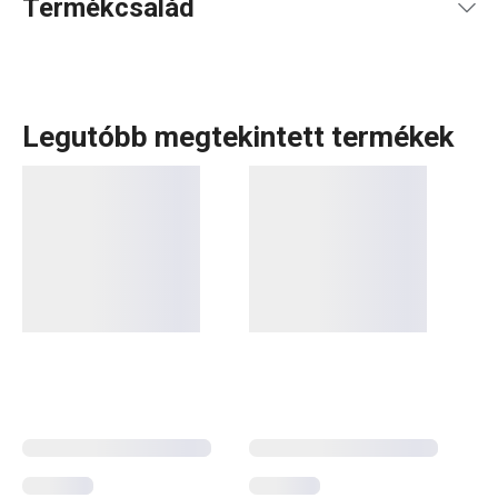
Termékcsalád
Legutóbb megtekintett termékek
A DELÍCIA a márkánk egyik legszélesebb termékcsaládja,
több alkategóriával. Ezek közé tartozik a DELICIA KIDS
sorozat is. Amint azt a neve is mutatja, ez a kollekció a
legkisebb kezek számára készült – elsősorban apró
kiszúróformákat
és
sütőformákat
találsz benne,
amelyekkel könnyedén készíthetőek édességek és
aprósütemények. Vond be a gyerekeket a konyhai mókába,
és szerezz be praktikus eszközöket a kis
pékmestereknek és cukrászoknak.