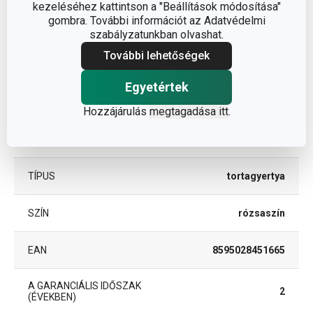
kezeléséhez kattintson a "Beállítások módosítása"
Egyéb paraméterek
gombra. További információt az Adatvédelmi
szabályzatunkban olvashat.
ANYAG
paraffin
További lehetőségek
Egyetértek
torta- és sütemény
BESOROLÁS
díszítés
Hozzájárulás
megtagadása itt
.
TERMÉKCSALÁD
DELÍCIA KIDS
TÍPUS
tortagyertya
SZÍN
rózsaszín
EAN
8595028451665
A GARANCIÁLIS IDŐSZAK
2
(ÉVEKBEN)