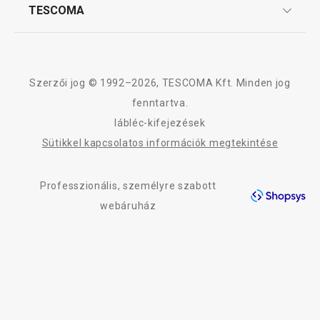
Affiliate program
TESCOMA
Reklamáció és termékvisszaküldés
3 120 Ft
3 950 Ft
Karrier
TESCOMA garancia és szerviz
Rólunk
Elérhető a webáruházban
Elérhető a webáruh
9 márkaboltban elérhető
9 márkaboltban elér
Design
Szerzői jog © 1992–2026, TESCOMA Kft. Minden jog
Kosárba
Kosárba
Minőség
fenntartva.
lábléc-kifejezések
Blog
Sütikkel kapcsolatos információk megtekintése
Kapcsolat
A DELÍCIA KIDS termékcsalád összes terméke
Professzionális, személyre szabott
Adatkezelési Tájékoztató
webáruház
Akadálymentességi nyilatkozat