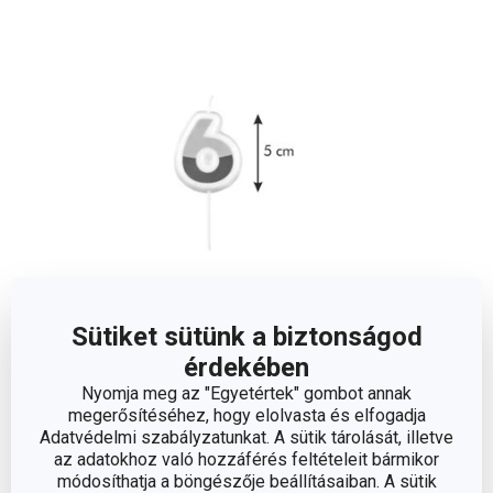
Sütiket sütünk a biztonságod
érdekében
Méretek
Nyomja meg az "Egyetértek" gombot annak
megerősítéséhez, hogy elolvasta és elfogadja
A TERMÉK HOSSZA (CM)
5
Adatvédelmi szabályzatunkat. A sütik tárolását, illetve
az adatokhoz való hozzáférés feltételeit bármikor
módosíthatja a böngészője beállításaiban. A sütik