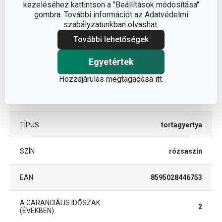
kezeléséhez kattintson a "Beállítások módosítása"
Egyéb paraméterek
gombra. További információt az Adatvédelmi
szabályzatunkban olvashat.
ANYAG
paraffin
További lehetőségek
Egyetértek
torta- és sütemény
BESOROLÁS
díszítés
Hozzájárulás
megtagadása itt
.
TERMÉKCSALÁD
DELÍCIA KIDS
TÍPUS
tortagyertya
SZÍN
rózsaszín
EAN
8595028446753
A GARANCIÁLIS IDŐSZAK
2
(ÉVEKBEN)