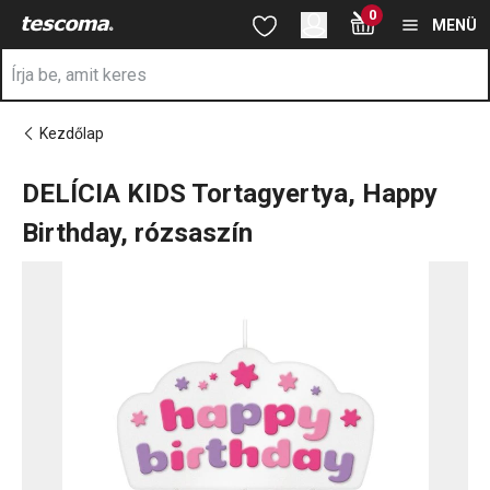
A DELÍCIA KIDS Tortagyertya, Happy Birthday, rózsaszín oldalon
0
Ugrás a fő tartalomhoz
Ugrás a navigációhoz
Ugrás a kereséshez
MENÜ
Kezdőlap
DELÍCIA KIDS Tortagyertya, Happy
Birthday, rózsaszín