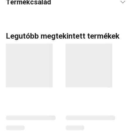
Termékcsalád
Legutóbb megtekintett termékek
A DELÍCIA a márkánk egyik legszélesebb termékcsaládja,
több alkategóriával. Ezek közé tartozik a DELICIA KIDS
sorozat is. Amint azt a neve is mutatja, ez a kollekció a
legkisebb kezek számára készült – elsősorban apró
kiszúróformákat
és
sütőformákat
találsz benne,
amelyekkel könnyedén készíthetőek édességek és
aprósütemények. Vond be a gyerekeket a konyhai mókába,
és szerezz be praktikus eszközöket a kis
pékmestereknek és cukrászoknak.