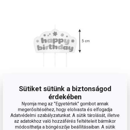
Sütiket sütünk a biztonságod
érdekében
Méretek
Nyomja meg az "Egyetértek" gombot annak
megerősítéséhez, hogy elolvasta és elfogadja
A TERMÉK HOSSZA (CM)
5
Adatvédelmi szabályzatunkat. A sütik tárolását, illetve
az adatokhoz való hozzáférés feltételeit bármikor
módosíthatja a böngészője beállításaiban. A sütik