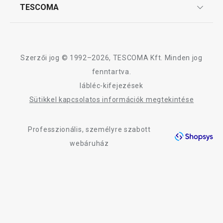
Affiliate program
TESCOMA
Reklamáció és termékvisszaküldés
3 120 Ft
3 950 Ft
Karrier
TESCOMA garancia és szerviz
Rólunk
Elérhető a webáruházban
Elérhető a webáruh
9 márkaboltban elérhető
9 márkaboltban elér
Design
Szerzői jog © 1992–2026, TESCOMA Kft. Minden jog
Kosárba
Kosárba
Minőség
fenntartva.
lábléc-kifejezések
Blog
Sütikkel kapcsolatos információk megtekintése
Kapcsolat
A DELÍCIA KIDS termékcsalád összes terméke
Professzionális, személyre szabott
Adatkezelési Tájékoztató
webáruház
Akadálymentességi nyilatkozat