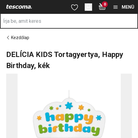
A DELÍCIA KIDS Tortagyertya, Happy Birthday, kék oldalon tartó
0
Ugrás a fő tartalomhoz
Ugrás a navigációhoz
Ugrás a kereséshez
MENÜ
Kezdőlap
DELÍCIA KIDS Tortagyertya, Happy
Birthday, kék