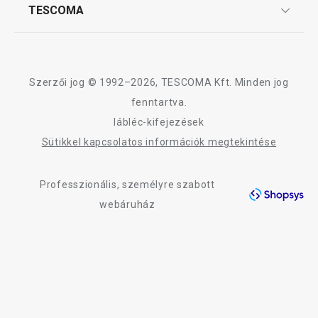
Affiliate program
TESCOMA
Reklamáció és termékvisszaküldés
3 120 Ft
3 950 Ft
Karrier
TESCOMA garancia és szerviz
Rólunk
Elérhető a webáruházban
Elérhető a webáruh
9 márkaboltban elérhető
9 márkaboltban elér
Design
Szerzői jog © 1992–2026, TESCOMA Kft. Minden jog
Kosárba
Kosárba
Minőség
fenntartva.
lábléc-kifejezések
Blog
Sütikkel kapcsolatos információk megtekintése
Kapcsolat
A DELÍCIA KIDS termékcsalád összes terméke
Professzionális, személyre szabott
Adatkezelési Tájékoztató
webáruház
Akadálymentességi nyilatkozat