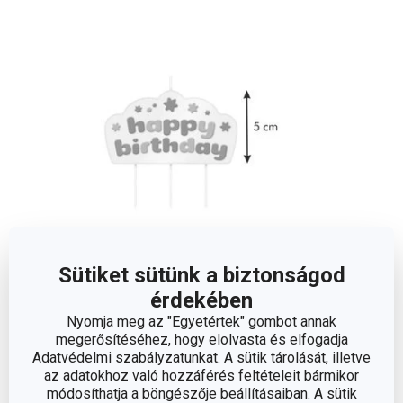
Sütiket sütünk a biztonságod
érdekében
Méretek
Nyomja meg az "Egyetértek" gombot annak
megerősítéséhez, hogy elolvasta és elfogadja
A TERMÉK HOSSZA (CM)
5
Adatvédelmi szabályzatunkat. A sütik tárolását, illetve
az adatokhoz való hozzáférés feltételeit bármikor
módosíthatja a böngészője beállításaiban. A sütik