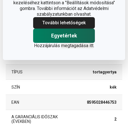
kezeléséhez kattintson a "Beállítások módosítása"
Egyéb paraméterek
gombra. További információt az Adatvédelmi
szabályzatunkban olvashat.
ANYAG
paraffin
További lehetőségek
Egyetértek
torta- és sütemény
BESOROLÁS
díszítés
Hozzájárulás
megtagadása itt
.
TERMÉKCSALÁD
DELÍCIA KIDS
TÍPUS
tortagyertya
SZÍN
kék
EAN
8595028446753
A GARANCIÁLIS IDŐSZAK
2
(ÉVEKBEN)