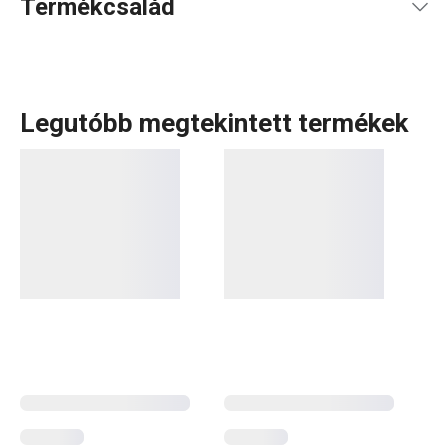
Termékcsalád
Legutóbb megtekintett termékek
A DELÍCIA a márkánk egyik legszélesebb termékcsaládja,
több alkategóriával. Ezek közé tartozik a DELICIA KIDS
sorozat is. Amint azt a neve is mutatja, ez a kollekció a
legkisebb kezek számára készült – elsősorban apró
kiszúróformákat
és
sütőformákat
találsz benne,
amelyekkel könnyedén készíthetőek édességek és
aprósütemények. Vond be a gyerekeket a konyhai mókába,
és szerezz be praktikus eszközöket a kis
pékmestereknek és cukrászoknak.