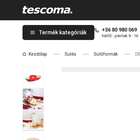
A DELÍCIA kerámia fonott kalács sütőforma oldalon tartózkodik
+36 80 980 069
Termék kategóriák
hétfő - péntek 9 - 16
Kezdőlap
Sütés
Sütőformák
DE