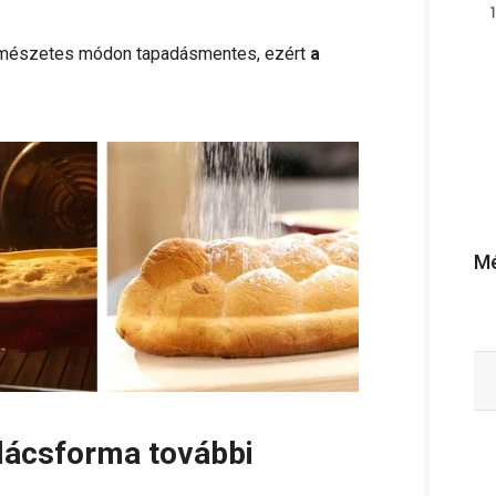
rmészetes módon tapadásmentes, ezért
a
Mé
lácsforma további