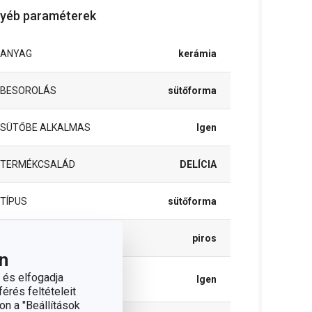
yéb paraméterek
ANYAG
kerámia
BESOROLÁS
sütőforma
SÜTŐBE ALKALMAS
Igen
TERMÉKCSALÁD
DELÍCIA
TÍPUS
sütőforma
SZÍN
piros
n
TISZTÍTÁS
 és elfogadja
Igen
MOSOGATÓGÉPBEN
érés feltételeit
on a "Beállítások