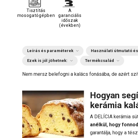
Tisztítás
A
mosogatógépben
garanciális
időszak
(években)
Leírás és paraméterek
Használati útmutató és
Ezek is jól jöhetnek:
Termékcsalád
Nem mersz belefogni a kalács fonásába, de azért szí
Hogyan segí
kerámia ka
A DELÍCIA kerámia süt
anélkül, hogy fonnod
garantálja, hogy a tés