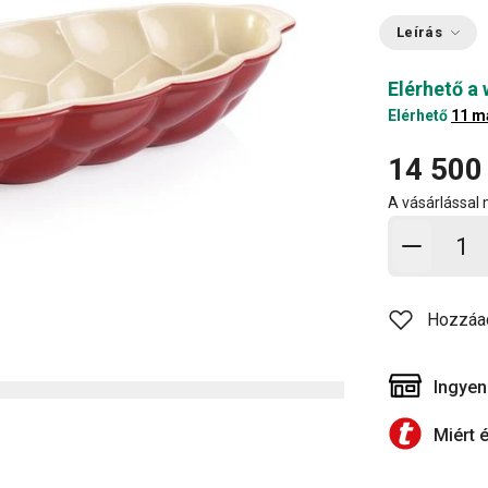
Leírás
Elérhető a
Elérhető
11 m
14 500
A vásárlással
Kosárb
Hozzáa
Ingyen
Miért 