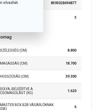
n olvashat.
EAN
8595028494877
A GARANCIÁLIS IDŐSZAK
3
(ÉVEKBEN)
somag
SZÉLESSÉG (CM)
8.800
MAGASSÁG (CM)
18.700
HOSSZÚSÁG (CM)
39.300
SÚLYA, BELEÉRTVE A
1.620
CSOMAGOLÁST (KG)
MASTER BOX B2B VÁSÁRLÓKNAK
6
(DB)