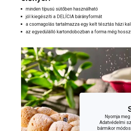
minden típusú sütőben használható
jól kiegészíti a DELÍCIA bárányformát
a csomagolás tartalmazza egy kelt tésztás házi kal
az egyedülálló kartondobozban a forma még hosszú
Nyomja meg a
Adatvédelmi sza
bármikor módosít