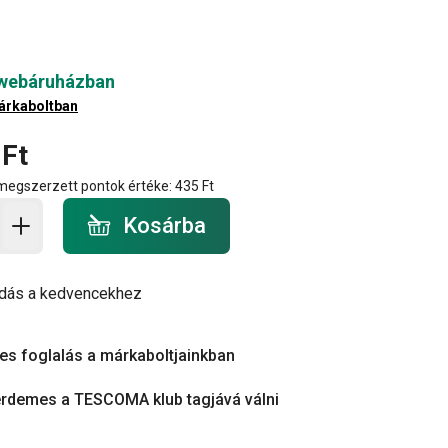
 webáruházban
árkaboltban
 Ft
 megszerzett pontok értéke:
435 Ft
a - mennyiség
Kosárba
dás a kedvencekhez
es foglalás a márkaboltjainkban
érdemes a TESCOMA klub tagjává válni