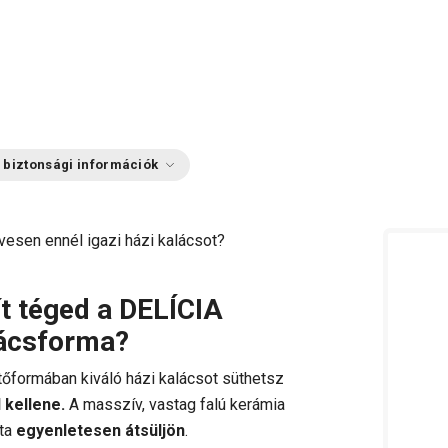
 biztonsági információk
vesen ennél igazi házi kalácsot?
t téged a DELÍCIA
lácsforma?
őformában kiváló házi kalácsot süthetsz
 kellene.
A masszív, vastag falú kerámia
zta
egyenletesen átsüljön
.