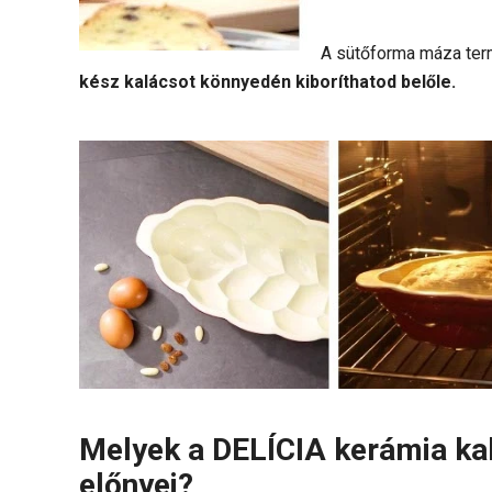
A sütőforma máza te
kész kalácsot könnyedén kiboríthatod belőle.
Melyek a DELÍCIA kerámia ka
előnyei?