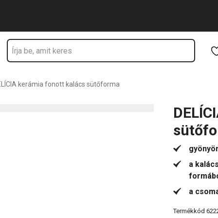
Ugrás a fő tartalomhoz
Ugrás a navigációhoz
Ugrás a kereséshez
LÍCIA kerámia fonott kalács sütőforma
DELÍCI
sütőf
gyönyör
a kalác
formáb
a csoma
Termékkód
622