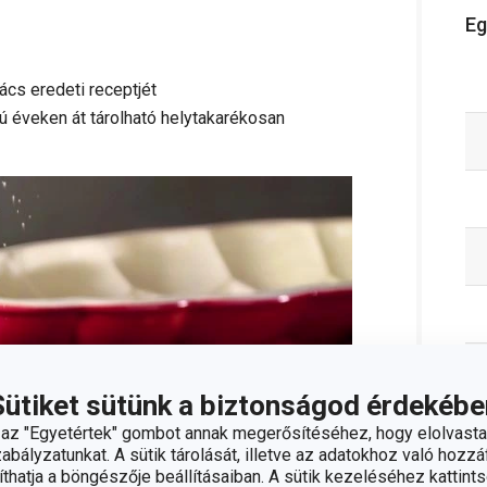
Eg
ács eredeti receptjét
 éveken át tárolható helytakarékosan
Sütiket sütünk a biztonságod érdekébe
z "Egyetértek" gombot annak megerősítéséhez, hogy elolvasta
bályzatunkat. A sütik tárolását, illetve az adatokhoz való hozzáf
hatja a böngészője beállításaiban. A sütik kezeléséhez kattints