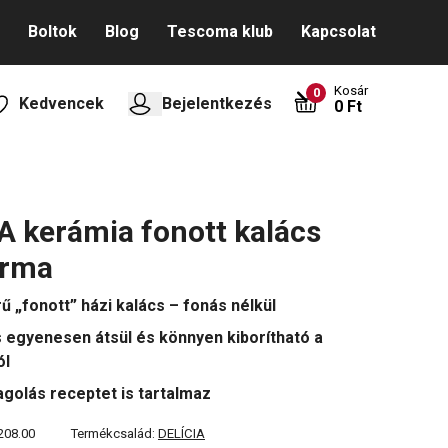
Boltok
Blog
Tescoma klub
Kapcsolat
Kosár
0
Kedvencek
Bejelentkezés
0 Ft
A kerámia fonott kalács
orma
ű „fonott” házi kalács – fonás nélkül
s egyenesen átsül és könnyen kiborítható a
ól
golás receptet is tartalmaz
208.00
Termékcsalád:
DELÍCIA