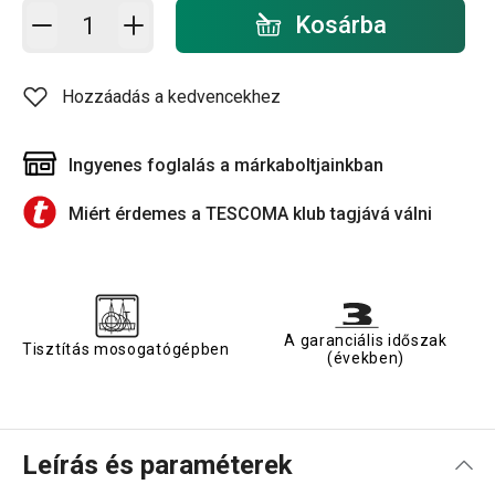
Kosárba - mennyiség
Kosárba
Hozzáadás a kedvencekhez
Ingyenes foglalás a márkaboltjainkban
Miért érdemes a TESCOMA klub tagjává válni
A garanciális időszak
Tisztítás mosogatógépben
(években)
Leírás és paraméterek