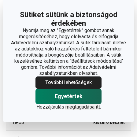
Méretek
Sütiket sütünk a biztonságod
érdekében
ÁTMÉRŐ (CM)
6
Nyomja meg az "Egyetértek" gombot annak
megerősítéséhez, hogy elolvasta és elfogadja
Adatvédelmi szabályzatunkat. A sütik tárolását, illetve
az adatokhoz való hozzáférés feltételeit bármikor
Egyéb paraméterek
módosíthatja a böngészője beállításaiban. A sütik
kezeléséhez kattintson a "Beállítások módosítása"
gombra. További információt az Adatvédelmi
ANYAG
műanyag
szabályzatunkban olvashat.
További lehetőségek
sütikiszúrók és
BESOROLÁS
derelye metélő
Egyetértek
TERMÉKCSALÁD
DELÍCIA
Hozzájárulás
megtagadása itt
.
TÍPUS
kiszúró készlet