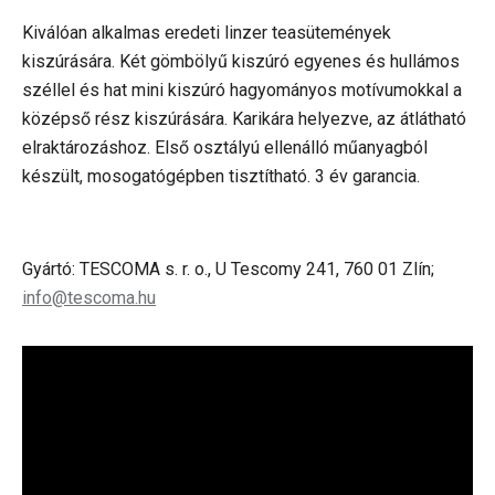
Kiválóan alkalmas eredeti linzer teasütemények
kiszúrására. Két gömbölyű kiszúró egyenes és hullámos
széllel és hat mini kiszúró hagyományos motívumokkal a
középső rész kiszúrására. Karikára helyezve, az átlátható
elraktározáshoz. Első osztályú ellenálló műanyagból
készült, mosogatógépben tisztítható. 3 év garancia.
Gyártó: TESCOMA s. r. o., U Tescomy 241, 760 01 Zlín;
info@tescoma.hu