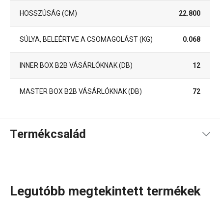
HOSSZÚSÁG (CM)
22.800
SÚLYA, BELEÉRTVE A CSOMAGOLÁST (KG)
0.068
INNER BOX B2B VÁSÁRLÓKNAK (DB)
12
MASTER BOX B2B VÁSÁRLÓKNAK (DB)
72
Termékcsalád
Legutóbb megtekintett termékek
Konyhai eszközök, amelyek minden nap megkönnyítik a