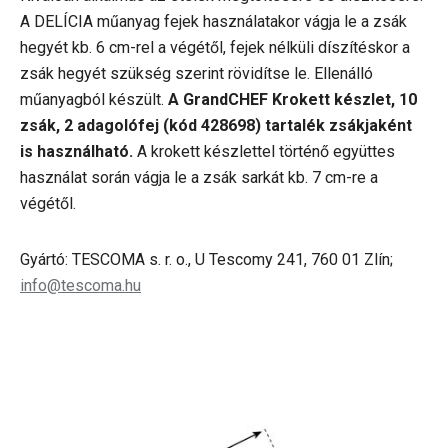
A DELÍCIA műanyag fejek használatakor vágja le a zsák
hegyét kb. 6 cm-rel a végétől, fejek nélküli díszítéskor a
zsák hegyét szükség szerint rövidítse le. Ellenálló
műanyagból készült.
A GrandCHEF Krokett készlet, 10
zsák, 2 adagolófej (kód 428698) tartalék zsákjaként
is használható.
A krokett készlettel történő együttes
használat során vágja le a zsák sarkát kb. 7 cm-re a
végétől.
Gyártó: TESCOMA s. r. o., U Tescomy 241, 760 01 Zlín;
info@tescoma.hu