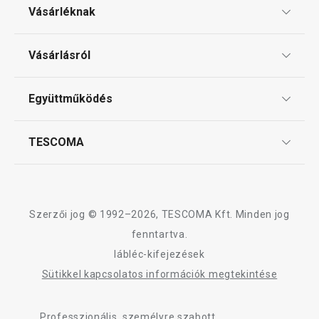
Vásárléknak
Háztartási gépek
Ajándékutalványok
Vásárlásról
Tescoma klub
Háztartás
ÁSZF
Együttműködés
Gyakori kérdések
Szállítási díjak és fizetési módok
Affiliate program
TESCOMA
Reklamáció és termékvisszaküldés
Karrier
TESCOMA garancia és szerviz
Rólunk
Design
Szerzői jog © 1992–2026, TESCOMA Kft. Minden jog
Minőség
fenntartva.
lábléc-kifejezések
Blog
Újdonság
-22 %
Sütikkel kapcsolatos információk megtekintése
Kapcsolat
DELÍCIA készlet félig mártott
DELÍCIA pizzaol
kekszek készítéséhez
Professzionális, személyre szabott