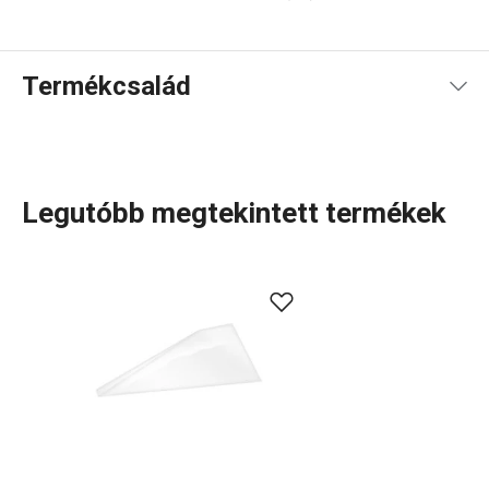
Termékcsalád
Legutóbb megtekintett termékek
Konyhai eszközök, amelyek minden nap megkönnyítik a
munkád? A DELÍCIA termékcsaládban minden sütni
szerető számára tartogatunk valamit: különböző méretű
tepsik, mindenféle alakú, méretű és anyagú
sütőformák
.
Tortaformák
,
kuglófsütő
és
kenyérsütő formák
, valamint
számos praktikus
sütési kellék
. Profik számára
cukrászeszközök
széles választékát kínáljuk, míg a
kezdőknek olyan okos megoldásokat alkottunk,