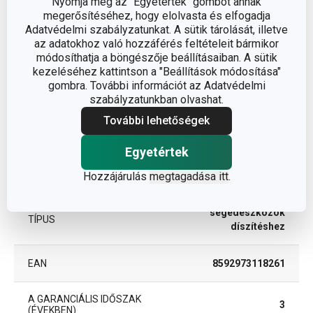
Nyomja meg az "Egyetértek" gombot annak
Egyéb paraméterek
megerősítéséhez, hogy elolvasta és elfogadja
Adatvédelmi szabályzatunkat. A sütik tárolását, illetve
ANYAG
műanyag
az adatokhoz való hozzáférés feltételeit bármikor
módosíthatja a böngészője beállításaiban. A sütik
kezeléséhez kattintson a "Beállítások módosítása"
torta- és sütemény
gombra. További információt az Adatvédelmi
BESOROLÁS
díszítés
szabályzatunkban olvashat.
További lehetőségek
HŰTŐSZEKRÉNYBE
Igen
ALKALMAS
Egyetértek
Hozzájárulás
megtagadása itt
.
TERMÉKCSALÁD
DELÍCIA
segédeszközök
TÍPUS
díszítéshez
EAN
8592973118261
A GARANCIÁLIS IDŐSZAK
3
(ÉVEKBEN)