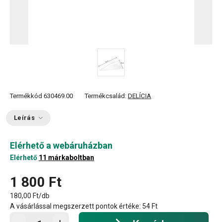
Termékkód
630469.00
Termékcsalád:
DELÍCIA
Leírás
Elérhető a webáruházban
Elérhető
11 márkaboltban
1 800 Ft
180,00 Ft/db
A vásárlással megszerzett pontok értéke:
54 Ft
Kosárba - mennyiség