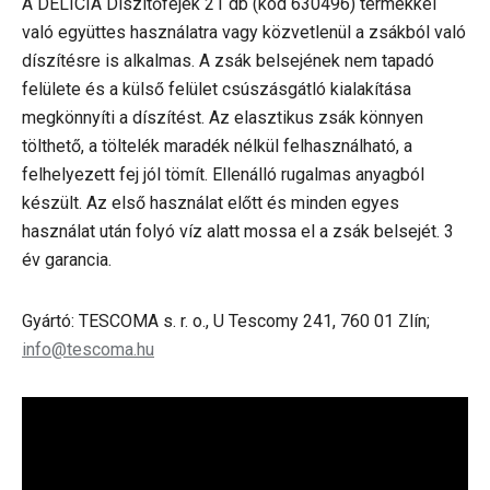
A DELÍCIA Díszítőfejek 21 db (kód 630496) termékkel
való együttes használatra vagy közvetlenül a zsákból való
díszítésre is alkalmas. A zsák belsejének nem tapadó
felülete és a külső felület csúszásgátló kialakítása
megkönnyíti a díszítést. Az elasztikus zsák könnyen
tölthető, a töltelék maradék nélkül felhasználható, a
felhelyezett fej jól tömít. Ellenálló rugalmas anyagból
készült. Az első használat előtt és minden egyes
használat után folyó víz alatt mossa el a zsák belsejét. 3
év garancia.
Gyártó: TESCOMA s. r. o., U Tescomy 241, 760 01 Zlín;
info@tescoma.hu