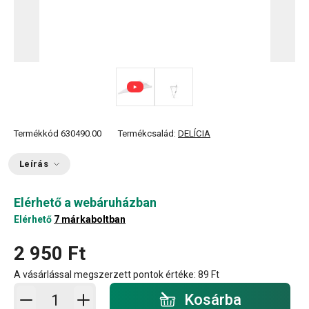
Termékkód
630490.00
Termékcsalád:
DELÍCIA
Leírás
Elérhető a webáruházban
Elérhető
7 márkaboltban
2 950 Ft
A vásárlással megszerzett pontok értéke:
89 Ft
Kosárba - mennyiség
Kosárba