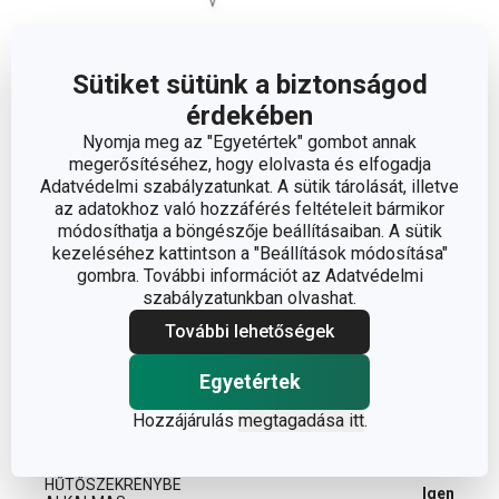
Sütiket sütünk a biztonságod
érdekében
Méretek
Nyomja meg az "Egyetértek" gombot annak
megerősítéséhez, hogy elolvasta és elfogadja
Adatvédelmi szabályzatunkat. A sütik tárolását, illetve
A TERMÉK HOSSZA (CM)
35
az adatokhoz való hozzáférés feltételeit bármikor
módosíthatja a böngészője beállításaiban. A sütik
kezeléséhez kattintson a "Beállítások módosítása"
gombra. További információt az Adatvédelmi
Egyéb paraméterek
szabályzatunkban olvashat.
További lehetőségek
ANYAG
műanyag
Egyetértek
torta- és sütemény
BESOROLÁS
Hozzájárulás
megtagadása itt
.
díszítés
HŰTŐSZEKRÉNYBE
Igen