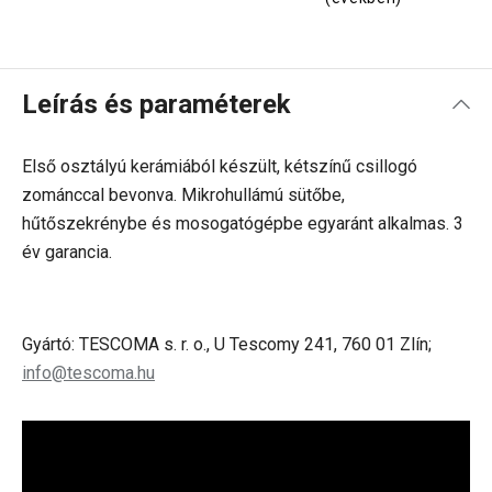
Leírás és paraméterek
Első osztályú kerámiából készült, kétszínű csillogó
zománccal bevonva. Mikrohullámú sütőbe,
hűtőszekrénybe és mosogatógépbe egyaránt alkalmas. 3
év garancia.
Gyártó: TESCOMA s. r. o., U Tescomy 241, 760 01 Zlín;
info@tescoma.hu