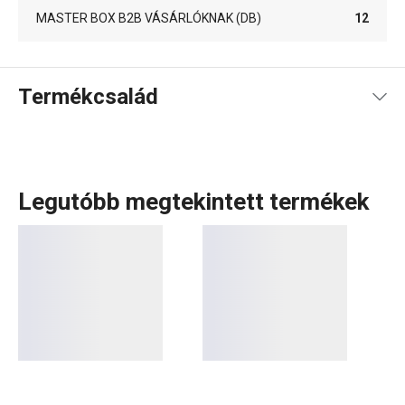
MASTER BOX B2B VÁSÁRLÓKNAK (DB)
12
Termékcsalád
Legutóbb megtekintett termékek
A CREMA termékcsalád letisztult, elegáns dizájnjáról és a
porcelán lágy krémfehér színéről ismert. A kollekcióban
minden megtalálható, ami a meleg és hideg italok
felszolgálásához szükséges:
tányérok
,
csészék
és
csészealjak
,
kannák
és
teásbögrék
, valamint
poharak
italokhoz és
sörhöz
. A termékcsalád részei a CREMA
SHINE csészék és bögrék is, amelyek élénk