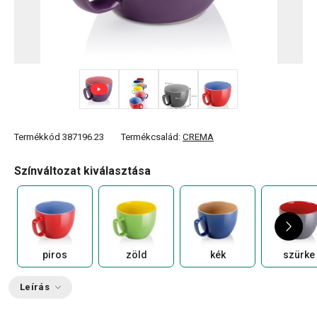
+ 8
Termékkód
387196.23
Termékcsalád:
CREMA
Színváltozat kiválasztása
piros
zöld
kék
szürke
Leírás