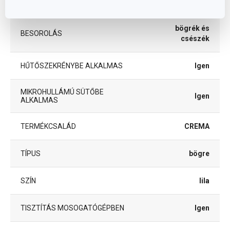
ANYAG
kerámia
bögrék és
BESOROLÁS
csészék
HŰTŐSZEKRÉNYBE ALKALMAS
Igen
MIKROHULLÁMÚ SÜTŐBE
Igen
ALKALMAS
TERMÉKCSALÁD
CREMA
TÍPUS
bögre
SZÍN
lila
TISZTÍTÁS MOSOGATÓGÉPBEN
Igen