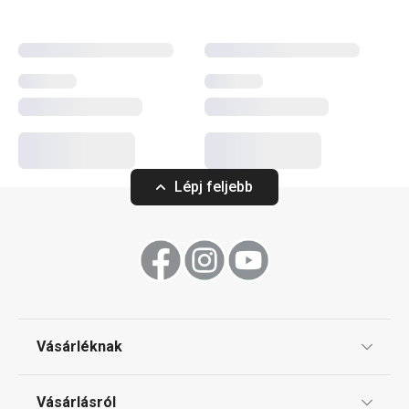
pasztellszíneikkel garantáltan feldobják a hangulatot.
Italok
Tálalás
Lépj feljebb
Vásárléknak
Ajándékutalványok
Vásárlásról