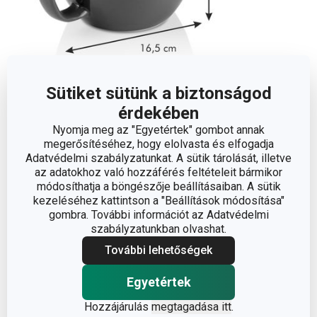
Méretek
Sütiket sütünk a biztonságod
érdekében
A TERMÉK MAGASSÁGA (CM)
9.5
Nyomja meg az "Egyetértek" gombot annak
megerősítéséhez, hogy elolvasta és elfogadja
TÉRFOGAT (L)
0.85
Adatvédelmi szabályzatunkat. A sütik tárolását, illetve
az adatokhoz való hozzáférés feltételeit bármikor
módosíthatja a böngészője beállításaiban. A sütik
A TERMÉK HOSSZA (CM)
16.5
kezeléséhez kattintson a "Beállítások módosítása"
gombra. További információt az Adatvédelmi
ÁTMÉRŐ (CM)
13.5
szabályzatunkban olvashat.
További lehetőségek
Egyéb paraméterek
Egyetértek
Hozzájárulás
megtagadása itt
.