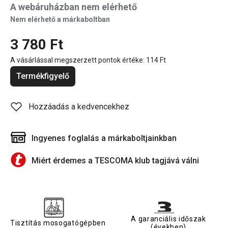
A webáruházban nem elérhető
Nem elérhető a márkaboltban
3 780 Ft
A vásárlással megszerzett pontok értéke:
114 Ft
Termékfigyelő
Hozzáadás a kedvencekhez
Ingyenes foglalás a márkaboltjainkban
Miért érdemes a TESCOMA klub tagjává válni
A garanciális időszak
Tisztítás mosogatógépben
(években)