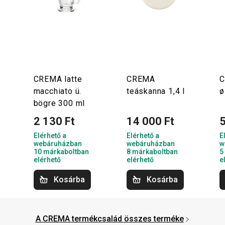
CREMA latte
CREMA
C
macchiato ü.
teáskanna 1,4 l
ø
bögre 300 ml
2 130 Ft
14 000 Ft
5
Elérhető a
Elérhető a
E
webáruházban
webáruházban
w
10 márkaboltban
8 márkaboltban
5
elérhető
elérhető
e
Kosárba
Kosárba
A CREMA termékcsalád összes terméke