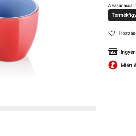
A vásárlással
Termékfigy
Hozzáa
Ingyen
Miért 