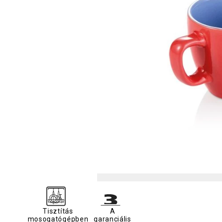
Tisztítás
A
mosogatógépben
garanciális