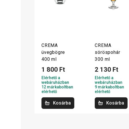
CREMA
CREMA
üvegbögre
söröspohár
400 ml
300 ml
1 800 Ft
2 130 Ft
Elérhető a
Elérhető a
webáruházban
webáruházban
12 márkaboltban
9 márkaboltban
elérhető
elérhető
Kosárba
Kosárba