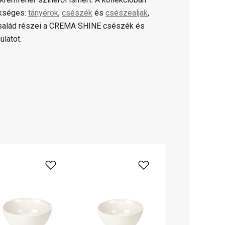
ükséges:
tányérok
,
csészék
és
csészealjak
,
család részei a CREMA SHINE csészék és
ulatot.