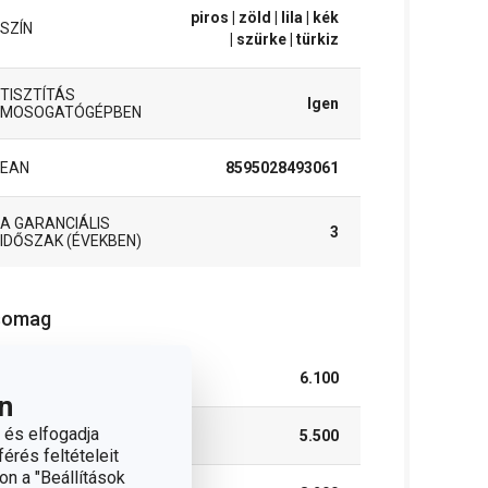
piros
| zöld
| lila
| kék
SZÍN
| szürke
| türkiz
TISZTÍTÁS
Igen
MOSOGATÓGÉPBEN
EAN
8595028493061
A GARANCIÁLIS
3
IDŐSZAK (ÉVEKBEN)
somag
SZÉLESSÉG (CM)
6.100
n
 és elfogadja
MAGASSÁG (CM)
5.500
érés feltételeit
on a "Beállítások