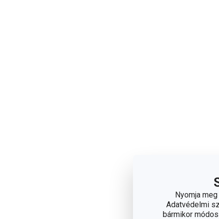
Nyomja meg a
Adatvédelmi sza
bármikor módosít