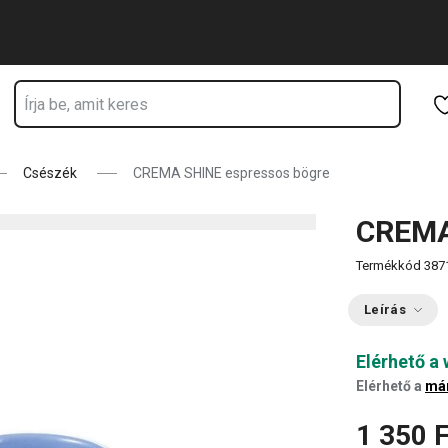
Ugrás a fő tartalomhoz
Ugrás a navigációhoz
Ugrás a kereséshez
Csészék
CREMA SHINE espressos bögre
CREMA
Termékkód
387
Leírás
Elérhető a
Elérhető a
má
1 350 F