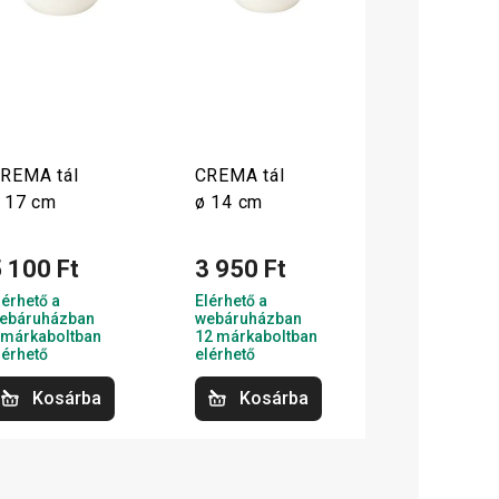
REMA tál
CREMA tál
 17 cm
ø 14 cm
 100 Ft
3 950 Ft
lérhető a
Elérhető a
ebáruházban
webáruházban
 márkaboltban
12 márkaboltban
lérhető
elérhető
Kosárba
Kosárba