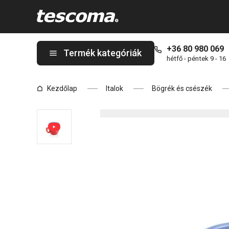
A CREMA SHINE espressos bögre oldalon tartózkodik
+36 80 980 069
Termék kategóriák
hétfő - péntek 9 - 16
Kezdőlap
Italok
Bögrék és csészék