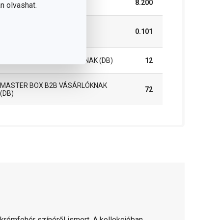
HOSSZÚSÁG (CM)
8.200
n olvashat.
SÚLYA, BELEÉRTVE A
0.101
CSOMAGOLÁST (KG)
INNER BOX B2B VÁSÁRLÓKNAK (DB)
12
MASTER BOX B2B VÁSÁRLÓKNAK
72
(DB)
 krémfehér színéről ismert. A kollekcióban