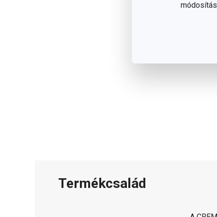
módosítása
Termékcsalád
A CREMA