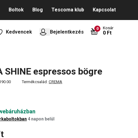
Boltok
Blog
Tescoma klub
Kapcsolat
Kosár
0
Kedvencek
Bejelentkezés
0 Ft
 SHINE espressos bögre
190.00
Termékcsalád:
CREMA
 webáruházban
rkaboltokban
4 napon belül
t