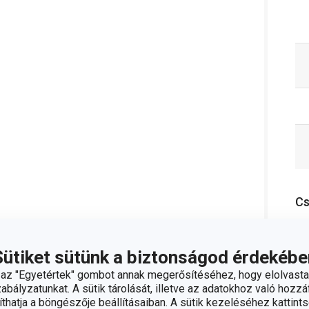
C
Sütiket sütünk a biztonságod érdekébe
z "Egyetértek" gombot annak megerősítéséhez, hogy elolvasta
bályzatunkat. A sütik tárolását, illetve az adatokhoz való hozzáf
hatja a böngészője beállításaiban. A sütik kezeléséhez kattints