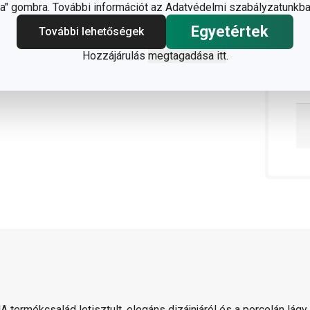
" gombra. További információt az Adatvédelmi szabályzatunkba
Egyetértek
További lehetőségek
Hozzájárulás
megtagadása itt
.
 termékcsalád letisztult, elegáns dizájnjáról és a porcelán lágy