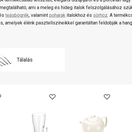
megtalálható, ami a meleg és hideg italok felszolgálásához sz
és
teásbögrék
, valamint
poharak
italokhoz és
sörhöz
. A termék
s, amelyek élénk pasztellszíneikkel garantáltan feldobják a hang
Tálalás