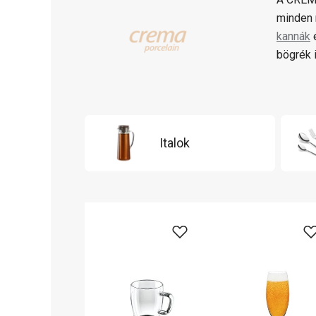
minden 
kannák
bögrék i
Italok