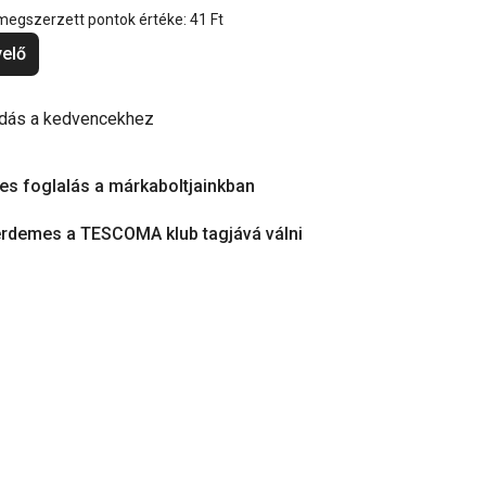
 megszerzett pontok értéke:
41 Ft
elő
dás a kedvencekhez
es foglalás a márkaboltjainkban
érdemes a TESCOMA klub tagjává válni