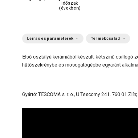
időszak
(években)
Leírás és paraméterek
Termékcsalád
Első osztályú kerámiából készült, kétszínű csillogó 
hűtőszekrénybe és mosogatógépbe egyaránt alkalmas.
Gyártó: TESCOMA s. r. o., U Tescomy 241, 760 01 Zlín