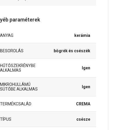
yéb paraméterek
ANYAG
kerámia
BESOROLÁS
bögrék és csészék
HŰTŐSZEKRÉNYBE
Igen
ALKALMAS
MIKROHULLÁMÚ
Igen
SÜTŐBE ALKALMAS
TERMÉKCSALÁD
CREMA
TÍPUS
csésze