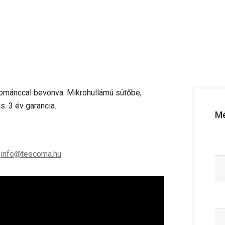
zománccal bevonva. Mikrohullámú sütőbe,
 3 év garancia.
Mé
;
info@tescoma.hu