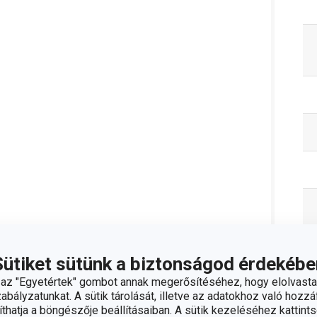
Sütiket sütünk a biztonságod érdekébe
z "Egyetértek" gombot annak megerősítéséhez, hogy elolvasta
bályzatunkat. A sütik tárolását, illetve az adatokhoz való hozzáf
hatja a böngészője beállításaiban. A sütik kezeléséhez kattints