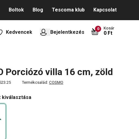
Boltok
Blog
Tescoma klub
Kapcsolat
Kosár
0
Kedvencek
Bejelentkezés
0 Ft
Porciózó villa 16 cm, zöld
523.25
Termékcsalád:
COSMO
t kiválasztása