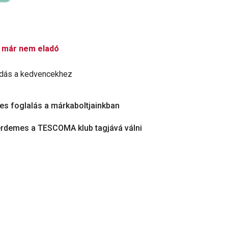
 már nem eladó
dás a kedvencekhez
es foglalás a márkaboltjainkban
érdemes a TESCOMA klub tagjává válni