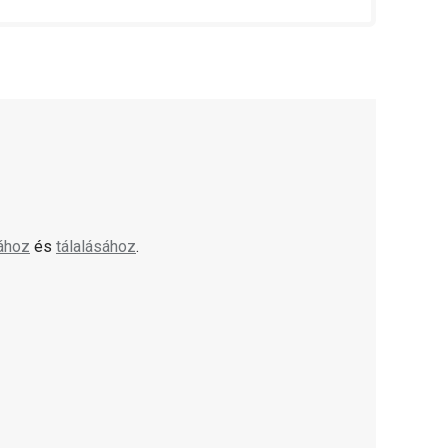
ához
és
tálalásához
.