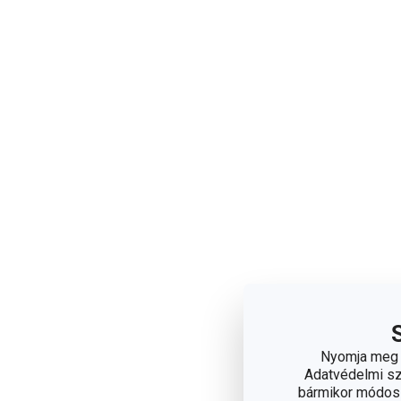
Nyomja meg a
Adatvédelmi sza
bármikor módosít