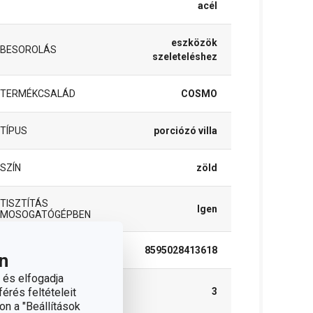
acél
eszközök
BESOROLÁS
szeleteléshez
TERMÉKCSALÁD
COSMO
TÍPUS
porciózó villa
SZÍN
zöld
TISZTÍTÁS
Igen
MOSOGATÓGÉPBEN
EAN
8595028413618
n
 és elfogadja
A GARANCIÁLIS
érés feltételeit
3
IDŐSZAK (ÉVEKBEN)
on a "Beállítások