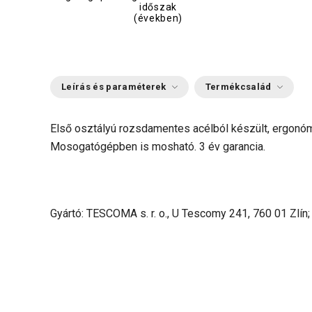
időszak
(években)
Leírás és paraméterek
Termékcsalád
Első osztályú rozsdamentes acélból készült, ergonóm
Mosogatógépben is mosható. 3 év garancia.
Gyártó: TESCOMA s. r. o., U Tescomy 241, 760 01 Zlín