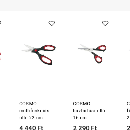
COSMO
COSMO
multifunkciós
háztartási olló
f
olló 22 cm
16 cm
2
4 440 Ft
2 290 Ft
2