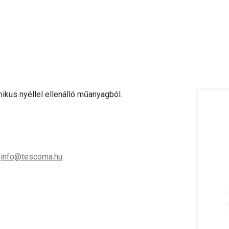
ikus nyéllel ellenálló műanyagból.
;
info@tescoma.hu