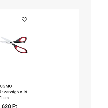
COSMO
űszervágó olló
1 cm
 620 Ft