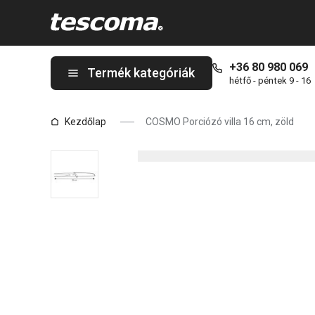
A COSMO Porciózó villa 16 cm, zöld oldalon tartózkodik
+36 80 980 069
Termék kategóriák
hétfő - péntek 9 - 16
Kezdőlap
COSMO Porciózó villa 16 cm, zöld