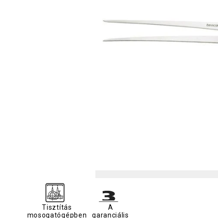
Tisztítás
A
mosogatógépben
garanciális