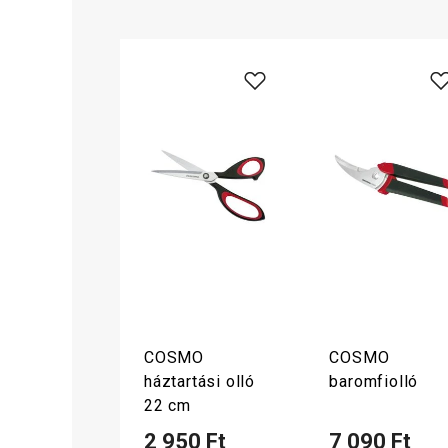
COSMO
COSMO
háztartási olló
baromfiolló
22 cm
2 950 Ft
7 090 Ft