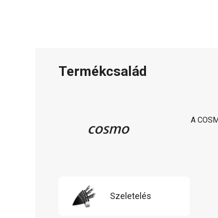
Termékcsalád
A COSM
Szeletelés