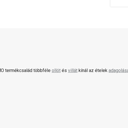
O termékcsalád többféle
ollót
és
villát
kínál az ételek
adagolás