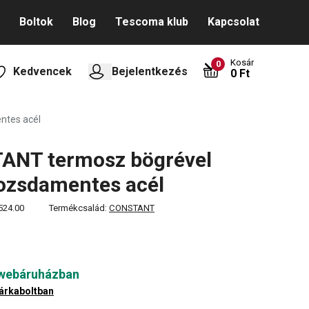
Boltok
Blog
Tescoma klub
Kapcsolat
Kosár
0
Kedvencek
Bejelentkezés
0 Ft
ntes acél
ANT termosz bögrével
 rozsdamentes acél
524.00
Termékcsalád:
CONSTANT
 webáruházban
árkaboltban