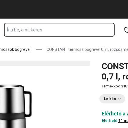
 tartózkodik
Ugrás a fő tartalomhoz
Ugrás a navigációhoz
Ugrás a kereséshez
moszok bögrével
CONSTANT termosz bögrével 0,7 l, rozsdame
CONST
0,7 l,
Termékkód
318
Leírás
Elérhető a
Elérhető
11 m