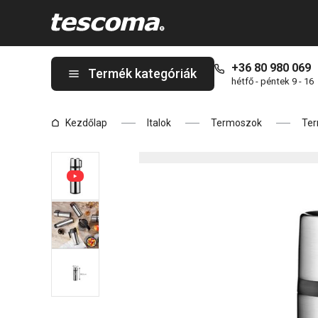
A CONSTANT termosz bögrével 0,7 l, rozsdamentes acél oldalon
+36 80 980 069
Termék kategóriák
hétfő - péntek 9 - 16
Kezdőlap
Italok
Termoszok
Ter