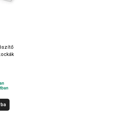
észítő
 kockák
t
an
tban
rba