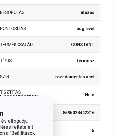
BESOROLÁS
utazás
PONTOSÍTÁS
bögrével
TERMÉKCSALÁD
CONSTANT
TÍPUS
termosz
SZÍN
rozsdamentes acél
TISZTÍTÁS
Nem
MOSOGATÓGÉPBEN
n
EAN
8595028442816
 és elfogadja
érés feltételeit
A GARANCIÁLIS
5
on a "Beállítások
IDŐSZAK (ÉVEKBEN)