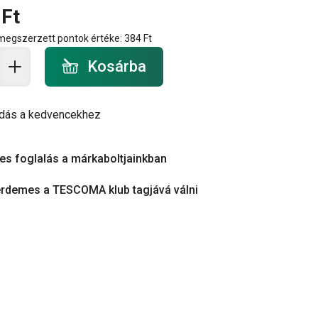
 Ft
 megszerzett pontok értéke:
384 Ft
a - mennyiség
Kosárba
dás a kedvencekhez
es foglalás a márkaboltjainkban
érdemes a TESCOMA klub tagjává válni