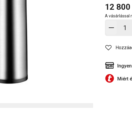
12 800
A vásárlással
Kosárb
Hozzáa
Ingyen
Miért 