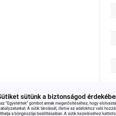
Sütiket sütünk a biztonságod érdekébe
z "Egyetértek" gombot annak megerősítéséhez, hogy elolvasta
bályzatunkat. A sütik tárolását, illetve az adatokhoz való hozzáf
hatja a böngészője beállításaiban. A sütik kezeléséhez kattints