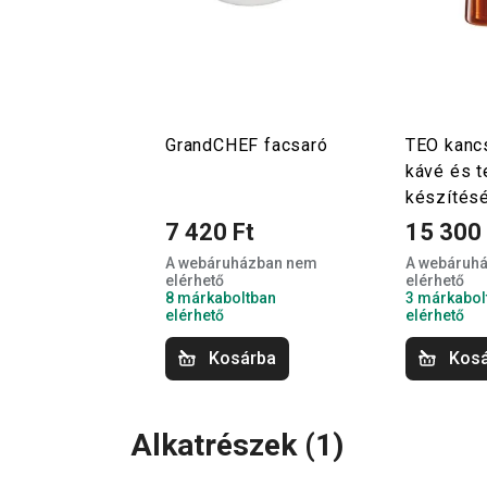
GrandCHEF facsaró
TEO kanc
kávé és t
készítésé
7 420 Ft
15 300 
A webáruházban nem
A webáruh
elérhető
elérhető
8 márkaboltban
3 márkabol
elérhető
elérhető
Kosárba
Kos
Alkatrészek
(
1
)