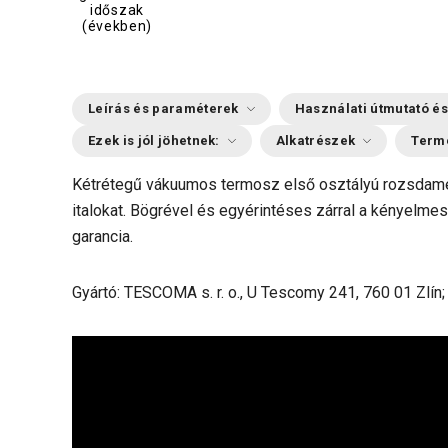
időszak
(években)
Leírás és paraméterek
Használati útmutató és
Ezek is jól jöhetnek:
Alkatrészek
Term
Kétrétegű vákuumos termosz első osztályú rozsdamen
italokat. Bögrével és egyérintéses zárral a kényelme
garancia.
Gyártó: TESCOMA s. r. o., U Tescomy 241, 760 01 Zlín