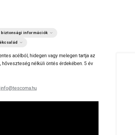
 biztonsági információk
ékcsalád
tes acélból, hidegen vagy melegen tartja az
s, hőveszteség nélküli öntés érdekében. 5 év
;
info@tescoma.hu