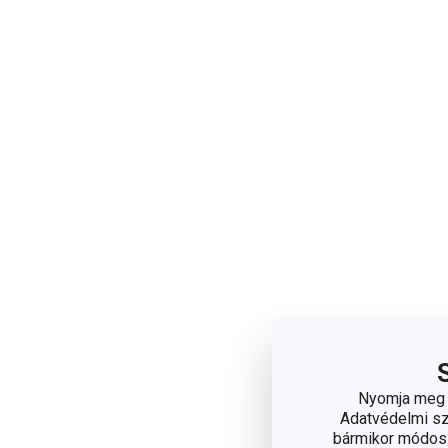
Nyomja meg a
Adatvédelmi sza
bármikor módosít