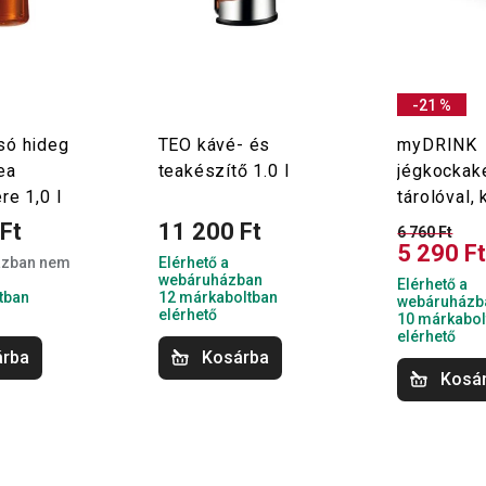
-21 %
só hideg
TEO kávé- és
myDRINK
ea
teakészítő 1.0 l
jégkockak
re 1,0 l
tárolóval,
Ft
11 200 Ft
6 760 Ft
5 290 F
ázban nem
Elérhető a
webáruházban
Elérhető a
tban
12 márkaboltban
webáruházb
elérhető
10 márkabol
elérhető
árba
Kosárba
Kosá