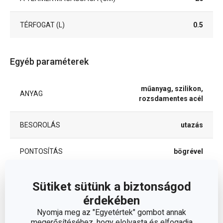
TÉRFOGAT (L)
0.5
Egyéb paraméterek
műanyag, szilikon,
ANYAG
rozsdamentes acél
BESOROLÁS
utazás
PONTOSÍTÁS
bögrével
TERMÉKCSALÁD
CONSTANT
Sütiket sütünk a biztonságod
érdekében
TÍPUS
termosz
Nyomja meg az "Egyetértek" gombot annak
megerősítéséhez, hogy elolvasta és elfogadja