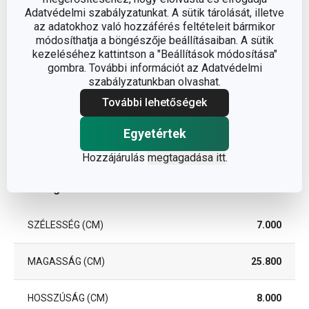
SZÍN
rozsdamentes acél
Adatvédelmi szabályzatunkat. A sütik tárolását, illetve
az adatokhoz való hozzáférés feltételeit bármikor
módosíthatja a böngészője beállításaiban. A sütik
TISZTÍTÁS
Nem
kezeléséhez kattintson a "Beállítások módosítása"
MOSOGATÓGÉPBEN
gombra. További információt az Adatvédelmi
szabályzatunkban olvashat.
EAN
8595028442809
További lehetőségek
A GARANCIÁLIS
Egyetértek
5
IDŐSZAK (ÉVEKBEN)
Hozzájárulás
megtagadása itt
.
Csomag
SZÉLESSÉG (CM)
7.000
MAGASSÁG (CM)
25.800
HOSSZÚSÁG (CM)
8.000