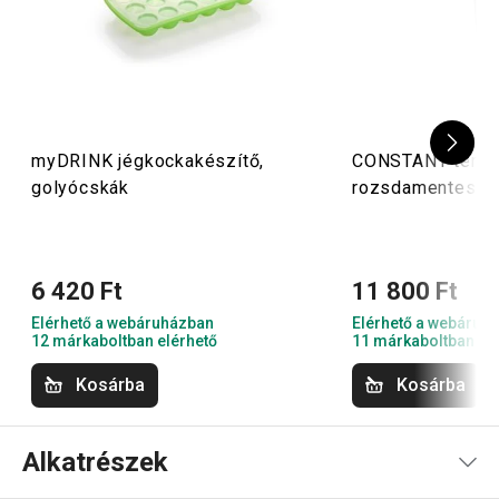
myDRINK jégkockakészítő,
CONSTANT termob
golyócskák
rozsdamentes ac
6 420 Ft
11 800 Ft
Elérhető a webáruházban
Elérhető a webáruh
12 márkaboltban elérhető
11 márkaboltban el
Kosárba
Kosárba
Alkatrészek