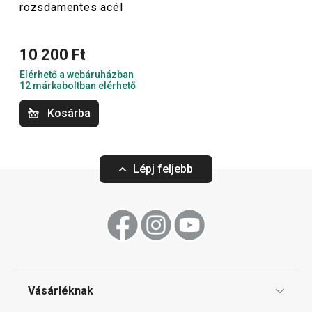
Kosárba
rozsdamentes acél
Kültéri tevékenységek
10 200 Ft
Elérhető a webáruházban
12 márkaboltban elérhető
Kosárba
Lépj feljebb
CONSTANT PASTEL termobögre,
CONSTANT termo
0,3 l, rozsdamentes acél
1,0 l, rozsdamen
Vásárléknak