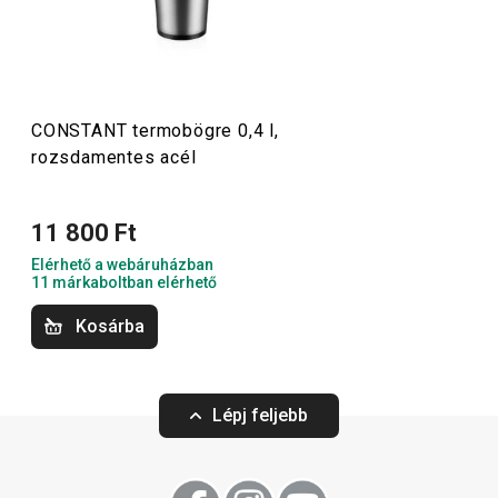
mellett a teához és kávéhoz való termoszok, illetve az
ivópalackok
gyakorlatilag törhetetlenek. A termoszok
természetesen nemcsak forró italok, hanem hideg italok
tárolására is alkalmasak.
CONSTANT termobögre 0,4 l,
rozsdamentes acél
Kültéri tevékenységek
11 800 Ft
Elérhető a webáruházban
11 márkaboltban elérhető
Kosárba
Lépj feljebb