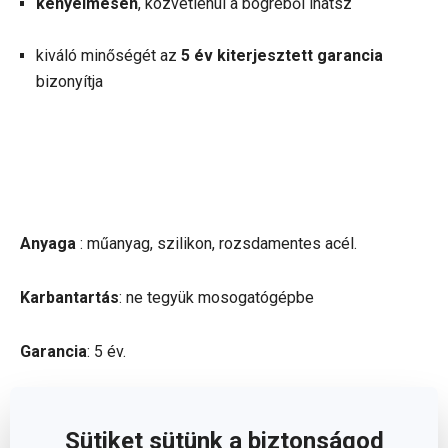
kényelmesen
, közvetlenül a bögréből ihatsz
kiváló minőségét az
5 év kiterjesztett garancia
bizonyítja
Anyaga
: műanyag, szilikon, rozsdamentes acél.
Karbantartás
: ne tegyük mosogatógépbe
Garancia
: 5 év.
Gyártó: TESCOMA s. r. o., U Tescomy 241, 760 01 Zlín;
Sütiket sütünk a biztonságod