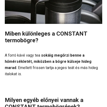
Miben különleges a CONSTANT
termobögre?
A forró kávé vagy tea
sokáig megőrzi benne a
hőmérsékletét, miközben a bögre külseje hideg
marad
. Emellett frissen tartja a jeges teát és más hideg
italokat is.
Milyen egyéb előnyei vannak a
CONSTANT termobögrének?