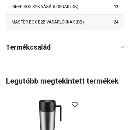
INNER BOX B2B VÁSÁRLÓKNAK (DB)
12
MASTER BOX B2B VÁSÁRLÓKNAK (DB)
24
Termékcsalád
Legutóbb megtekintett termékek
A CONSTANT termékcsaládba
termoszok bögrével
,
utazáshoz és sportoláshoz
tervezett termoszok,
termopalackok
, valamint praktikus, teljesen rozsdamentes
acélból készült palackok tartoznak. Kiváló minőségű
rozsdamentes acélból készülnek. Hétköznapi használat