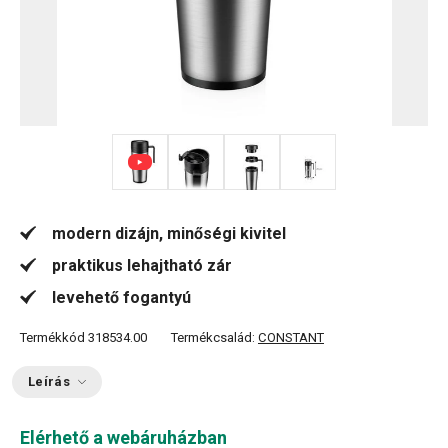
+ 1
modern dizájn, minőségi kivitel
praktikus lehajtható zár
levehető fogantyú
Termékkód
318534.00
Termékcsalád:
CONSTANT
Leírás
Elérhető a webáruházban