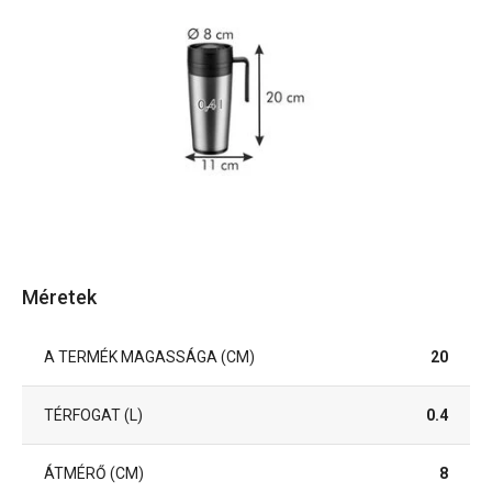
Méretek
A TERMÉK MAGASSÁGA (CM)
20
TÉRFOGAT (L)
0.4
ÁTMÉRŐ (CM)
8