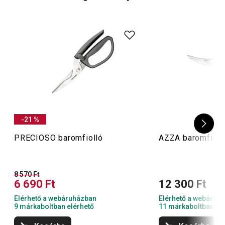
santoku késeket, a csontozókéseket és természetesen a
vágódeszkákat
is.
-21 %
PRECIOSO baromfiolló
AZZA baromfioll
8 570 Ft
6 690 Ft
12 300 Ft
Elérhető a webáruházban
Elérhető a webáruh
9 márkaboltban elérhető
11 márkaboltban el