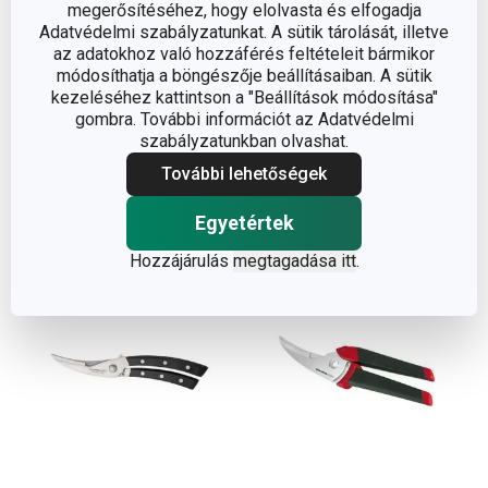
megerősítéséhez, hogy elolvasta és elfogadja
Adatvédelmi szabályzatunkat. A sütik tárolását, illetve
PRESTO baromfiolló
PRECIOSO baromfiolló
az adatokhoz való hozzáférés feltételeit bármikor
25 cm
módosíthatja a böngészője beállításaiban. A sütik
8 570 Ft
5 760 Ft
6 690 Ft
kezeléséhez kattintson a "Beállítások módosítása"
gombra. További információt az Adatvédelmi
Elérhető a webáruházban
Elérhető a webáruházban
szabályzatunkban olvashat.
3 márkaboltban elérhető
9 márkaboltban elérhető
További lehetőségek
Kosárba
Kosárba
Egyetértek
Hozzájárulás
megtagadása itt
.