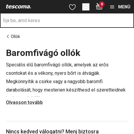
A Baromfivágó ollók oldalon tartózkodik
0
Ugrás a fő tartalomhoz
Ugrás a navigációhoz
Ugrás a kereséshez
MENÜ
Ollók
Baromfivágó ollók
a
Speciális élű baromfivágó ollók, amelyek az erős
csontokat és a vékony, nyers bőrt is átvágják.
Megkönnyítik a csirke vagy a nagyobb baromfi
darabolását, hogy mesterien készíthesd el szeretteidnek
kedvenc ebédjüket.
Olvasson tovább
Ne felejts el felszerelkezni a
legjobb késekkel
, amelyek
rengeteg időt takarítanak meg neked a konyhában.
Nincs kedved válogatni? Menj biztosra
Kínálatunkban megtalálod a méltán népszerű japán