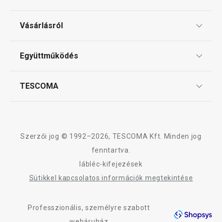
Ajándékutalványok
Vásárlásról
Tescoma klub
ÁSZF
Együttműködés
Gyakori kérdések
Szállítási díjak és fizetési módok
Affiliate program
TESCOMA
Reklamáció és termékvisszaküldés
Karrier
TESCOMA garancia és szerviz
Rólunk
Design
Szerzői jog © 1992–2026, TESCOMA Kft. Minden jog
Minőség
fenntartva.
lábléc-kifejezések
Blog
Sütikkel kapcsolatos információk megtekintése
Kapcsolat
Professzionális, személyre szabott
Adatkezelési Tájékoztató
webáruház