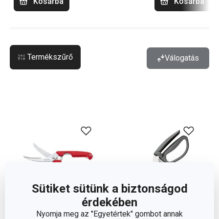
Kosárba
Kosárba
Termékszűrő
Válogatás
Sütiket sütünk a biztonságod
érdekében
Nyomja meg az "Egyetértek" gombot annak
-21 %