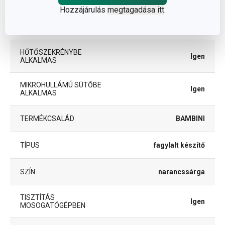
Hozzájárulás
megtagadása itt
.
FAGYASZTÓBA ALKALMAS
Igen
HŰTŐSZEKRÉNYBE
Igen
ALKALMAS
MIKROHULLÁMÚ SÜTŐBE
Igen
ALKALMAS
TERMÉKCSALÁD
BAMBINI
TÍPUS
fagylalt készítő
SZÍN
narancssárga
TISZTÍTÁS
Igen
MOSOGATÓGÉPBEN