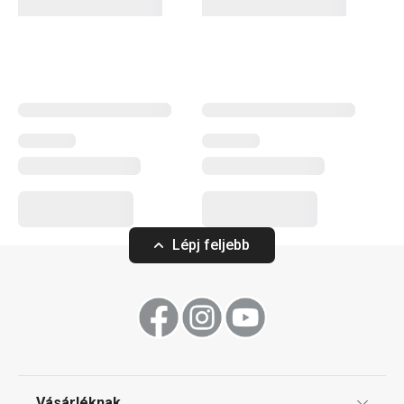
mintás
étkészletek
a lányoknak és fiúknak is egyaránt
tetszenek. Úgy alakítottuk ki őket, hogy használatuk
könnyű legyen, öröm legyen belőlük enni-inni – és persze,
hogy jól nézzenek ki! A legkisebbeknek találsz nálunk
palackokat,
termoszokat
, műanyag evőeszközöket és
jégkrémformákat
is.
Konyhai eszközök
Lépj feljebb
Gyermekeknek
Tálalás
Kültéri tevékenységek
Vásárléknak