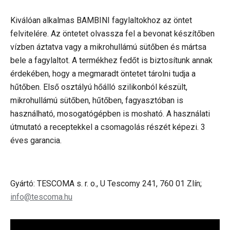
Kiválóan alkalmas BAMBINI fagylaltokhoz az öntet
felvitelére. Az öntetet olvassza fel a bevonat készítőben
vízben áztatva vagy a mikrohullámú sütőben és mártsa
bele a fagylaltot. A termékhez fedőt is biztosítunk annak
érdekében, hogy a megmaradt öntetet tárolni tudja a
hűtőben. Első osztályú hőálló szilikonból készült,
mikrohullámú sütőben, hűtőben, fagyasztóban is
használható, mosogatógépben is mosható. A használati
útmutató a receptekkel a csomagolás részét képezi. 3
éves garancia.
Gyártó: TESCOMA s. r. o., U Tescomy 241, 760 01 Zlín;
info@tescoma.hu