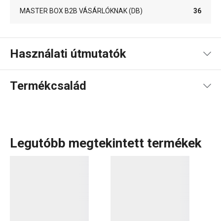
MASTER BOX B2B VÁSÁRLÓKNAK (DB)
36
Használati útmutatók
Használati útmutató és biztonsági információk
Termékcsalád
Legutóbb megtekintett termékek
Biztonságos, bevizsgált és
szuper praktikus
cumisüvegeket
vagy
gyermek étkészleteket
keresel?
Fedezd fel a BAMBINI termékcsaládot, amit kifejezetten
gyermekeknek terveztünk! A rozsdamentes acélból
készült, gyermekeknek szánt
evőeszközök
és a vidám