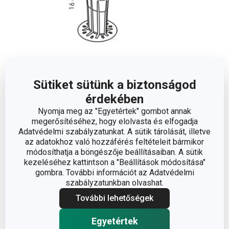
Sütiket sütünk a biztonságod
érdekében
Méretek
Nyomja meg az "Egyetértek" gombot annak
megerősítéséhez, hogy elolvasta és elfogadja
A TERMÉK HOSSZA (CM)
16
Adatvédelmi szabályzatunkat. A sütik tárolását, illetve
az adatokhoz való hozzáférés feltételeit bármikor
módosíthatja a böngészője beállításaiban. A sütik
kezeléséhez kattintson a "Beállítások módosítása"
Egyéb paraméterek
gombra. További információt az Adatvédelmi
szabályzatunkban olvashat.
ANYAG
szilikon
További lehetőségek
fagylalt és joghurt
Egyetértek
BESOROLÁS
készítése