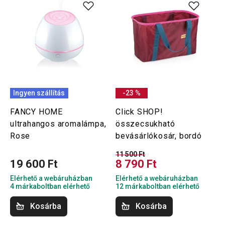
Ingyen szállítás
-23 %
FANCY HOME
Click SHOP!
ultrahangos aromalámpa,
összecsukható
Rose
bevásárlókosár, bordó
11 500 Ft
19 600 Ft
8 790 Ft
Elérhető a webáruházban
Elérhető a webáruházban
4 márkaboltban elérhető
12 márkaboltban elérhető
Kosárba
Kosárba