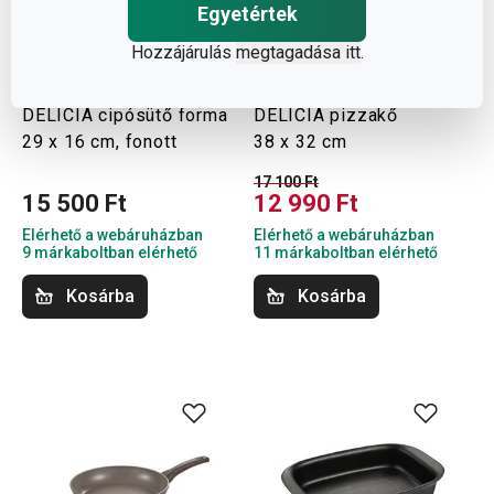
Egyetértek
Hozzájárulás
megtagadása itt
.
-24 %
DELÍCIA cipósütő forma
DELÍCIA pizzakő
29 x 16 cm, fonott
38 x 32 cm
17 100 Ft
15 500 Ft
12 990 Ft
Elérhető a webáruházban
Elérhető a webáruházban
9 márkaboltban elérhető
11 márkaboltban elérhető
Kosárba
Kosárba