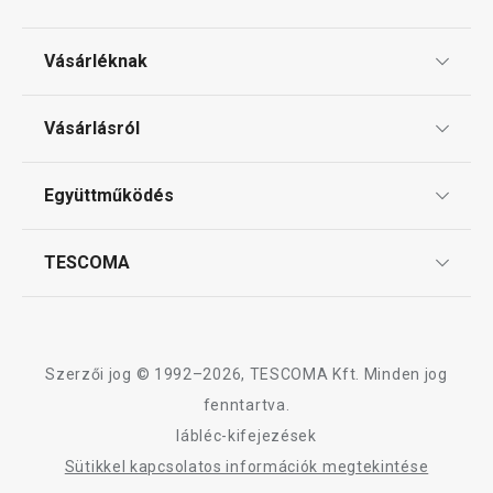
Vásárléknak
Ajándékutalványok
Vásárlásról
Tescoma klub
ÁSZF
Együttműködés
Gyakori kérdések
Szállítási díjak és fizetési módok
Affiliate program
TESCOMA
Reklamáció és termékvisszaküldés
Karrier
TESCOMA garancia és szerviz
Rólunk
Design
Szerzői jog © 1992–2026, TESCOMA Kft. Minden jog
Minőség
fenntartva.
lábléc-kifejezések
Blog
Sütikkel kapcsolatos információk megtekintése
Kapcsolat