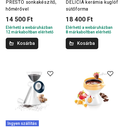
PRESTO sonkakészítő,
DELÍCIA kerámia kuglóf
hőmérővel
sütőforma
14 500 Ft
18 400 Ft
Elérhető a webáruházban
Elérhető a webáruházban
12 márkaboltban elérhető
8 márkaboltban elérhető
Kosárba
Kosárba
Ingyen szállítás