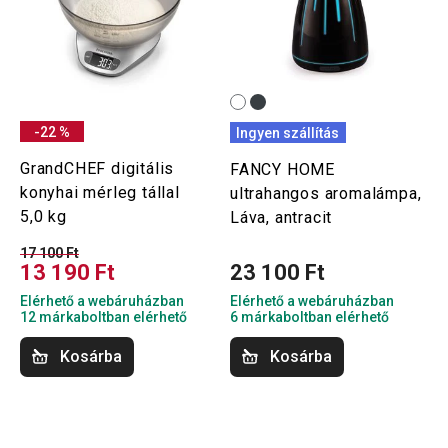
-22 %
Ingyen szállítás
GrandCHEF digitális
FANCY HOME
konyhai mérleg tállal
ultrahangos aromalámpa,
5,0 kg
Láva, antracit
17 100 Ft
13 190 Ft
23 100 Ft
Elérhető a webáruházban
Elérhető a webáruházban
12 márkaboltban elérhető
6 márkaboltban elérhető
Kosárba
Kosárba