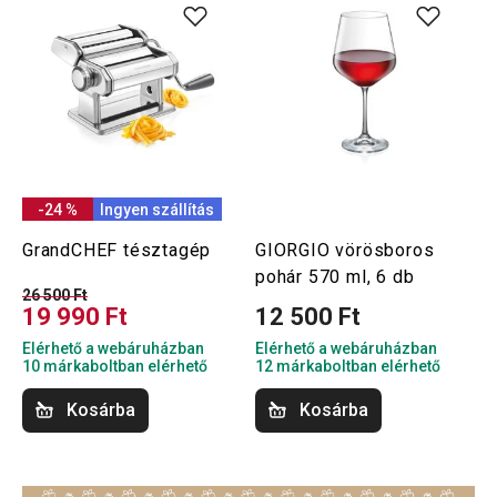
-24 %
Ingyen szállítás
GrandCHEF tésztagép
GIORGIO vörösboros
pohár 570 ml, 6 db
26 500 Ft
19 990 Ft
12 500 Ft
Elérhető a webáruházban
Elérhető a webáruházban
10 márkaboltban elérhető
12 márkaboltban elérhető
Kosárba
Kosárba