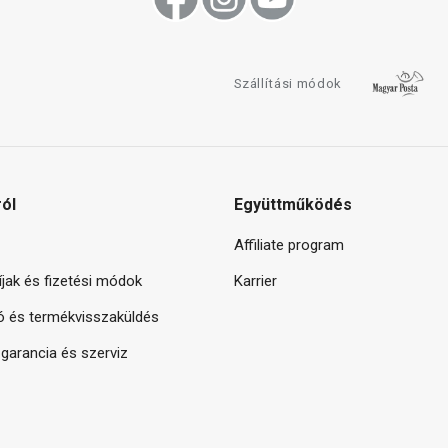
Szállítási módok
ról
Együttműködés
Affiliate program
díjak és fizetési módok
Karrier
ó és termékvisszaküldés
arancia és szerviz