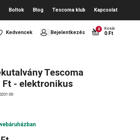
Boltok
Blog
Tescoma klub
Kapcsolat
Kosár
0
Kedvencek
Bejelentkezés
0 Ft
ékutalvány Tescoma
 Ft - elektronikus
0201.00
 webáruházban
 Ft