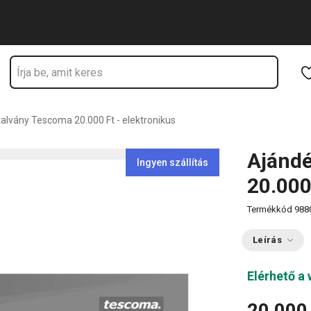
tózkodik
Ugrás a fő tartalomhoz
Ugrás a navigációhoz
Ugrás a kereséshez
alvány Tescoma 20.000 Ft - elektronikus
Ajánd
Ingyen szállítás
20.000
Termékkód
988
Leírás
Elérhető a
20 000