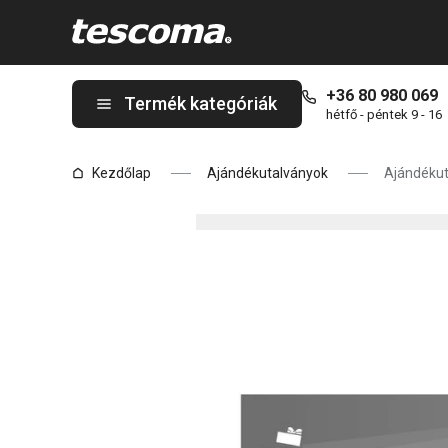
A Ajándékutalvány Tescoma 20.000 Ft - elektronikus oldalon tar
+36 80 980 069
Termék kategóriák
hétfő - péntek 9 - 16
Kezdőlap
Ajándékutalványok
Ajándékut