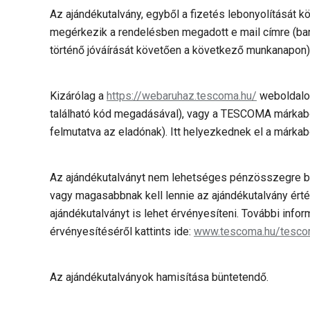
Az ajándékutalvány, egyből a fizetés lebonyolítását
megérkezik a rendelésben megadott e mail címre (ba
történő jóváírását követően a következő munkanapon)
Kizárólag a
https://webaruhaz.tescoma.hu/
weboldalon
található kód megadásával), vagy a TESCOMA márkabol
felmutatva az eladónak). Itt helyezkednek el a márkab
Az ajándékutalványt nem lehetséges pénzösszegre be
vagy magasabbnak kell lennie az ajándékutalvány érté
ajándékutalványt is lehet érvényesíteni. További info
érvényesítéséről kattints ide:
www.tescoma.hu/tescom
Az ajándékutalványok hamisítása büntetendő.