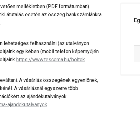
 követően mellékletben (PDF formátumban)
nki átutalás esetén az összeg bankszámlánkra
Eg
.
 lehetséges felhasználni (az utalványon
tjaink egyikében (mobil telefon képernyőjén
oltjaink
https://www.tescoma.hu/boltok
váltani. A vásárlás összegének egyenlőnek,
kénél. A vásárlásnál egyszerre több
rmációkért az ajándékutalványok
a-ajandekutalvanyok