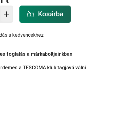
a - mennyiség
Kosárba
dás a kedvencekhez
es foglalás a márkaboltjainkban
érdemes a TESCOMA klub tagjává válni