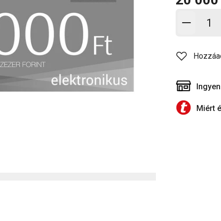
Kosárb
Hozzáa
Ingyen
Miért 