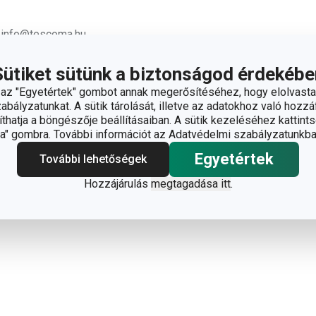
;
info@tescoma.hu
Sütiket sütünk a biztonságod érdekébe
z "Egyetértek" gombot annak megerősítéséhez, hogy elolvasta
bályzatunkat. A sütik tárolását, illetve az adatokhoz való hozzáf
ékek
hatja a böngészője beállításaiban. A sütik kezeléséhez kattints
" gombra. További információt az Adatvédelmi szabályzatunkba
Egyetértek
További lehetőségek
Hozzájárulás
megtagadása itt
.