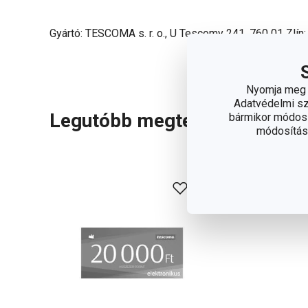
Gyártó: TESCOMA s. r. o., U Tescomy 241, 760 01 Zlín
Nyomja meg a
Adatvédelmi sza
Legutóbb megtekintett term
bármikor módosít
módosítása