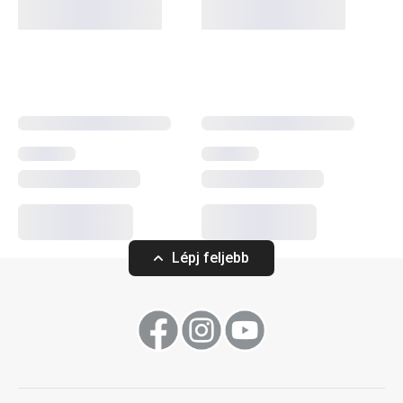
fakanalakat
, fa
fordítólapátokat
,
villákat
és brazil
kaucsukfából készült
késblokkokat
találsz.
Főzés
Szeletelés
Konyhai eszközök
Lépj feljebb