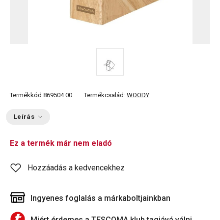
Termékkód
869504.00
Termékcsalád:
WOODY
Leírás
Ez a termék már nem eladó
Hozzáadás a kedvencekhez
Ingyenes foglalás a márkaboltjainkban
Miért érdemes a TESCOMA klub tagjává válni