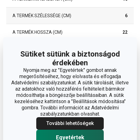
A TERMÉK SZÉLESSÉGE (CM)
6
A TERMÉK HOSSZA (CM)
22
Sütiket sütünk a biztonságod
Egyéb paraméterek
érdekében
Nyomja meg az "Egyetértek" gombot annak
ANYAG
brazil kaucsukfa
megerősítéséhez, hogy elolvasta és elfogadja
Adatvédelmi szabályzatunkat. A sütik tárolását, illetve
az adatokhoz való hozzáférés feltételeit bármikor
BESOROLÁS
késtartó blokkok
módosíthatja a böngészője beállításaiban. A sütik
kezeléséhez kattintson a "Beállítások módosítása"
TERMÉKCSALÁD
WOODY
gombra. További információt az Adatvédelmi
szabályzatunkban olvashat.
késtartó blokk kések
További lehetőségek
TÍPUS
nélkül
Egyetértek