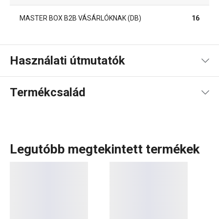
MASTER BOX B2B VÁSÁRLÓKNAK (DB)
16
Használati útmutatók
Használati útmutató és biztonsági információk
Termékcsalád
Legutóbb megtekintett termékek
A WOODY
fa konyhai eszközök
igazán sokoldalúak, ezért
remekül használhatók a tapadásmentes bevonatú
edényekhez is, amelyeknek nem karcolják meg a felületét.
A WOODY termékcsaládban különböző hosszúságú