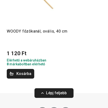
kaucsukfából készült
késblokkokat
találsz.
Főzés
WOODY főzőkanál, ovális, 40 cm
Szeletelés
1 120 Ft
Konyhai eszközök
Elérhető a webáruházban
8 márkaboltban elérhető
Kosárba
Lépj feljebb