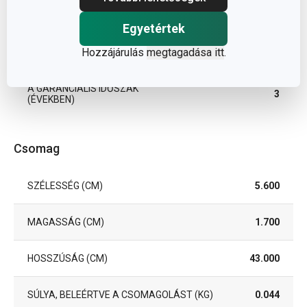
TISZTÍTÁS MOSOGATÓGÉPBEN
Nem
Egyetértek
Hozzájárulás
megtagadása itt
.
EAN
8595028498684
A GARANCIÁLIS IDŐSZAK
3
(ÉVEKBEN)
Csomag
SZÉLESSÉG (CM)
5.600
MAGASSÁG (CM)
1.700
HOSSZÚSÁG (CM)
43.000
SÚLYA, BELEÉRTVE A CSOMAGOLÁST (KG)
0.044