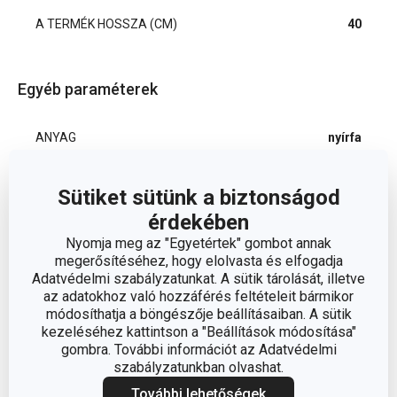
A TERMÉK HOSSZA (CM)
40
Egyéb paraméterek
ANYAG
nyírfa
BESOROLÁS
főzőeszközök
Sütiket sütünk a biztonságod
érdekében
PONTOSÍTÁS
ovális
Nyomja meg az "Egyetértek" gombot annak
megerősítéséhez, hogy elolvasta és elfogadja
Adatvédelmi szabályzatunkat. A sütik tárolását, illetve
TERMÉKCSALÁD
WOODY
az adatokhoz való hozzáférés feltételeit bármikor
módosíthatja a böngészője beállításaiban. A sütik
TÍPUS
fakanál
kezeléséhez kattintson a "Beállítások módosítása"
gombra. További információt az Adatvédelmi
szabályzatunkban olvashat.
SZÍN
világosbarna
További lehetőségek