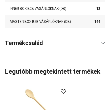
INNER BOX B2B VÁSÁRLÓKNAK (DB)
12
MASTER BOX B2B VÁSÁRLÓKNAK (DB)
144
Termékcsalád
Legutóbb megtekintett termékek
A WOODY
fa konyhai eszközök
igazán sokoldalúak, ezért
remekül használhatók a tapadásmentes bevonatú
edényekhez is, amelyeknek nem karcolják meg a felületét.
A WOODY termékcsaládban különböző hosszúságú
fakanalakat
, fa
fordítólapátokat
,
villákat
és brazil