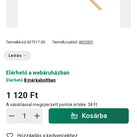
Termékkód
637317.00
Termékcsalád:
WOODY
Leírás
Elérhető a webáruházban
Elérhető
8 márkaboltban
1 120 Ft
A vásárlással megszerzett pontok értéke:
34 Ft
Kosárba - mennyiség
Kosárba
Hozzáadás a kedvencekhez