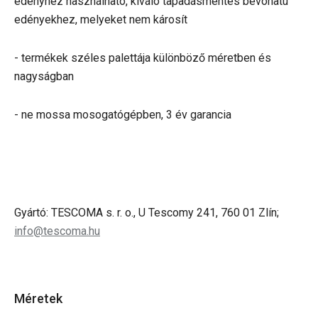
edényhez használható, kiváló tapadásmentes bevonatú
edényekhez, melyeket nem károsít
- termékek széles palettája különböző méretben és
nagyságban
- ne mossa mosogatógépben, 3 év garancia
Gyártó: TESCOMA s. r. o., U Tescomy 241, 760 01 Zlín;
info@tescoma.hu
Méretek