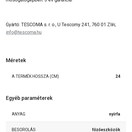
Gyártó: TESCOMA s. r. o., U Tescomy 241, 760 01 Zlín;
info@tescoma.hu
Méretek
A TERMÉK HOSSZA (CM)
24
Egyéb paraméterek
ANYAG
nyírfa
BESOROLÁS
főzőeszközök