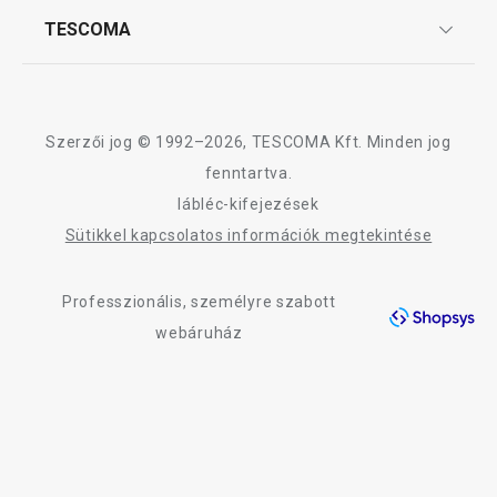
Kosárba
Kosárba
Affiliate program
TESCOMA
Reklamáció és termékvisszaküldés
Karrier
TESCOMA garancia és szerviz
Rólunk
Design
A WOODY termékcsalád összes terméke
Szerzői jog © 1992–2026, TESCOMA Kft. Minden jog
Minőség
fenntartva.
lábléc-kifejezések
Blog
Sütikkel kapcsolatos információk megtekintése
Kapcsolat
Professzionális, személyre szabott
Adatkezelési Tájékoztató
webáruház
Akadálymentességi nyilatkozat