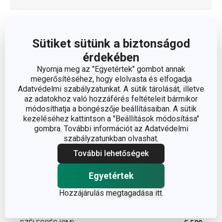
TERMÉKCSALÁD
WOODY
Sütiket sütünk a biztonságod
TÍPUS
fakanál
érdekében
Nyomja meg az "Egyetértek" gombot annak
SZÍN
világosbarna
megerősítéséhez, hogy elolvasta és elfogadja
Adatvédelmi szabályzatunkat. A sütik tárolását, illetve
az adatokhoz való hozzáférés feltételeit bármikor
TISZTÍTÁS MOSOGATÓGÉPBEN
Nem
módosíthatja a böngészője beállításaiban. A sütik
kezeléséhez kattintson a "Beállítások módosítása"
EAN
8595028498370
gombra. További információt az Adatvédelmi
szabályzatunkban olvashat.
A GARANCIÁLIS IDŐSZAK
További lehetőségek
3
(ÉVEKBEN)
Egyetértek
Hozzájárulás
megtagadása itt
.
Csomag