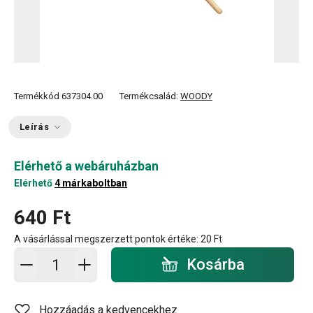
Termékkód
637304.00
Termékcsalád:
WOODY
Leírás
Elérhető a webáruházban
Elérhető
4 márkaboltban
640 Ft
A vásárlással megszerzett pontok értéke:
20 Ft
Kosárba - mennyiség
Kosárba
Hozzáadás a kedvencekhez