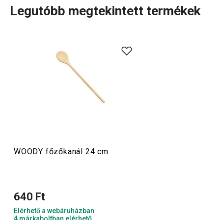
Legutóbb megtekintett termékek
A WOODY
fa konyhai eszközök
igazán sokoldalúak, ezért
remekül használhatók a tapadásmentes bevonatú
edényekhez is, amelyeknek nem karcolják meg a felületét.
A WOODY termékcsaládban különböző hosszúságú
fakanalakat
, fa
fordítólapátokat
,
villákat
és brazil
kaucsukfából készült
késblokkokat
találsz.
Főzés
WOODY főzőkanál 24 cm
Szeletelés
640 Ft
Konyhai eszközök
Elérhető a webáruházban
4 márkaboltban elérhető