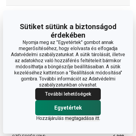
TERMÉKCSALÁD
WOODY
Sütiket sütünk a biztonságod
TÍPUS
fordítólapát
érdekében
Nyomja meg az "Egyetértek" gombot annak
SZÍN
világosbarna
megerősítéséhez, hogy elolvasta és elfogadja
Adatvédelmi szabályzatunkat. A sütik tárolását, illetve
az adatokhoz való hozzáférés feltételeit bármikor
TISZTÍTÁS MOSOGATÓGÉPBEN
Nem
módosíthatja a böngészője beállításaiban. A sütik
kezeléséhez kattintson a "Beállítások módosítása"
EAN
8595028498790
gombra. További információt az Adatvédelmi
szabályzatunkban olvashat.
A GARANCIÁLIS IDŐSZAK
További lehetőségek
3
(ÉVEKBEN)
Egyetértek
Hozzájárulás
megtagadása itt
.
Csomag