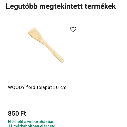
Legutóbb megtekintett termékek
A WOODY
fa konyhai eszközök
igazán sokoldalúak, ezért
remekül használhatók a tapadásmentes bevonatú
edényekhez is, amelyeknek nem karcolják meg a felületét.
A WOODY termékcsaládban különböző hosszúságú
fakanalakat
, fa
fordítólapátokat
,
villákat
és brazil
kaucsukfából készült
késblokkokat
találsz.
Főzés
WOODY fordítólapát 30 cm
Szeletelés
850 Ft
Konyhai eszközök
Elérhető a webáruházban
11 márkaboltban elérhető