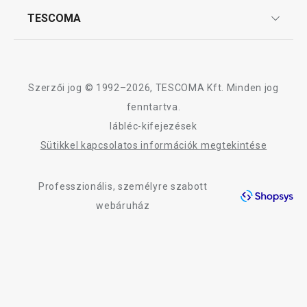
Kosárba
Kosárba
Affiliate program
TESCOMA
Reklamáció és termékvisszaküldés
Karrier
TESCOMA garancia és szerviz
Rólunk
Design
A WOODY termékcsalád összes terméke
Szerzői jog © 1992–2026, TESCOMA Kft. Minden jog
Minőség
fenntartva.
lábléc-kifejezések
Blog
Sütikkel kapcsolatos információk megtekintése
Kapcsolat
Professzionális, személyre szabott
Adatkezelési Tájékoztató
webáruház
Akadálymentességi nyilatkozat