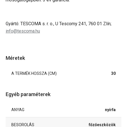
Gyártó: TESCOMA s. r. o., U Tescomy 241, 760 01 Zlín;
info@tescoma.hu
Méretek
A TERMÉK HOSSZA (CM)
30
Egyéb paraméterek
ANYAG
nyírfa
BESOROLÁS
főzőeszközök