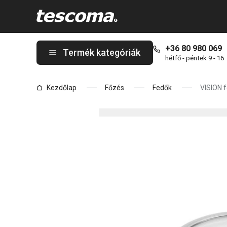
A VISION fedő ø 26 cm oldalon tartózkodik
+36 80 980 069
Termék kategóriák
hétfő - péntek 9 - 16
Kezdőlap
Főzés
Fedők
VISION 