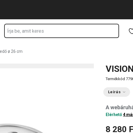
Ugrás a fő tartalomhoz
Ugrás a navigációhoz
Ugrás a kereséshez
fedő ø 26 cm
VISION
Termékkód
779
Leírás
A webáruh
Elérhető
4 má
8 280 F