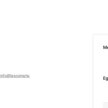
Mé
;
info@tescoma.hu
Eg