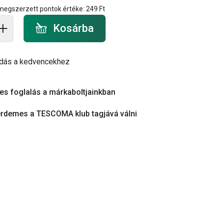
 megszerzett pontok értéke:
249 Ft
a - mennyiség
Kosárba
dás a kedvencekhez
es foglalás a márkaboltjainkban
érdemes a TESCOMA klub tagjává válni