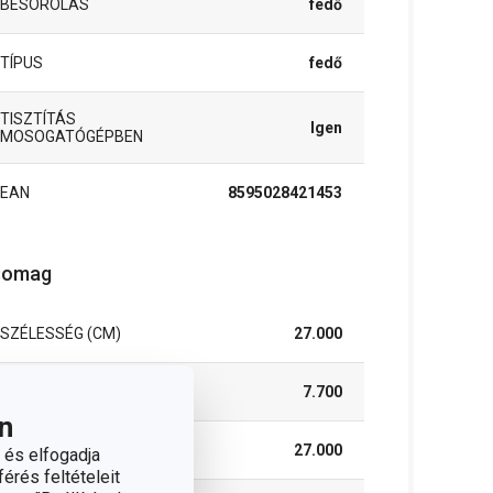
BESOROLÁS
fedő
TÍPUS
fedő
TISZTÍTÁS
Igen
MOSOGATÓGÉPBEN
EAN
8595028421453
somag
SZÉLESSÉG (CM)
27.000
MAGASSÁG (CM)
7.700
n
HOSSZÚSÁG (CM)
27.000
 és elfogadja
érés feltételeit