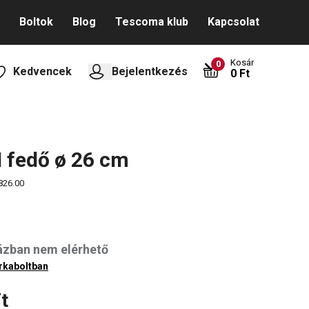
Boltok
Blog
Tescoma klub
Kapcsolat
Kosár
0
Kedvencek
Bejelentkezés
0 Ft
 fedő ø 26 cm
826.00
ázban nem elérhető
rkaboltban
t