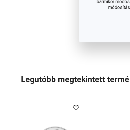
bármikor módosít
módosítása
Legutóbb megtekintett term