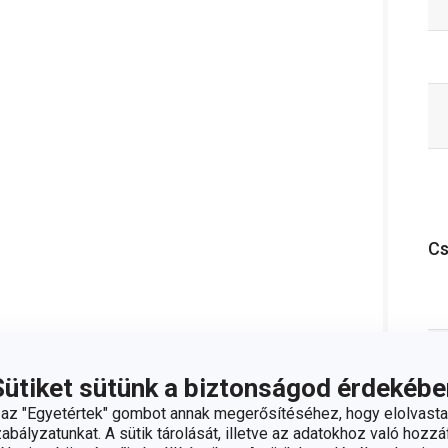
C
Sütiket sütünk a biztonságod érdekébe
z "Egyetértek" gombot annak megerősítéséhez, hogy elolvasta
bályzatunkat. A sütik tárolását, illetve az adatokhoz való hozzáf