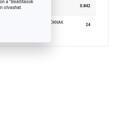
on a "Beállítások
SÚLYA, BELEÉRTVE A
0.842
n olvashat.
CSOMAGOLÁST (KG)
MASTER BOX B2B VÁSÁRLÓKNAK
24
(DB)