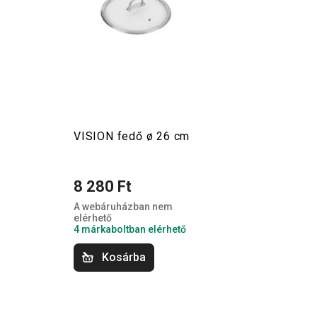
VISION fedő ø 26 cm
8 280 Ft
A webáruházban nem
elérhető
4 márkaboltban elérhető
Kosárba