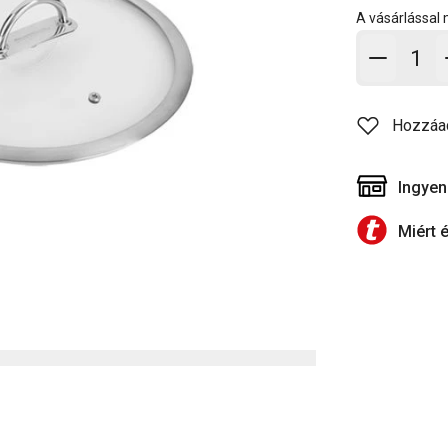
A vásárlással
Kosárb
Hozzáa
Ingyen
Miért 