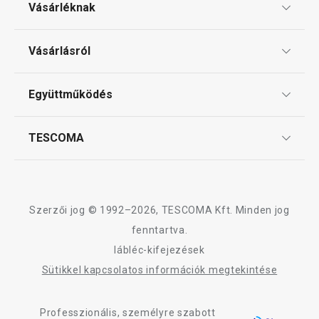
Vásárléknak
Ajándékutalványok
Vásárlásról
Tescoma klub
ÁSZF
Együttműködés
Gyakori kérdések
Szállítási díjak és fizetési módok
Affiliate program
TESCOMA
Reklamáció és termékvisszaküldés
Karrier
TESCOMA garancia és szerviz
Rólunk
Design
Szerzői jog © 1992–2026, TESCOMA Kft. Minden jog
Minőség
fenntartva.
lábléc-kifejezések
Blog
Sütikkel kapcsolatos információk megtekintése
Kapcsolat
Professzionális, személyre szabott
Adatkezelési Tájékoztató