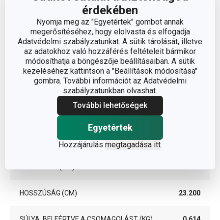
érdekében
TÍPUS
fedő
Nyomja meg az "Egyetértek" gombot annak
megerősítéséhez, hogy elolvasta és elfogadja
Adatvédelmi szabályzatunkat. A sütik tárolását, illetve
TISZTÍTÁS
Igen
az adatokhoz való hozzáférés feltételeit bármikor
MOSOGATÓGÉPBEN
módosíthatja a böngészője beállításaiban. A sütik
kezeléséhez kattintson a "Beállítások módosítása"
EAN
8595028421439
gombra. További információt az Adatvédelmi
szabályzatunkban olvashat.
További lehetőségek
Csomag
Egyetértek
SZÉLESSÉG (CM)
23.200
Hozzájárulás
megtagadása itt
.
MAGASSÁG (CM)
7.200
HOSSZÚSÁG (CM)
23.200
SÚLYA, BELEÉRTVE A CSOMAGOLÁST (KG)
0.614