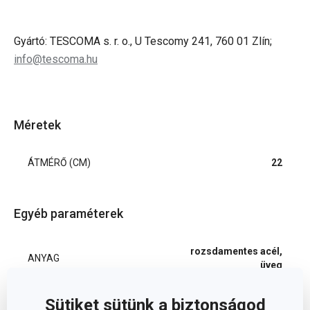
Gyártó: TESCOMA s. r. o., U Tescomy 241, 760 01 Zlín;
info@tescoma.hu
Méretek
ÁTMÉRŐ (CM)
22
Egyéb paraméterek
rozsdamentes acél,
ANYAG
üveg
Sütiket sütünk a biztonságod
BESOROLÁS
fedő