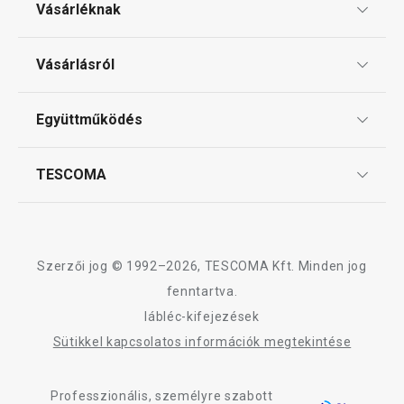
Vásárléknak
Ajándékutalványok
Vásárlásról
Tescoma klub
ÁSZF
Együttműködés
Gyakori kérdések
Szállítási díjak és fizetési módok
Affiliate program
TESCOMA
Reklamáció és termékvisszaküldés
Karrier
TESCOMA garancia és szerviz
Rólunk
Design
Szerzői jog © 1992–2026, TESCOMA Kft. Minden jog
Minőség
fenntartva.
lábléc-kifejezések
Blog
Sütikkel kapcsolatos információk megtekintése
Kapcsolat
Professzionális, személyre szabott
Adatkezelési Tájékoztató