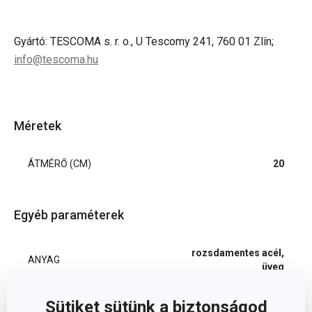
Gyártó: TESCOMA s. r. o., U Tescomy 241, 760 01 Zlín;
info@tescoma.hu
Méretek
ÁTMÉRŐ (CM)
20
Egyéb paraméterek
rozsdamentes acél,
ANYAG
üveg
Sütiket sütünk a biztonságod
BESOROLÁS
fedő