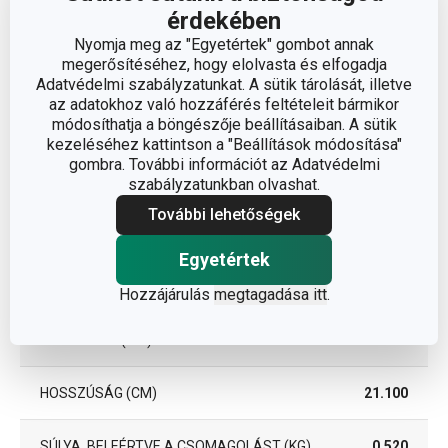
érdekében
TÍPUS
fedő
Nyomja meg az "Egyetértek" gombot annak
megerősítéséhez, hogy elolvasta és elfogadja
Adatvédelmi szabályzatunkat. A sütik tárolását, illetve
TISZTÍTÁS
Igen
az adatokhoz való hozzáférés feltételeit bármikor
MOSOGATÓGÉPBEN
módosíthatja a böngészője beállításaiban. A sütik
kezeléséhez kattintson a "Beállítások módosítása"
EAN
8595028421422
gombra. További információt az Adatvédelmi
szabályzatunkban olvashat.
További lehetőségek
Csomag
Egyetértek
SZÉLESSÉG (CM)
21.100
Hozzájárulás
megtagadása itt
.
MAGASSÁG (CM)
7.200
HOSSZÚSÁG (CM)
21.100
SÚLYA, BELEÉRTVE A CSOMAGOLÁST (KG)
0.520