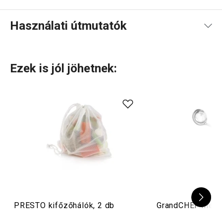
Használati útmutatók
Használati útmutató és biztonsági információk
Ezek is jól jöhetnek:
Használati útmutató és biztonsági információk
PRESTO kifőzőhálók, 2 db
GrandCHEF merőka