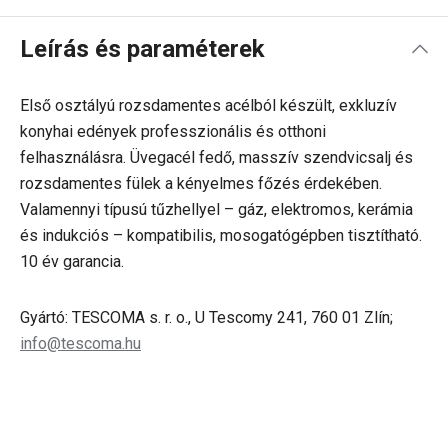
Leírás és paraméterek
Első osztályú rozsdamentes acélból készült, exkluzív
konyhai edények professzionális és otthoni
felhasználásra. Üvegacél fedő, masszív szendvicsalj és
rozsdamentes fülek a kényelmes főzés érdekében.
Valamennyi típusú tűzhellyel – gáz, elektromos, kerámia
és indukciós – kompatibilis, mosogatógépben tisztítható.
10 év garancia.
Gyártó: TESCOMA s. r. o., U Tescomy 241, 760 01 Zlín;
info@tescoma.hu