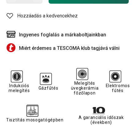
Hozzáadás a kedvencekhez
Ingyenes foglalás a márkaboltjainkban
Miért érdemes a TESCOMA klub tagjává válni
Melegítés
Indukciós
Elektromos
Gázfűtés
üvegkerámia
melegítés
fűtés
főzőlapon
A garanciális időszak
Tisztítás mosogatógépben
(években)