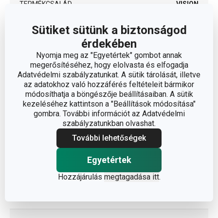
TERMÉKCSALÁD
VISION
Sütiket sütünk a biztonságod
TÍPUS
fazék
érdekében
Nyomja meg az "Egyetértek" gombot annak
SZÍN
rozsdamentes acél
megerősítéséhez, hogy elolvasta és elfogadja
Adatvédelmi szabályzatunkat. A sütik tárolását, illetve
INDUKCIÓS MELEGÍTÉS
Igen
az adatokhoz való hozzáférés feltételeit bármikor
módosíthatja a böngészője beállításaiban. A sütik
kezeléséhez kattintson a "Beállítások módosítása"
GÁZFŰTÉS
Igen
gombra. További információt az Adatvédelmi
szabályzatunkban olvashat.
MELEGÍTÉS ÜVEGKERÁMIA
Igen
További lehetőségek
FŐZŐLAPON
Egyetértek
ELEKTROMOS FŰTÉS
Igen
Hozzájárulás
megtagadása itt
.
TISZTÍTÁS
Igen
MOSOGATÓGÉPBEN