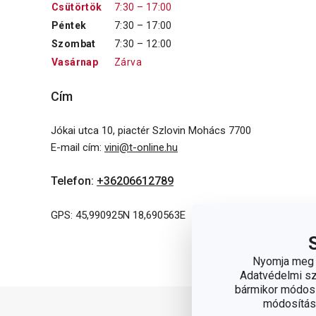
Csütörtök
7:30 – 17:00
Péntek
7:30 – 17:00
Szombat
7:30 – 12:00
Vasárnap
Zárva
Cím
Jókai utca 10, piactér Szlovin Mohács 7700
E-mail cím
:
vini@t-online.hu
Telefon
:
+36206612789
GPS: 45,990925N 18,690563E
Nyomja meg a
Adatvédelmi sza
bármikor módosít
módosítása