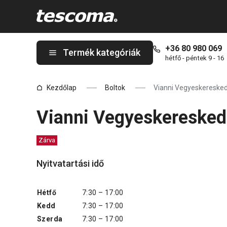
A Vianni Vegyeskereskedés oldalon tartózkodik
+36 80 980 069
Termék kategóriák
hétfő - péntek 9 - 16
Kezdőlap
Boltok
Vianni Vegyeskereske
Vianni Vegyeskereske
Zárva
Nyitvatartási idő
Hétfő
7:30 – 17:00
Kedd
7:30 – 17:00
Szerda
7:30 – 17:00