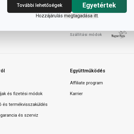
Egyetértek
További lehetőségek
Hozzájárulás
megtagadása itt
.
Szállítási módok
ról
Együttműködés
Affiliate program
díjak és fizetési módok
Karrier
ó és termékvisszaküldés
arancia és szerviz