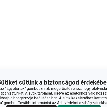
Sütiket sütünk a biztonságod érdekébe
z "Egyetértek" gombot annak megerősítéséhez, hogy elolvasta
bályzatunkat. A sütik tárolását, illetve az adatokhoz való hozzáf
hatja a böngészője beállításaiban. A sütik kezeléséhez kattints
" gombra. További információt az Adatvédelmi szabályzatunkba