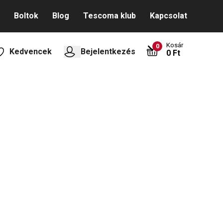
Boltok
Blog
Tescoma klub
Kapcsolat
Kosár
0
Kedvencek
Bejelentkezés
0 Ft