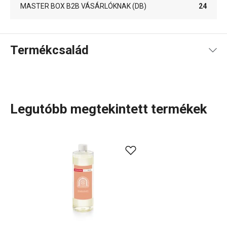
MASTER BOX B2B VÁSÁRLÓKNAK (DB)
24
Termékcsalád
Legutóbb megtekintett termékek
A FANCY HOME termékcsaládban mindent megtalálsz,
amire szükséged van ahhoz, hogy
otthonod
szép és
otthonos hely legyen. Legyen szó bár
terítékről
, az
otthon
rendben tartásához
szükséges tárolódobozokról és
rendszerezőkről vagy a
vasalás
egyszerűbbé tételéről, itt
jó helyen jársz. Az
otthon illatáról
sem feledkeztünk meg:
illatdiffúzorok
,
aromalámpák
és a hozzájuk tartozó