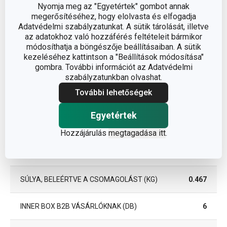
EAN
8595028408423
Nyomja meg az "Egyetértek" gombot annak
megerősítéséhez, hogy elolvasta és elfogadja
Adatvédelmi szabályzatunkat. A sütik tárolását, illetve
A GARANCIÁLIS IDŐSZAK
2
(ÉVEKBEN)
az adatokhoz való hozzáférés feltételeit bármikor
módosíthatja a böngészője beállításaiban. A sütik
kezeléséhez kattintson a "Beállítások módosítása"
gombra. További információt az Adatvédelmi
Csomag
szabályzatunkban olvashat.
További lehetőségek
SZÉLESSÉG (CM)
6.000
Egyetértek
MAGASSÁG (CM)
20.500
Hozzájárulás
megtagadása itt
.
HOSSZÚSÁG (CM)
6.000
SÚLYA, BELEÉRTVE A CSOMAGOLÁST (KG)
0.467
INNER BOX B2B VÁSÁRLÓKNAK (DB)
6