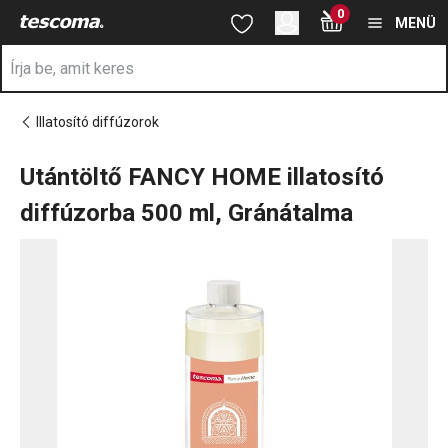
A Utántöltő FANCY HOME illatosító diffúzorba 500 ml, Gránátalm
0
Ugrás a fő tartalomhoz
Ugrás a navigációhoz
Ugrás a kereséshez
MENÜ
Illatosító diffúzorok
Utántöltő FANCY HOME illatosító
diffúzorba 500 ml, Gránátalma