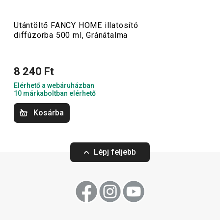
utántöltők is elérhetők nálunk.
Utántöltő FANCY HOME illatosító
diffúzorba 500 ml, Gránátalma
Háztartás
8 240 Ft
Háztartási gépek
Elérhető a webáruházban
10 márkaboltban elérhető
Tálalás
Kosárba
Mosogatás és takarítás
Lépj feljebb