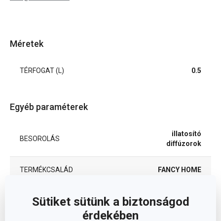
Méretek
TÉRFOGAT (L)
0.5
Egyéb paraméterek
illatosító
BESOROLÁS
diffúzorok
TERMÉKCSALÁD
FANCY HOME
TÍPUS
utántöltő
Sütiket sütünk a biztonságod
érdekében