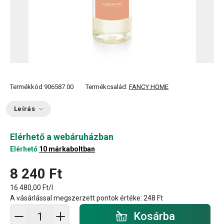
Termékkód
906587.00
Termékcsalád:
FANCY HOME
Leírás
Elérhető a webáruházban
Elérhető
10 márkaboltban
8 240 Ft
16 480,00 Ft/l
A vásárlással megszerzett pontok értéke:
248 Ft
Kosárba - mennyiség
Kosárba