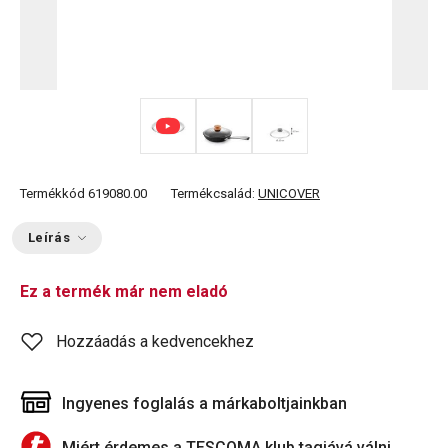
Termékkód
619080.00
Termékcsalád:
UNICOVER
Leírás
Ez a termék már nem eladó
Hozzáadás a kedvencekhez
Ingyenes foglalás a márkaboltjainkban
Miért érdemes a TESCOMA klub tagjává válni