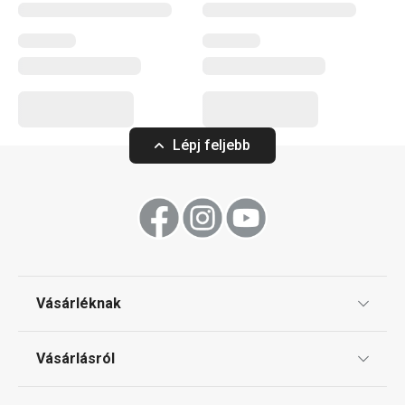
Elérhető a webáruházban
4 márkaboltban elérhető
Kosárba
Lépj feljebb
UNICOVER fedő ø 16, 18, 20 cm
UNICOVER üvegf
Vásárléknak
Ajándékutalványok
Vásárlásról
6 920 Ft
4 940 Ft
Tescoma klub
Elérhető a webáruházban
Elérhető a webáruh
ÁSZF