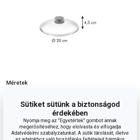
Méretek
A TERMÉK MAGASSÁGA (CM)
4.5
Sütiket sütünk a biztonságod
érdekében
ÁTMÉRŐ (CM)
20
Nyomja meg az "Egyetértek" gombot annak
megerősítéséhez, hogy elolvasta és elfogadja
Adatvédelmi szabályzatunkat. A sütik tárolását, illetve
Egyéb paraméterek
az adatokhoz való hozzáférés feltételeit bármikor