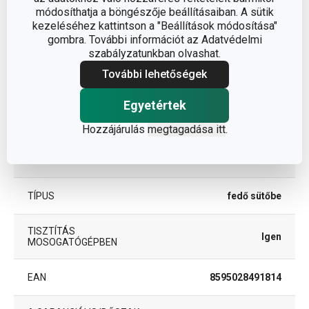
módosíthatja a böngészője beállításaiban. A sütik
kezeléséhez kattintson a "Beállítások módosítása"
szilikon, bórszilikát
gombra. További információt az Adatvédelmi
ANYAG
üveg
szabályzatunkban olvashat.
További lehetőségek
BESOROLÁS
fedő
Egyetértek
SÜTŐBE ALKALMAS
Igen
Hozzájárulás
megtagadása itt
.
TERMÉKCSALÁD
UNICOVER
TÍPUS
fedő sütőbe
TISZTÍTÁS
Igen
MOSOGATÓGÉPBEN
EAN
8595028491814