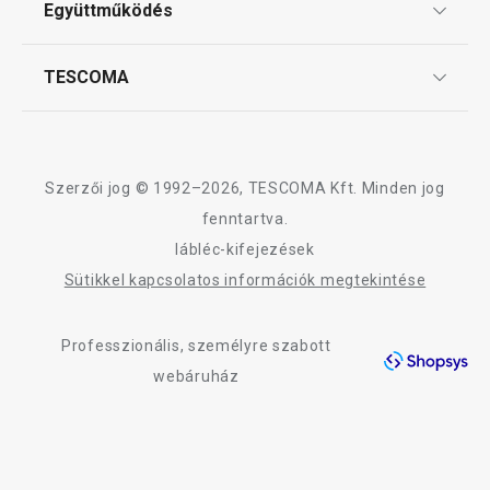
12 márkaboltban elérhető
12 márkaboltban el
Együttműködés
Gyakori kérdések
Szállítási díjak és fizetési módok
Kosárba
Kosárba
Affiliate program
TESCOMA
Reklamáció és termékvisszaküldés
Karrier
TESCOMA garancia és szerviz
Rólunk
A UNICOVER termékcsalád összes terméke
Design
Szerzői jog © 1992–2026, TESCOMA Kft. Minden jog
Minőség
fenntartva.
lábléc-kifejezések
Blog
Sütikkel kapcsolatos információk megtekintése
Kapcsolat
Professzionális, személyre szabott
Adatkezelési Tájékoztató
webáruház
Akadálymentességi nyilatkozat