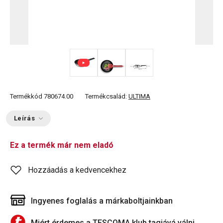
Termékkód
780674.00
Termékcsalád:
ULTIMA
Leírás
Ez a termék már nem eladó
Hozzáadás a kedvencekhez
Ingyenes foglalás a márkaboltjainkban
Miért érdemes a TESCOMA klub tagjává válni