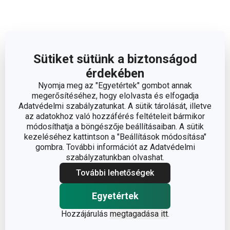
Méretek
Sütiket sütünk a biztonságod
A TERMÉK MAGASSÁGA (CM)
7
érdekében
Nyomja meg az "Egyetértek" gombot annak
A TERMÉK HOSSZA (CM)
43.5
megerősítéséhez, hogy elolvasta és elfogadja
Adatvédelmi szabályzatunkat. A sütik tárolását, illetve
az adatokhoz való hozzáférés feltételeit bármikor
ÁTMÉRŐ (CM)
24
módosíthatja a böngészője beállításaiban. A sütik
kezeléséhez kattintson a "Beállítások módosítása"
gombra. További információt az Adatvédelmi
szabályzatunkban olvashat.
Egyéb paraméterek
További lehetőségek
műanyag, rozsdamentes
ANYAG
Egyetértek
acél, tapadásmentes felület
Hozzájárulás
megtagadása itt
.
BESOROLÁS
serpenyő