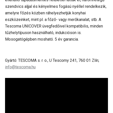
szendvics aljjal és kényelmes fogású nyéllel rendelkezik,
amelyre főzés közben ráhelyezhetjük konyhai
eszközeinket, mint pl. a főző- vagy merőkanalat, stb. A
Tescoma UNICOVER üvegfedőivel kompatibilis, minden
tűzhelytípuson használható, indukcióson is.
Mosogatógépben mosható. 5 év garancia.
Gyártó: TESCOMA s. r. o., U Tescomy 241, 760 01 Zlín;
info@tescoma.hu