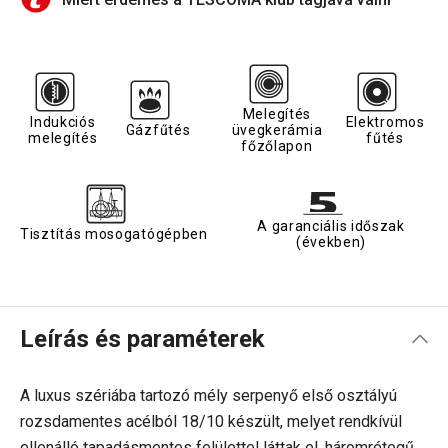
Melegítés
Indukciós
Elektromos
Gázfűtés
üvegkerámia
melegítés
fűtés
főzőlapon
A garanciális időszak
Tisztítás mosogatógépben
(években)
Leírás és paraméterek
A luxus szériába tartozó mély serpenyő első osztályú
rozsdamentes acélból 18/10 készült, melyet rendkívül
ellenálló tapadásmentes felülettel láttak el, háromrétegű