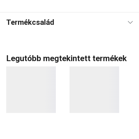
Termékcsalád
Legutóbb megtekintett termékek
Az ULTIMA termékcsaládot
lábasok
,
fazekak
,
serpenyők
és
kukták
alkotják. Az ULTIMA edények számos innovatív,
sőt forradalmi megoldással büszkélkedhetnek, például az
egyedi szűrőrendszerrel, a fedők praktikus tárolására
szolgáló megoldással és a gőzszabályozó rendszerrel.
Az ULTIMA kukták az elérhető legkiválóbb kukták közé
tartoznak. A főzés sosem volt ennyire egyszerű,
biztonságos és praktikus! Az ULTIMA luxusminőségű