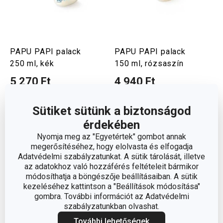
PAPU PAPI palack
PAPU PAPI palack
250 ml, kék
150 ml, rózsaszín
5 270 Ft
4 940 Ft
Elérhető a webáruházban
Elérhető a webáruházban
5 márkaboltban elérhető
5 márkaboltban elérhető
Sütiket sütünk a biztonságod
érdekében
Kosárba
Kosárba
Nyomja meg az "Egyetértek" gombot annak
megerősítéséhez, hogy elolvasta és elfogadja
Adatvédelmi szabályzatunkat. A sütik tárolását, illetve
az adatokhoz való hozzáférés feltételeit bármikor
módosíthatja a böngészője beállításaiban. A sütik
kezeléséhez kattintson a "Beállítások módosítása"
gombra. További információt az Adatvédelmi
szabályzatunkban olvashat.
További lehetőségek