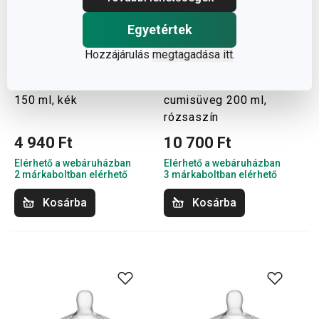
Egyetértek
Hozzájárulás
megtagadása itt
.
PAPU PAPI palack
PAPU PAPI hőtartó
150 ml, kék
cumisüveg 200 ml,
rózsaszín
4 940 Ft
10 700 Ft
Elérhető a webáruházban
Elérhető a webáruházban
2 márkaboltban elérhető
3 márkaboltban elérhető
Kosárba
Kosárba