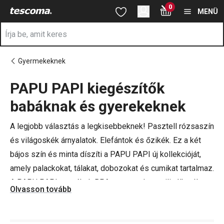
A Újszülött és gyermek kellékek oldalon tartózkodik
0
Ugrás a fő tartalomhoz
Ugrás a navigációhoz
Ugrás a kereséshez
MENÜ
Gyermekeknek
PAPU PAPI kiegészítők
a
babáknak és gyerekeknek
A legjobb választás a legkisebbeknek! Pasztell rózsaszín
és világoskék árnyalatok. Elefántok és őzikék. Ez a két
bájos szín és minta díszíti a PAPU PAPI új kollekcióját,
amely palackokat, tálakat, dobozokat és cumikat tartalmaz.
A PAPU PAPI termékek BPA-mentesek, sterilizálhatók, a
Olvasson tovább
nanoCARE technológia révén antibakteriálisak, nem
színeződnek el, nem szívják magukba a szagokat,