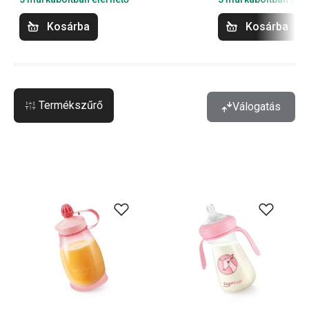
Kosárba
Kosárba
Termékszűrő
Válogatás