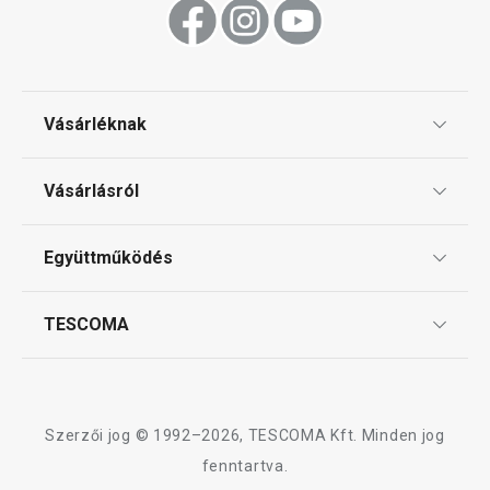
Vásárléknak
Ajándékutalványok
Vásárlásról
Tescoma klub
ÁSZF
Együttműködés
Gyakori kérdések
Szállítási díjak és fizetési módok
Affiliate program
TESCOMA
Reklamáció és termékvisszaküldés
Karrier
TESCOMA garancia és szerviz
Rólunk
Design
Szerzői jog © 1992–2026, TESCOMA Kft. Minden jog
Minőség
fenntartva.