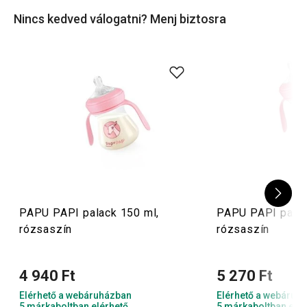
egyszerűen elég csak leöblíteni őket. A
PAPU PAPI
Nincs kedved válogatni? Menj biztosra
termékek egészségügyi és gyógyászati felhasználásra is
tanúsított anyagból készültek.
PAPU PAPI palack 150 ml,
PAPU PAPI palac
rózsaszín
rózsaszín
4 940 Ft
5 270 Ft
Elérhető a webáruházban
Elérhető a webáruh
5 márkaboltban elérhető
5 márkaboltban elér