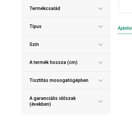
Termékcsalád
Típus
Ajánlo
Szín
A termék hossza (cm)
Tisztítás mosogatógépben
A garanciális időszak
(években)