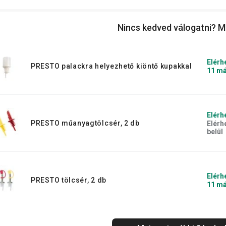
Nincs kedved válogatni? M
Elérh
PRESTO palackra helyezhető kiöntő kupakkal
11 má
Elérh
PRESTO műanyagtölcsér, 2 db
Elérh
belül
Elérh
PRESTO tölcsér, 2 db
11 má