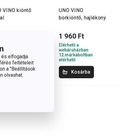
 VINO kiöntő
UNO VINO
al
borkiöntő, hajlékony
130 Ft
1 960 Ft
hető a
Elérhető a
n
áruházban
webáruházban
árkaboltban
12 márkaboltban
 és elfogadja
hető
elérhető
érés feltételeit
on a "Beállítások
Kosárba
Kosárba
n olvashat.