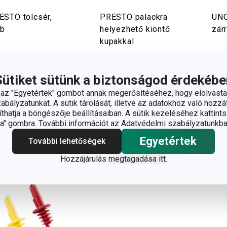
ESTO tölcsér,
PRESTO palackra
UNO
db
helyezhető kiöntő
zárr
kupakkal
800 Ft
800 Ft
2 
rhető a
Elérhető a
Elér
Sütiket sütünk a biztonságod érdekébe
áruházban
webáruházban
web
márkaboltban
11 márkaboltban
12 m
z "Egyetértek" gombot annak megerősítéséhez, hogy elolvasta
rhető
elérhető
elér
bályzatunkat. A sütik tárolását, illetve az adatokhoz való hozzáf
hatja a böngészője beállításaiban. A sütik kezeléséhez kattints
Kosárba
Kosárba
" gombra. További információt az Adatvédelmi szabályzatunkba
Egyetértek
További lehetőségek
Hozzájárulás
megtagadása itt
.