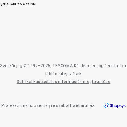
arancia és szerviz
Szerzői jog © 1992–2026, TESCOMA Kft. Minden jog fenntartva.
lábléc-kifejezések
Sütikkel kapcsolatos információk megtekintése
Professzionális, személyre szabott webáruház