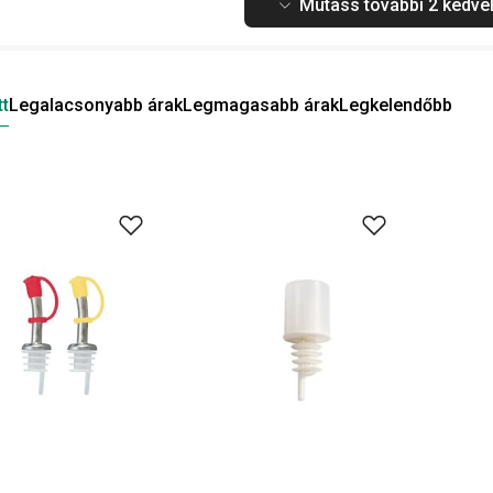
Mutass további 2 kedvel
tt
Legalacsonyabb árak
Legmagasabb árak
Legkelendőbb