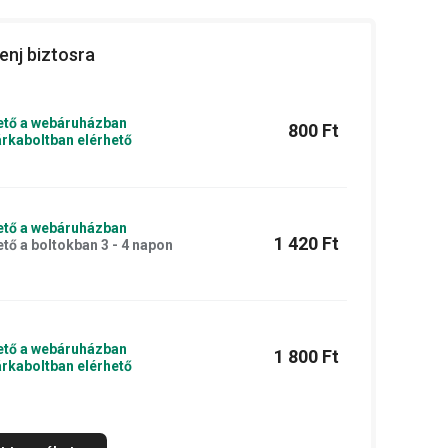
enj biztosra
ető a webáruházban
800 Ft
rkaboltban elérhető
ető a webáruházban
1 420 Ft
ető a boltokban 3 - 4 napon
ető a webáruházban
1 800 Ft
rkaboltban elérhető