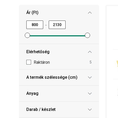
Ár (Ft)
-
Minimum ár szűrő beállítása
Maximum ár szűrő beállítása
Elérhetőség
Raktáron
5
A termék szélessége (cm)
Anyag
Darab / készlet