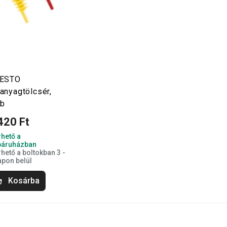
ESTO
anyagtölcsér,
db
420 Ft
rhető a
áruházban
rhető a boltokban 3 -
apon belül
Kosárba