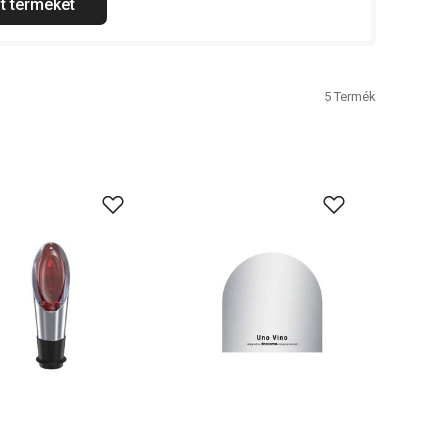
t terméket
5
Termék