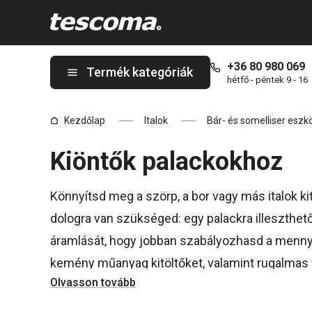
A Palack tölcsérek oldalon tartózkodik
+36 80 980 069
Termék kategóriák
hétfő - péntek 9 - 16
Kezdőlap
Italok
Bár- és somelliser eszk
Kiöntők palackokhoz
Könnyítsd meg a szörp, a bor vagy más italok 
dologra van szükséged: egy palackra illeszthető
áramlását, hogy jobban szabályozhasd a mennyi
kemény műanyag kitöltőket, valamint rugalmas v
Olvasson tovább
összehengergetve a palack szájába illeszthet
szívószálakról,
üvegnyitókról
és
kupakokról
sem