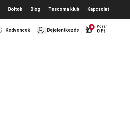
Boltok
Blog
Tescoma klub
Kapcsolat
Kosár
0
Kedvencek
Bejelentkezés
0 Ft