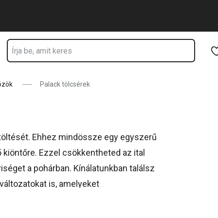
Ugrás a fő tartalomhoz
Ugrás a navigációhoz
Ugrás a kereséshez
özök
Palack tölcsérek
kitöltését. Ehhez mindössze egy egyszerű
 kiöntőre. Ezzel csökkentheted az ital
séget a pohárban. Kínálatunkban találsz
áltozatokat is, amelyeket
sz. Ne feledkezz meg a
pohárjelölőkről
,
! Egészségedre!