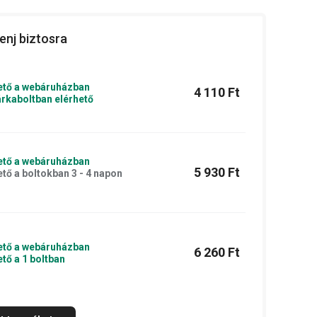
enj biztosra
ető a webáruházban
4 110 Ft
rkaboltban elérhető
ető a webáruházban
5 930 Ft
ető a boltokban 3 - 4 napon
ető a webáruházban
6 260 Ft
ető a 1 boltban