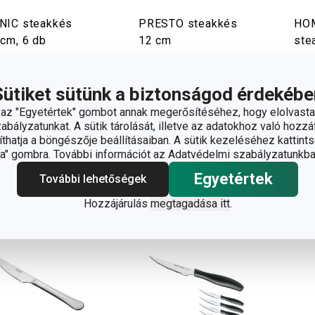
NIC steakkés
PRESTO steakkés
HO
 cm, 6 db
12 cm
ste
260 Ft
2 130 Ft
3 
rhető a
Elérhető a
Elér
Sütiket sütünk a biztonságod érdekébe
áruházban
webáruházban
web
rhető a 1 boltban
5 márkaboltban elérhető
8 má
z "Egyetértek" gombot annak megerősítéséhez, hogy elolvasta
bályzatunkat. A sütik tárolását, illetve az adatokhoz való hozzáf
hatja a böngészője beállításaiban. A sütik kezeléséhez kattints
Kosárba
Kosárba
" gombra. További információt az Adatvédelmi szabályzatunkba
Egyetértek
További lehetőségek
Hozzájárulás
megtagadása itt
.