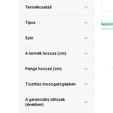
Termékcsalád
Típus
Ajánlo
Szín
A termék hossza (cm)
Penge hossza (cm)
Tisztítás mosogatógépben
A garanciális időszak
(években)