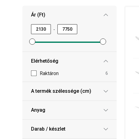
Elkészült a steak és a megfelelő evőeszközök i
tányérokat
, a
fűszereket
és a
fűszertartókat
kel
Ár (Ft)
kezdődhet a
tálalás
!
-
Minimum ár szűrő beállítása
Maximum ár szűrő beállítása
Elérhetőség
Raktáron
6
A termék szélessége (cm)
Anyag
Darab / készlet