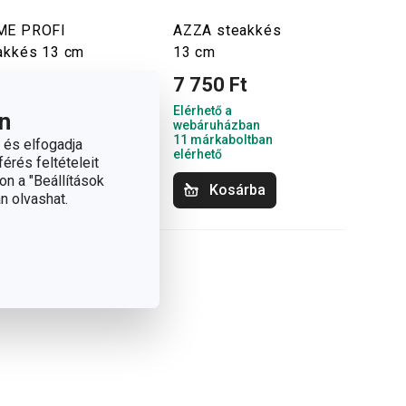
ME PROFI
AZZA steakkés
akkés 13 cm
13 cm
120 Ft
7 750 Ft
hető a
Elérhető a
n
áruházban
webáruházban
rkaboltban elérhető
11 márkaboltban
 és elfogadja
elérhető
érés feltételeit
on a "Beállítások
Kosárba
Kosárba
n olvashat.