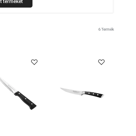
t terméket
6
Termék