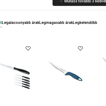
Mutass további 3 kedvel
tt
Legalacsonyabb árak
Legmagasabb árak
Legkelendőbb