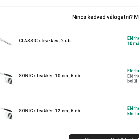
s az asztalon várnak? Akkor már csak a
l előkészítened a vendégeknek, és
Nincs kedved válogatni? M
Elérh
CLASSIC steakkés, 2 db
10 má
Elérh
SONIC steakkés 10 cm, 6 db
Elérh
belül
Elérh
SONIC steakkés 12 cm, 6 db
Elérh