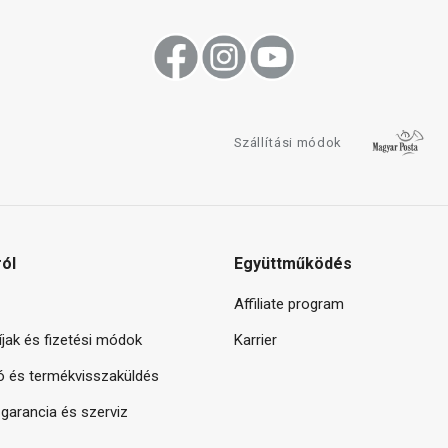
Szállítási módok
ról
Együttműködés
Affiliate program
díjak és fizetési módok
Karrier
ó és termékvisszaküldés
arancia és szerviz