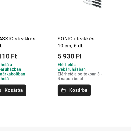
ASSIC steakkés,
SONIC steakkés
db
10 cm, 6 db
110 Ft
5 930 Ft
rhető a
Elérhető a
áruházban
webáruházban
márkaboltban
Elérhető a boltokban 3 -
rhető
4 napon belül
Kosárba
Kosárba