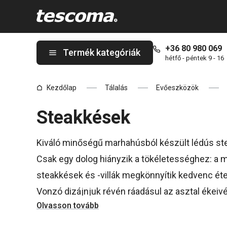
A Steak evőeszközök oldalon tartózkodik
+36 80 980 069
Termék kategóriák
hétfő - péntek 9 - 16
Kezdőlap
Tálalás
Evőeszközök
Steakkések
Kiváló minőségű marhahúsból készült lédús steak
Csak egy dolog hiányzik a tökéletességhez: a 
steakkések és -villák megkönnyítik kedvenc éte
Vonzó dizájnjuk révén ráadásul az asztal ékeivé 
Olvasson tovább