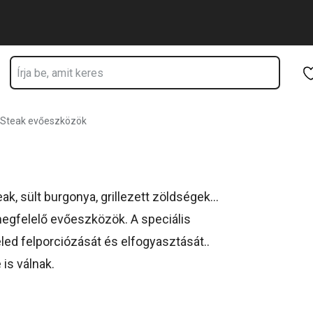
Ugrás a fő tartalomhoz
Ugrás a navigációhoz
Ugrás a kereséshez
Steak evőeszközök
, sült burgonya, grillezett zöldségek...
megfelelő evőeszközök. A speciális
led felporciózását és elfogyasztását..
is válnak.