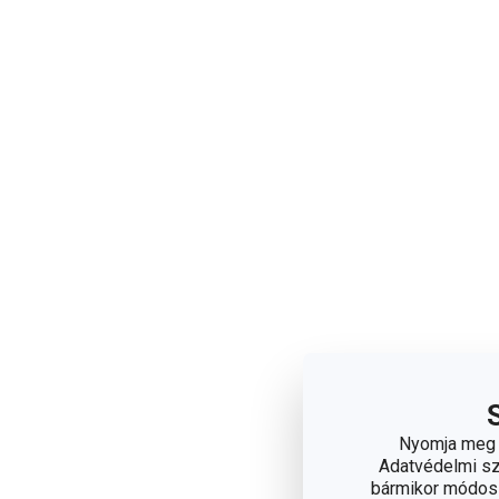
Nyomja meg a
Adatvédelmi sza
bármikor módosít