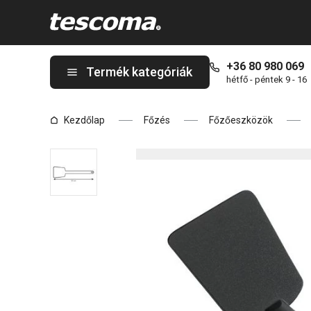
A SPACE LINE fordítólapát oldalon tartózkodik
+36 80 980 069
Termék kategóriák
hétfő - péntek 9 - 16
Kezdőlap
Főzés
Főzőeszközök