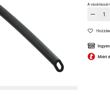
A vásárlással
Kosárb
Hozzáa
Ingyen
Miért 