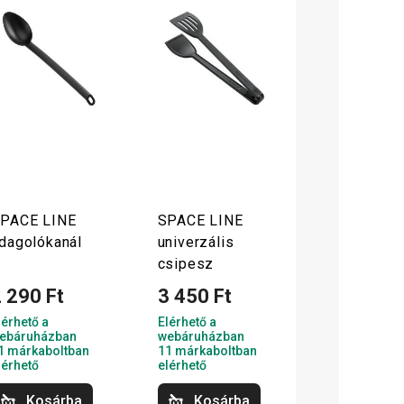
PACE LINE
SPACE LINE
dagolókanál
univerzális
csipesz
 290 Ft
3 450 Ft
lérhető a
Elérhető a
ebáruházban
webáruházban
1 márkaboltban
11 márkaboltban
lérhető
elérhető
Kosárba
Kosárba