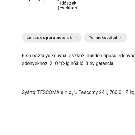
időszak
(években)
Leírás és paraméterek
Termékcsalád
Első osztályú konyhai eszköz, minden típusú edényhe
edényekhez. 210 °C-ig hőálló. 3 év garancia.
Gyártó: TESCOMA s. r. o., U Tescomy 241, 760 01 Zlín