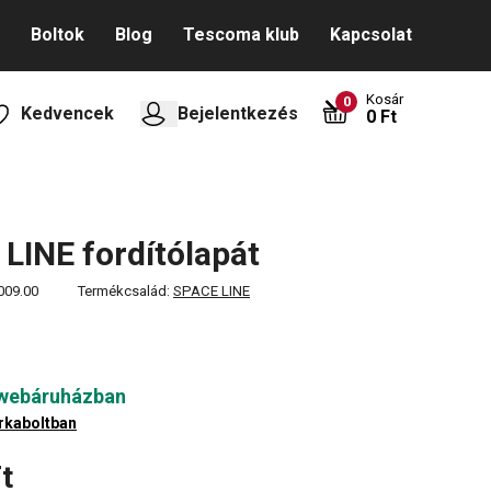
Boltok
Blog
Tescoma klub
Kapcsolat
Kosár
0
Kedvencek
Bejelentkezés
0 Ft
LINE fordítólapát
009.00
Termékcsalád:
SPACE LINE
 webáruházban
rkaboltban
t