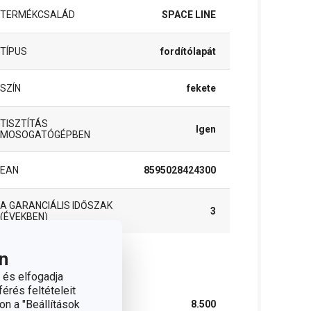
TERMÉKCSALÁD
SPACE LINE
TÍPUS
fordítólapát
SZÍN
fekete
TISZTÍTÁS
Igen
MOSOGATÓGÉPBEN
EAN
8595028424300
A GARANCIÁLIS IDŐSZAK
3
(ÉVEKBEN)
n
somag
 és elfogadja
érés feltételeit
on a "Beállítások
SZÉLESSÉG (CM)
8.500