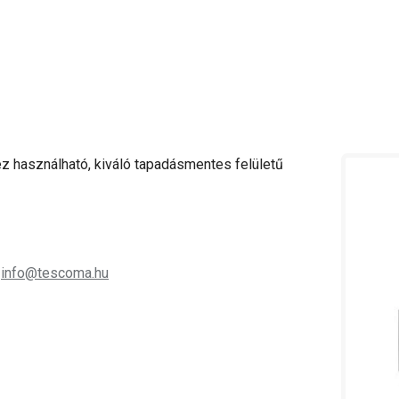
z használható, kiváló tapadásmentes felületű
;
info@tescoma.hu