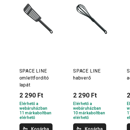
SPACE LINE
SPACE LINE
S
omlettfordító
habverő
a
lapát
2 290 Ft
2 290 Ft
2
Elérhető a
Elérhető a
E
webáruházban
webáruházban
w
11 márkaboltban
10 márkaboltban
1
elérhető
elérhető
e
Kosárba
Kosárba