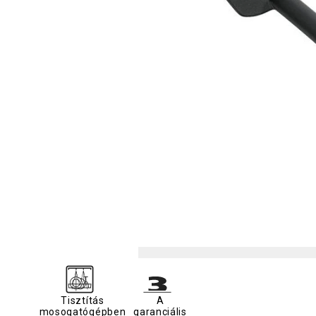
Tisztítás
A
mosogatógépben
garanciális