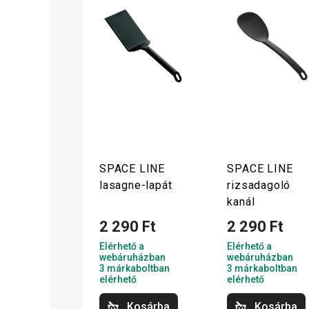
SPACE LINE
SPACE LINE
lasagne-lapát
rizsadagoló
kanál
2 290 Ft
2 290 Ft
Elérhető a
Elérhető a
webáruházban
webáruházban
3 márkaboltban
3 márkaboltban
elérhető
elérhető
Kosárba
Kosárba