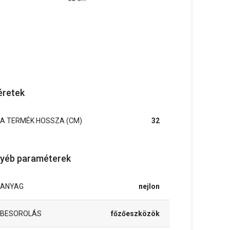
retek
A TERMÉK HOSSZA (CM)
32
yéb paraméterek
ANYAG
nejlon
BESOROLÁS
főzőeszközök