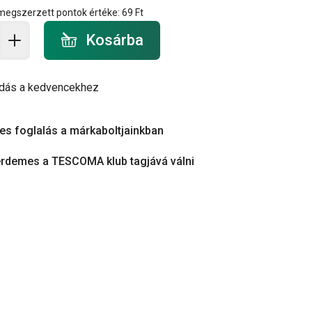
 megszerzett pontok értéke:
69 Ft
a - mennyiség
Kosárba
dás a kedvencekhez
es foglalás a márkaboltjainkban
érdemes a TESCOMA klub tagjává válni