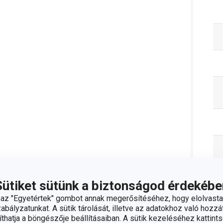
Sütiket sütünk a biztonságod érdekébe
C
z "Egyetértek" gombot annak megerősítéséhez, hogy elolvasta
bályzatunkat. A sütik tárolását, illetve az adatokhoz való hozzáf
hatja a böngészője beállításaiban. A sütik kezeléséhez kattints