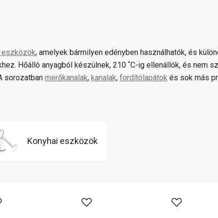
i eszközök
, amelyek bármilyen edényben használhatók, és külö
hez. Hőálló anyagból készülnek, 210 ˚C-ig ellenállók, és nem szí
 A sorozatban
merőkanalak
,
kanalak
,
fordítólapátok
és sok más pr
Konyhai eszközök