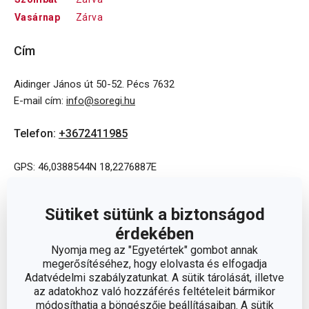
Vasárnap
Zárva
Cím
Aidinger János út 50-52. Pécs 7632
E-mail cím
:
info@soregi.hu
Telefon
:
+3672411985
GPS: 46,0388544N 18,2276887E
Sütiket sütünk a biztonságod
érdekében
Nyomja meg az "Egyetértek" gombot annak
megerősítéséhez, hogy elolvasta és elfogadja
Adatvédelmi szabályzatunkat. A sütik tárolását, illetve
az adatokhoz való hozzáférés feltételeit bármikor
módosíthatja a böngészője beállításaiban. A sütik