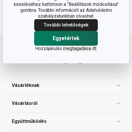
kezeléséhez kattintson a "Beállítások módosítása"
gombra. További információt az Adatvédelmi
szabályzatunkban olvashat.
További lehetőségek
Lépj feljebb
Egyetértek
Hozzájárulás
megtagadása itt
.
Vásárléknak
Ajándékutalványok
Vásárlásról
Tescoma klub
ÁSZF
Együttműködés
Gyakori kérdések
Szállítási díjak és fizetési módok