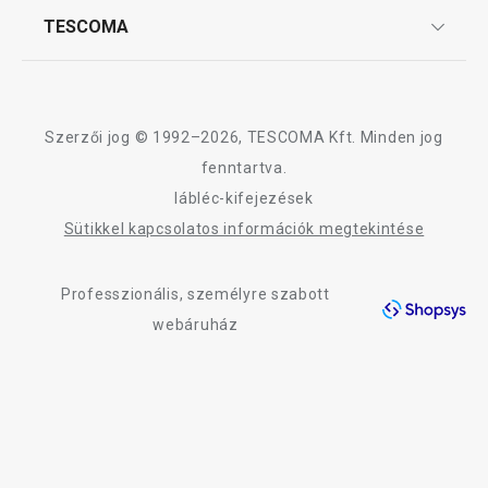
Affiliate program
TESCOMA
Reklamáció és termékvisszaküldés
Karrier
TESCOMA garancia és szerviz
Rólunk
Design
Szerzői jog © 1992–2026, TESCOMA Kft. Minden jog
Minőség
fenntartva.
lábléc-kifejezések
Blog
Sütikkel kapcsolatos információk megtekintése
Kapcsolat
Professzionális, személyre szabott
Adatkezelési Tájékoztató
webáruház
Akadálymentességi nyilatkozat