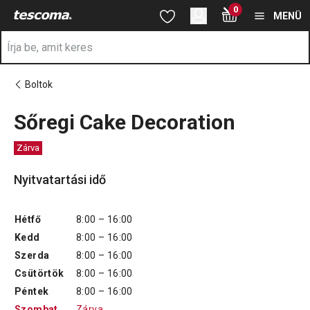
A Sőregi Cake Decoration oldalon tartózkodik
0
Ugrás a fő tartalomhoz
Ugrás a navigációhoz
Ugrás a kereséshez
MENÜ
Boltok
Sőregi Cake Decoration
Zárva
Nyitvatartási idő
Hétfő
8:00 – 16:00
Kedd
8:00 – 16:00
Szerda
8:00 – 16:00
Csütörtök
8:00 – 16:00
Péntek
8:00 – 16:00
Szombat
Zárva