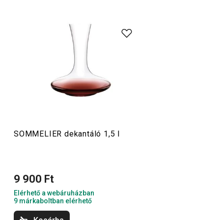
Italok
SOMMELIER dekantáló 1,5 l
9 900 Ft
Elérhető a webáruházban
9 márkaboltban elérhető
SOMMELIER dekantáló 1,5 l