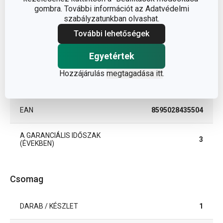
BESOROLÁS
pohár
gombra. További információt az Adatvédelmi
szabályzatunkban olvashat.
TERMÉKCSALÁD
SOMMELIER
További lehetőségek
Egyetértek
TÍPUS
dekantáló
Hozzájárulás
megtagadása itt
.
TISZTÍTÁS MOSOGATÓGÉPBEN
Igen
EAN
8595028435504
A GARANCIÁLIS IDŐSZAK
3
(ÉVEKBEN)
Csomag
DARAB / KÉSZLET
1