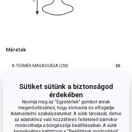
Méretek
A TERMÉK MAGASSÁGA (CM)
26
TÉRFOGAT (L)
1.5
Sütiket sütünk a biztonságod
érdekében
Nyomja meg az "Egyetértek" gombot annak
Egyéb paraméterek
megerősítéséhez, hogy elolvasta és elfogadja
Adatvédelmi szabályzatunkat. A sütik tárolását, illetve
ANYAG
az adatokhoz való hozzáférés feltételeit bármikor
kristályüveg
módosíthatja a böngészője beállításaiban. A sütik
kezeléséhez kattintson a "Beállítások módosítása"