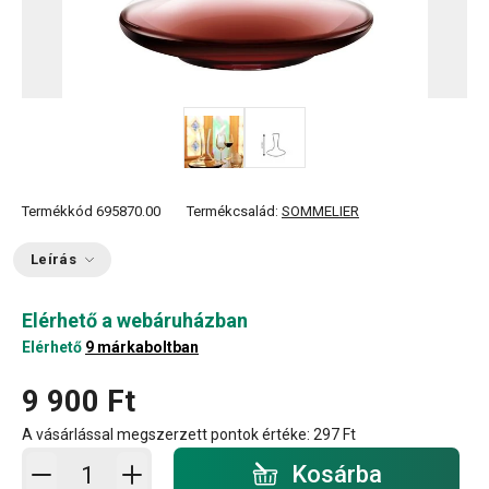
Termékkód
695870.00
Termékcsalád:
SOMMELIER
Leírás
Elérhető a webáruházban
Elérhető
9 márkaboltban
9 900 Ft
A vásárlással megszerzett pontok értéke:
297 Ft
Kosárba - mennyiség
Kosárba