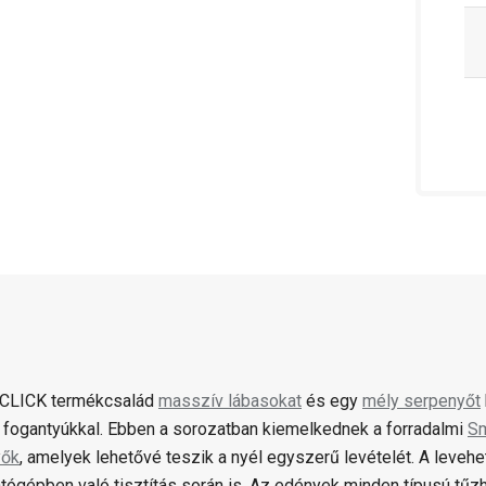
tCLICK termékcsalád
masszív lábasokat
és egy
mély serpenyőt
n fogantyúkkal. Ebben a sorozatban kiemelkednek a forradalmi
Sm
yők
, amelyek lehetővé teszik a nyél egyszerű levételét. A levehet
ógépben való tisztítás során is. Az edények minden típusú tűzh