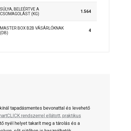
SÚLYA, BELEÉRTVE A
1.564
CSOMAGOLÁST (KG)
MASTER BOX B2B VÁSÁRLÓKNAK
4
(DB)
kínál tapadásmentes bevonattal és levehető
artCLICK rendszerrel ellátott, praktikus
ő nyél helyet takarít meg a tárolás és a
elyen, sőt sütőben is használhatók.