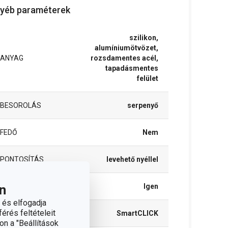
yéb paraméterek
szilikon,
alumíniumötvözet,
ANYAG
rozsdamentes acél,
tapadásmentes
felület
BESOROLÁS
serpenyő
FEDŐ
Nem
PONTOSÍTÁS
levehető nyéllel
n
SÜTŐBE ALKALMAS
Igen
 és elfogadja
érés feltételeit
TERMÉKCSALÁD
SmartCLICK
on a "Beállítások