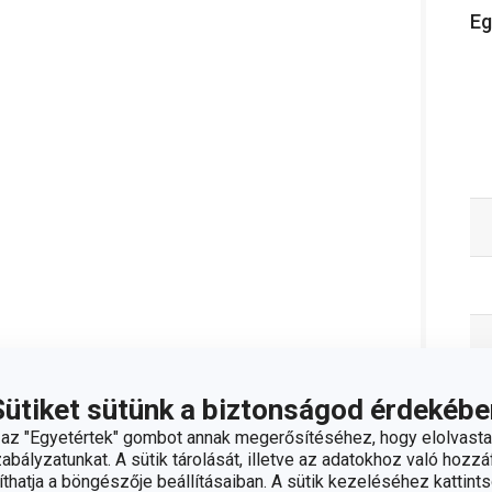
Eg
Sütiket sütünk a biztonságod érdekébe
z "Egyetértek" gombot annak megerősítéséhez, hogy elolvasta
bályzatunkat. A sütik tárolását, illetve az adatokhoz való hozzáf
hatja a böngészője beállításaiban. A sütik kezeléséhez kattints