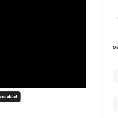
Mé
vesebbet