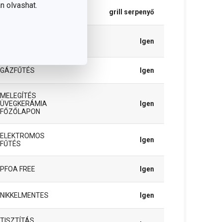
n olvashat.
TÍPUS
grill serpenyő
INDUKCIÓS
Igen
MELEGÍTÉS
GÁZFŰTÉS
Igen
MELEGÍTÉS
ÜVEGKERÁMIA
Igen
FŐZŐLAPON
ELEKTROMOS
Igen
FŰTÉS
PFOA FREE
Igen
NIKKELMENTES
Igen
TISZTÍTÁS