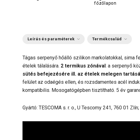
főzőlapon
Leírás és paraméterek
Termékcsalád
Tágas serpenyő hőálló szilikon markolatokkal, sima fel
ételek tálalására.
2 termikus zónával
: a serpenyő k
sütés befejezésére ill. az ételek melegen tartás
felület az odaégés ellen, és rozsdamentes acél indukc
kompatibilis. Mosogatógépben tisztítható. 5 év garanc
Gyártó: TESCOMA s. r. o., U Tescomy 241, 760 01 Zlín