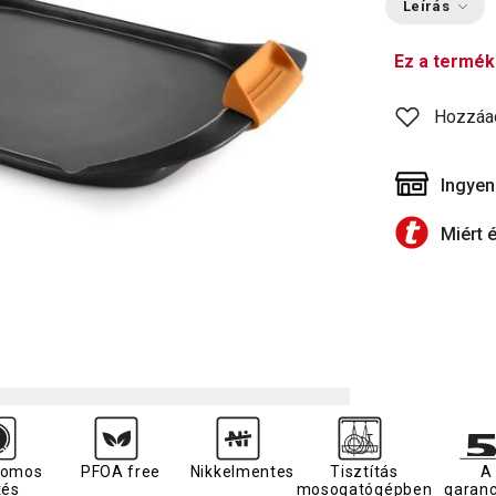
Leírás
Ez a termék
Hozzáa
Ingyen
Miért 
romos
PFOA free
Nikkelmentes
Tisztítás
A
tés
mosogatógépben
garanc