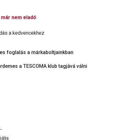
 már nem eladó
dás a kedvencekhez
es foglalás a márkaboltjainkban
érdemes a TESCOMA klub tagjává válni
iális