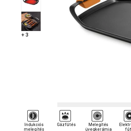
+ 3
Indukciós
Gázfűtés
Melegítés
Elekt
melegítés
üvegkerámia
fű