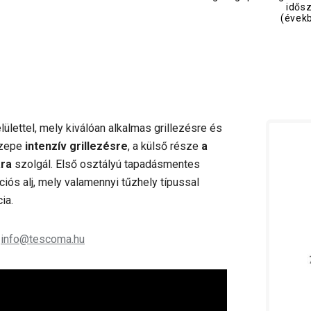
idős
(évek
ülettel, mely kiválóan alkalmas grillezésre és
özepe
intenzív grillezésre
, a külső része
a
ára
szolgál. Első osztályú tapadásmentes
iós alj, mely valamennyi tűzhely típussal
ia.
;
info@tescoma.hu