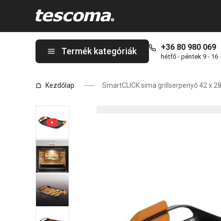
A SmartCLICK sima grillserpenyő 42 x 28 cm oldalon tartózkodi
+36 80 980 069
Termék kategóriák
hétfő - péntek 9 - 16
Kezdőlap
SmartCLICK sima grillserpenyő 42 x 2