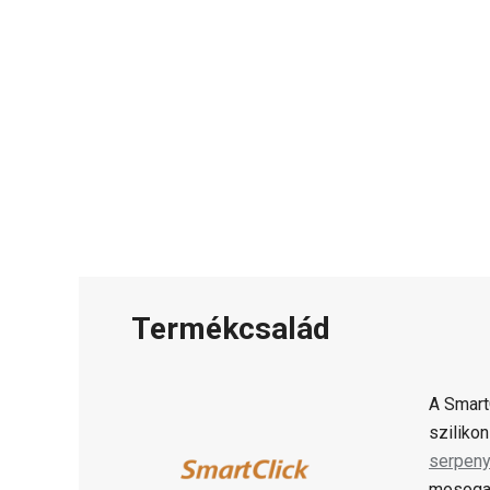
Termékcsalád
A Smar
sziliko
serpen
mosogat