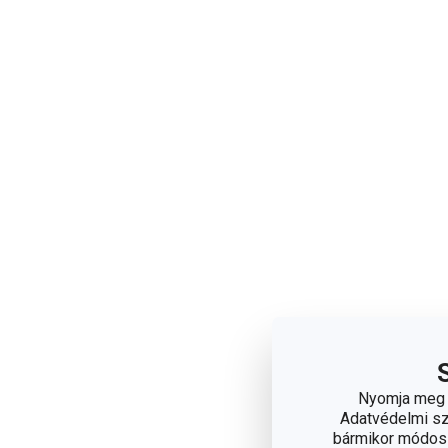
Nyomja meg a
Adatvédelmi sza
bármikor módosít