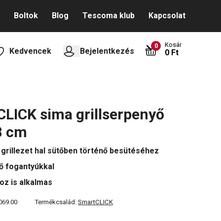
Boltok
Blog
Tescoma klub
Kapcsolat
Kosár
0
Kedvencek
Bejelentkezés
0 Ft
LICK sima grillserpenyő
8 cm
a grillezet hal sütőben történő besütéséhez
ő fogantyúkkal
hoz is alkalmas
069.00
Termékcsalád:
SmartCLICK