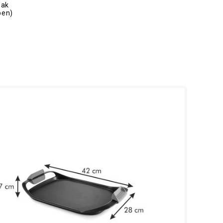
zak
ben)