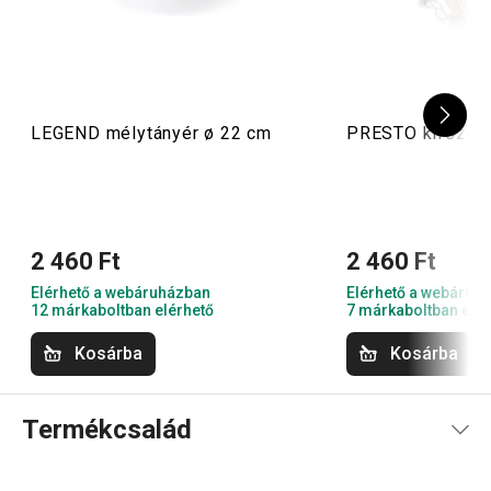
LEGEND mélytányér ø 22 cm
PRESTO kifőzőhá
2 460 Ft
2 460 Ft
Elérhető a webáruházban
Elérhető a webáruh
12 márkaboltban elérhető
7 márkaboltban elér
Kosárba
Kosárba
Termékcsalád