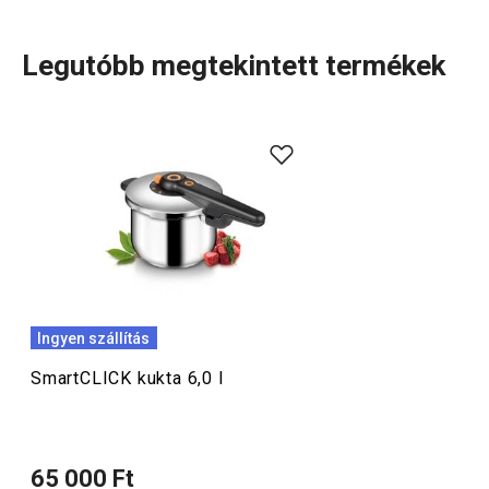
Legutóbb megtekintett termékek
A SmartCLICK termékcsalád
masszív lábasokat
és egy
mély serpenyőt
kínál tapadásmentes bevonattal és
levehető szilikon fogantyúkkal. Ebben a sorozatban
kiemelkednek a forradalmi
SmartCLICK rendszerrel
ellátott, praktikus serpenyők
, amelyek lehetővé teszik a
nyél egyszerű levételét. A levehető nyél helyet takarít
meg a tárolás és a mosogatógépben való tisztítás során
is. Az edények minden típusú tűzhelyen, sőt sütőben is
Ingyen szállítás
használhatók.
SmartCLICK kukta 6,0 l
Főzés
65 000 Ft