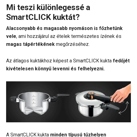
Mi teszi különlegessé a
SmartCLICK kuktát?
Alacsonyabb és magasabb nyomáson is főzhetünk
vele
, ami hozzájárul az ételek természetes ízének és
magas tápértékének
megőrzéséhez.
Az átlagos kuktákhoz képest a SmartCLICK kukta
fedőjét
kivételesen könnyű levenni és felhelyezni.
A SmartCLICK kukta
minden típusú tűzhelyen