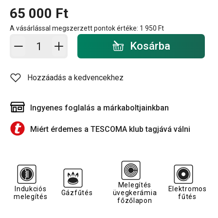
65 000 Ft
A vásárlással megszerzett pontok értéke:
1 950 Ft
Kosárba - mennyiség
Kosárba
Hozzáadás a kedvencekhez
Ingyenes foglalás a márkaboltjainkban
Miért érdemes a TESCOMA klub tagjává válni
Melegítés
Indukciós
Elektromos
Gázfűtés
üvegkerámia
melegítés
fűtés
főzőlapon