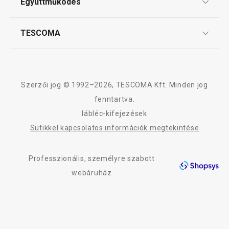
Kosárba
Kosárba
Együttműködés
Gyakori kérdések
Szállítási díjak és fizetési módok
Affiliate program
TESCOMA
Reklamáció és termékvisszaküldés
Karrier
A SmartCLICK termékcsalád összes terméke
TESCOMA garancia és szerviz
Rólunk
Design
Szerzői jog © 1992–2026, TESCOMA Kft. Minden jog
Minőség
fenntartva.
lábléc-kifejezések
Blog
Sütikkel kapcsolatos információk megtekintése
Kapcsolat
Professzionális, személyre szabott
Adatkezelési Tájékoztató
webáruház
Akadálymentességi nyilatkozat