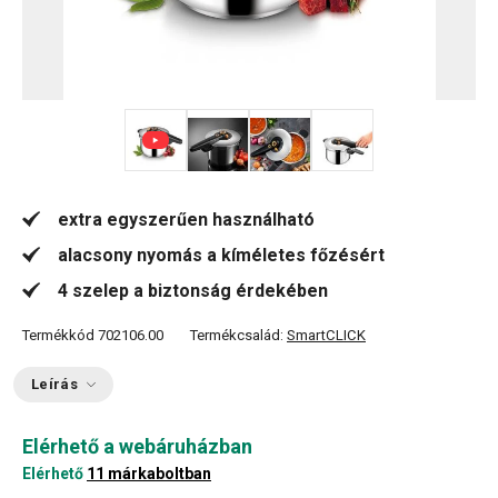
+ 4
extra egyszerűen használható
alacsony nyomás a kíméletes főzésért
4 szelep a biztonság érdekében
Termékkód
702106.00
Termékcsalád:
SmartCLICK
Leírás
Elérhető a webáruházban
Elérhető
11 márkaboltban