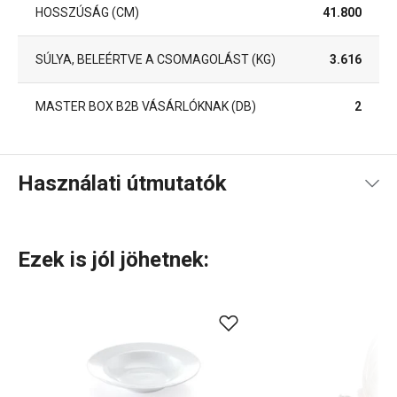
HOSSZÚSÁG (CM)
41.800
SÚLYA, BELEÉRTVE A CSOMAGOLÁST (KG)
3.616
MASTER BOX B2B VÁSÁRLÓKNAK (DB)
2
Használati útmutatók
Használati útmutató és biztonsági információk
Ezek is jól jöhetnek:
Használati útmutató és biztonsági információk