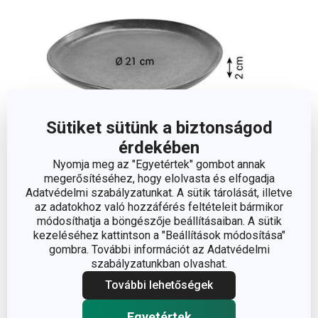
Sütiket sütünk a biztonságod
érdekében
Nyomja meg az "Egyetértek" gombot annak
Méretek
megerősítéséhez, hogy elolvasta és elfogadja
Adatvédelmi szabályzatunkat. A sütik tárolását, illetve
az adatokhoz való hozzáférés feltételeit bármikor
A TERMÉK MAGASSÁGA (CM)
2
módosíthatja a böngészője beállításaiban. A sütik
kezeléséhez kattintson a "Beállítások módosítása"
gombra. További információt az Adatvédelmi
ÁTMÉRŐ (CM)
21
szabályzatunkban olvashat.
További lehetőségek
Egyéb paraméterek
Egyetértek