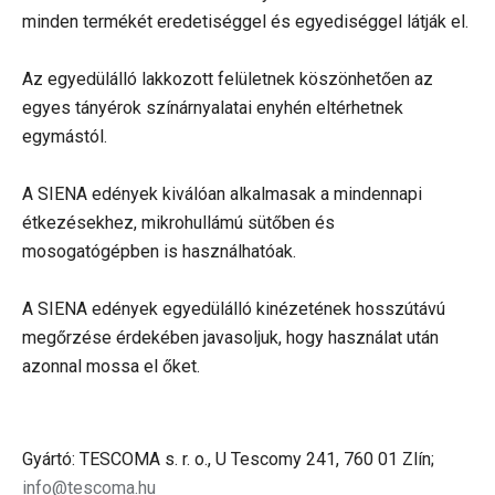
minden termékét eredetiséggel és egyediséggel látják el.
Az egyedülálló lakkozott felületnek köszönhetően az
egyes tányérok színárnyalatai enyhén eltérhetnek
egymástól.
A SIENA edények kiválóan alkalmasak a mindennapi
étkezésekhez, mikrohullámú sütőben és
mosogatógépben is használhatóak.
A SIENA edények egyedülálló kinézetének hosszútávú
megőrzése érdekében javasoljuk, hogy használat után
azonnal mossa el őket.
Gyártó: TESCOMA s. r. o., U Tescomy 241, 760 01 Zlín;
info@tescoma.hu