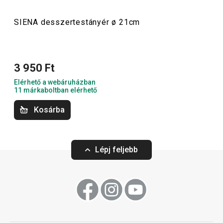
SIENA desszertestányér ø 21cm
Tálalás
3 950 Ft
Elérhető a webáruházban
11 márkaboltban elérhető
Kosárba
Lépj feljebb
SIENA mélytányér ø 19 cm
SIENA lapostány