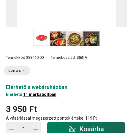
+ 2
Termékkód
388410.00
Termékcsalád:
SIENA
Leírás
Elérhető a webáruházban
Elérhető
11 márkaboltban
3 950 Ft
A vásárlással megszerzett pontok értéke:
119 Ft
Kosárba - mennyiség
Kosárba