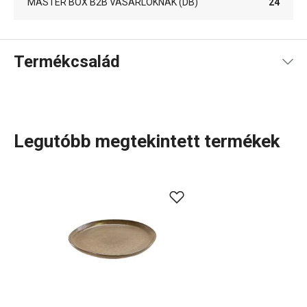
MASTER BOX B2B VÁSÁRLÓKNAK (DB)
24
Termékcsalád
Legutóbb megtekintett termékek
A szépen
megterített
asztal nagyon fontos. Az esztétikus
tálalás még finomabbá varázsolja az ételeket. Ha
különleges, vonzó
tányérokat
keresel, vess egy pillantást
a minőségi mázzal ellátott, látványos, sötét kivitelű SIENA
kerámiatányérokra. A mindennapi
étkezésekhez
és az
ünnepi alkalmakhoz is kiválóak. A tányérok kézzel
készülnek, így minden darab egyedi.