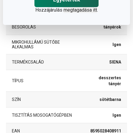
Hozzájárulás
megtagadása itt
.
ANYAG
kerámia
BESOROLÁS
tányérok
MIKROHULLÁMÚ SÜTŐBE
Igen
ALKALMAS
TERMÉKCSALÁD
SIENA
desszertes
TÍPUS
tányér
SZÍN
sötétbarna
TISZTÍTÁS MOSOGATÓGÉPBEN
Igen
EAN
8595028408911