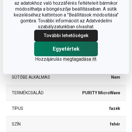
kezeléssel
az adatokhoz való hozzáférés feltételeit bármikor
módosíthatja a böngészője beállításaiban. A sütik
kezeléséhez kattintson a "Beállítások módosítása"
edények
BESOROLÁS
gombra. További információt az Adatvédelmi
mikrohullámú sütőbe
szabályzatunkban olvashat.
További lehetőségek
HŰTŐSZEKRÉNYBE
Igen
ALKALMAS
Egyetértek
MIKROHULLÁMÚ SÜTŐBE
Hozzájárulás
megtagadása itt
.
Igen
ALKALMAS
SÜTŐBE ALKALMAS
Nem
TERMÉKCSALÁD
PURITY MicroWave
TÍPUS
fazék
SZÍN
fehér