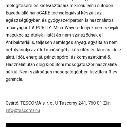
melegítésére és kiolvasztására mikrohullámú sütőben.
Egyedülálló nanoCARE technológiával készült az
egészségügyben és gyógyszeriparban is használatos
műanyagból. A PURITY MicroWave edények nem szívják
magukba az ételek illatát és nem színeződnek el.
Antibakteriális, teljesen semleges anyag, egyáltalán nem
befolyásolja az étel minőségét a készítés és tárolás ideje
alatt. Időt, energiát, pénzt spórol és környezetkímélő.
Használat után elég kiöblíteni mosogatószer használata
nélkül. Nem szükséges mosogatógépben tisztítani. 3 év
garancia.
Gyártó: TESCOMA s. r. o., U Tescomy 241, 760 01 Zlín;
info@tescoma.hu