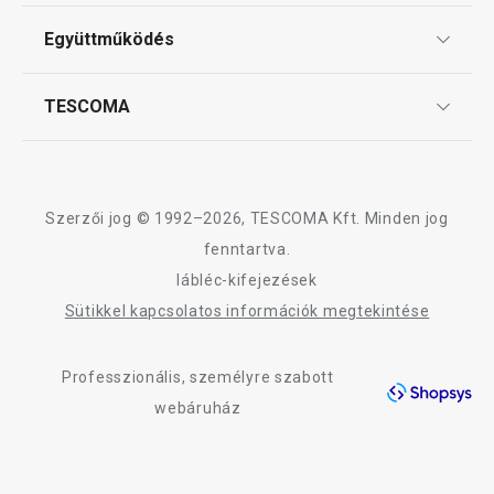
Tescoma klub
ÁSZF
Kosárba
Kosárba
Együttműködés
Gyakori kérdések
Szállítási díjak és fizetési módok
Affiliate program
TESCOMA
Reklamáció és termékvisszaküldés
Karrier
TESCOMA garancia és szerviz
Rólunk
Design
Szerzői jog © 1992–2026, TESCOMA Kft. Minden jog
Minőség
fenntartva.
lábléc-kifejezések
Blog
Sütikkel kapcsolatos információk megtekintése
Kapcsolat
Professzionális, személyre szabott
Adatkezelési Tájékoztató
webáruház
Akadálymentességi nyilatkozat