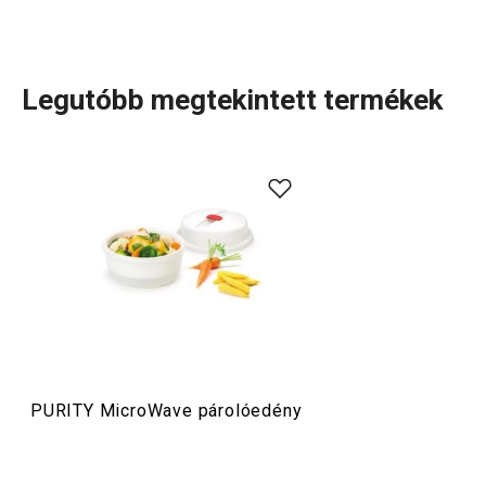
Legutóbb megtekintett termékek
Az egészség és az ízek hullámán. Így jellemezhetők a
PURITY MicroWave termékcsalád darabjai, amelyek a
mikrohullámú sütőben történő egyszerű, gyors és
egészséges ételkészítést szolgálják, így nem csak az
ételek melegítésére lehet használni. Különféle
edények
,
bögrék
és
tálak
egész sora áll rendelkezésre számtalan
finomság elkészítéséhez. A PURITY MicroWave edények
egészségre ártalmatlan anyagból készülnek, amely az
egészségügyben és a gyógyszeriparban is használható.
PURITY MicroWave párolóedény
Főzés