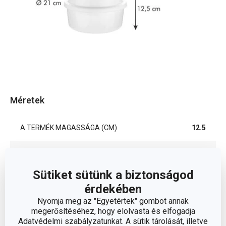
Méretek
A TERMÉK MAGASSÁGA (CM)
12.5
ÁTMÉRŐ (CM)
21
Sütiket sütünk a biztonságod
érdekében
Egyéb paraméterek
Nyomja meg az "Egyetértek" gombot annak
megerősítéséhez, hogy elolvasta és elfogadja
műanyag, nanoCARE
Adatvédelmi szabályzatunkat. A sütik tárolását, illetve
ANYAG