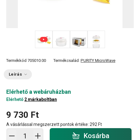
+ 3
Termékkód
705010.00
Termékcsalád:
PURITY MicroWave
Leírás
Elérhető a webáruházban
Elérhető
2 márkaboltban
9 730 Ft
A vásárlással megszerzett pontok értéke:
292 Ft
Kosárba - mennyiség
Kosárba