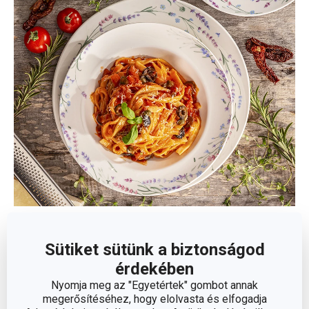
Alapanyag
: magas minőségű porcelán
Sütiket sütünk a biztonságod
Tisztítás
: mosogatógépben tisztítható
érdekében
Garancia
: 3 év
Nyomja meg az "Egyetértek" gombot annak
megerősítéséhez, hogy elolvasta és elfogadja