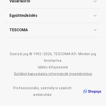
Vásárlásról
12 márkaboltban elérhető
12 márkaboltban el
Tescoma klub
Kosárba
Kosárba
ÁSZF
Együttműködés
Gyakori kérdések
Szállítási díjak és fizetési módok
Affiliate program
TESCOMA
Reklamáció és termékvisszaküldés
Karrier
TESCOMA garancia és szerviz
Rólunk
Design
Szerzői jog © 1992–2026, TESCOMA Kft. Minden jog
Minőség
fenntartva.
lábléc-kifejezések
Blog
Sütikkel kapcsolatos információk megtekintése
Kapcsolat
Professzionális, személyre szabott
Adatkezelési Tájékoztató
webáruház
Akadálymentességi nyilatkozat