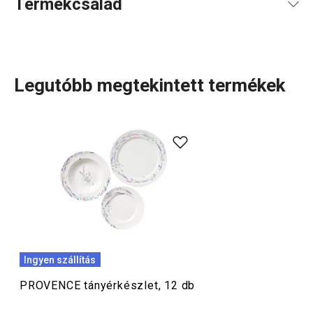
Termékcsalád
DARAB / KÉSZLET
12
SZÉLESSÉG (CM)
22.300
Legutóbb megtekintett termékek
MAGASSÁG (CM)
29.700
A végtelen nyár illata. Így jellemezhető a finom, francia
stílusú díszítéssel készülő PROVENCE
tányérkészlet
és
HOSSZÚSÁG (CM)
28.500
teásbögre
. Első osztályú
porcelánból
készült, eredeti
dizájnú edényekről van szó, amelyek nemcsak a
SÚLYA, BELEÉRTVE A CSOMAGOLÁST (KG)
7.070
romantikus lelkeket varázsolják el. Ajándéknak is remek
választás.
MASTER BOX B2B VÁSÁRLÓKNAK (DB)
2
Ingyen szállítás
Tálalás
PROVENCE tányérkészlet, 12 db