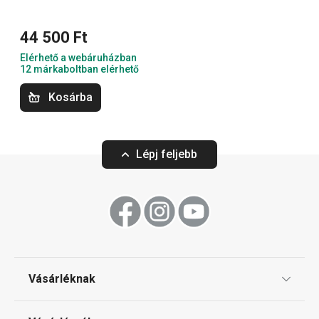
Italok
44 500 Ft
Elérhető a webáruházban
12 márkaboltban elérhető
Kosárba
Lépj feljebb
Ingyen szállítás
PROVENCE tányérkészlet, 12 db
PROVENCE mélyt
Vásárléknak
44 500 Ft
3 610 Ft
Ajándékutalványok
Elérhető a webáruházban
Elérhető a webáruh