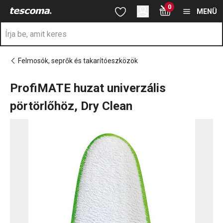
A ProfiMATE huzat univerzális pörtörlőhöz, Dry Clean oldalon ta
0
Ugrás a fő tartalomhoz
Ugrás a navigációhoz
Ugrás a kereséshez
MENÜ
Felmosók, seprők és takarítóeszközök
ProfiMATE huzat univerzális
pörtörlőhöz, Dry Clean