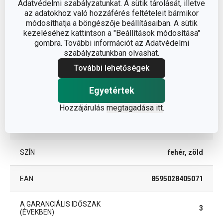
Adatvédelmi szabályzatunkat. A sütik tárolását, illetve
Egyéb paraméterek
az adatokhoz való hozzáférés feltételeit bármikor
módosíthatja a böngészője beállításaiban. A sütik
kezeléséhez kattintson a "Beállítások módosítása"
ANYAG
mikroszálas
gombra. További információt az Adatvédelmi
szabályzatunkban olvashat.
tisztítás és
További lehetőségek
BESOROLÁS
takarítás
Egyetértek
TERMÉKCSALÁD
ProfiMATE
Hozzájárulás
megtagadása itt
.
TÍPUS
huzat
SZÍN
fehér, zöld
EAN
8595028405071
A GARANCIÁLIS IDŐSZAK
3
(ÉVEKBEN)