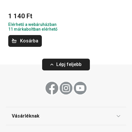
Háztartás
1 140 Ft
Elérhető a webáruházban
Mosogatás és takarítás
11 márkaboltban elérhető
Kosárba
Lépj feljebb
Ingyen szállítás
Vásárléknak
ProfiMATE akkumulátoros kézi
ProfiMATE tárol
porszívó
tisztító eszköz
Ajándékutalványok