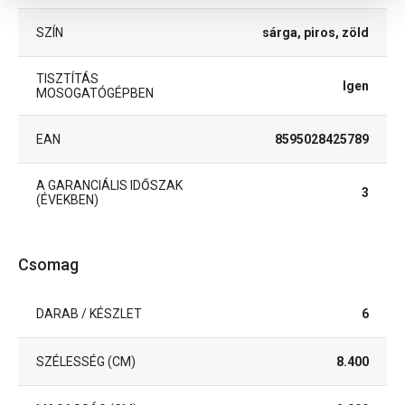
SZÍN
sárga, piros, zöld
TISZTÍTÁS
Igen
MOSOGATÓGÉPBEN
EAN
8595028425789
A GARANCIÁLIS IDŐSZAK
3
(ÉVEKBEN)
Csomag
DARAB / KÉSZLET
6
SZÉLESSÉG (CM)
8.400