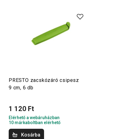
A rendkívül sok tagot számláló PRESTO termékcsaládba
olyan alapvető, praktikus
konyhai eszközök
tartoznak,
amelyeket minőségi anyagokból készítünk és mégis
megfizethetők. A PRESTO eszközök közt
hámozókat
,
palacknyitókat
,
merőkanalakat
,
szűrőket
,
késeket
és sok
más konyhai felszerelést találsz. A PRESTO konyhai
eszközök megkönnyítik a munkát a tapasztalt és a kezdő
szakácsoknak is.
PRESTO zacskózáró csipesz
9 cm, 6 db
Konyhai eszközök
1 120 Ft
Italok
Elérhető a webáruházban
10 márkaboltban elérhető
Főzés
Kosárba