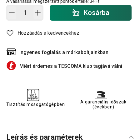
A vásárlással megszerzett pontok értéke:
34 Ft
Kosárba - mennyiség
Kosárba
Hozzáadás a kedvencekhez
Ingyenes foglalás a márkaboltjainkban
Miért érdemes a TESCOMA klub tagjává válni
A garanciális időszak
Tisztítás mosogatógépben
(években)
Leírás és paraméterek