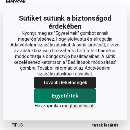
Méretek
Sütiket sütünk a biztonságod
A TERMÉK HOSSZA (CM)
9
érdekében
Nyomja meg az "Egyetértek" gombot annak
Egyéb paraméterek
megerősítéséhez, hogy elolvasta és elfogadja
Adatvédelmi szabályzatunkat. A sütik tárolását, illetve
az adatokhoz való hozzáférés feltételeit bármikor
ANYAG
műanyag
módosíthatja a böngészője beállításaiban. A sütik
kezeléséhez kattintson a "Beállítások módosítása"
gombra. További információt az Adatvédelmi
csomagolás és
BESOROLÁS
szabályzatunkban olvashat.
élelmiszer tárolás
További lehetőségek
HŰTŐSZEKRÉNYBE
Igen
ALKALMAS
Egyetértek
Hozzájárulás
megtagadása itt
.
TERMÉKCSALÁD
PRESTO
TÍPUS
tasak lezárás