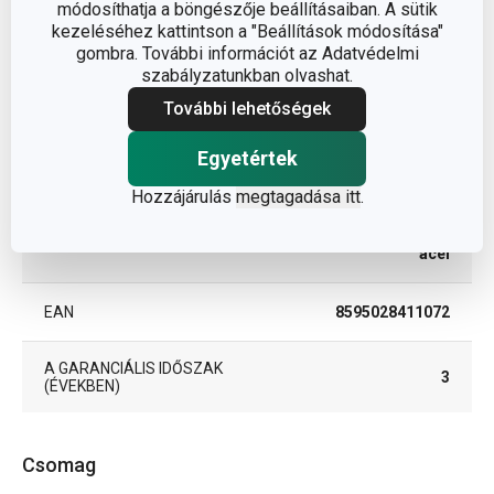
módosíthatja a böngészője beállításaiban. A sütik
tisztítás és
BESOROLÁS
kezeléséhez kattintson a "Beállítások módosítása"
takarítás
gombra. További információt az Adatvédelmi
szabályzatunkban olvashat.
TERMÉKCSALÁD
PRESTO
További lehetőségek
víztakarékos
Egyetértek
TÍPUS
perlátor
Hozzájárulás
megtagadása itt
.
rozsdamentes
SZÍN
acél
EAN
8595028411072
A GARANCIÁLIS IDŐSZAK
3
(ÉVEKBEN)
Csomag