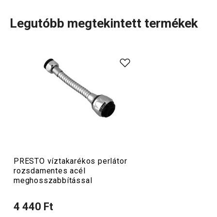
Legutóbb megtekintett termékek
A rendkívül sok tagot számláló PRESTO termékcsaládba
olyan alapvető, praktikus
konyhai eszközök
tartoznak,
amelyeket minőségi anyagokból készítünk és mégis
megfizethetők. A PRESTO eszközök közt
hámozókat
,
palacknyitókat
,
merőkanalakat
,
szűrőket
,
késeket
és sok
más konyhai felszerelést találsz. A PRESTO konyhai
eszközök megkönnyítik a munkát a tapasztalt és a kezdő
szakácsoknak is.
PRESTO víztakarékos perlátor
rozsdamentes acél
Konyhai eszközök
meghosszabbítással
4 440 Ft
Italok