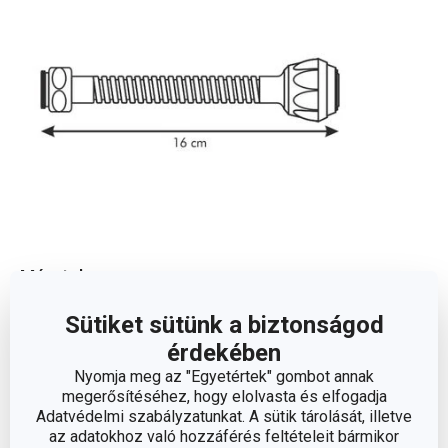
Méretek
Sütiket sütünk a biztonságod
A TERMÉK HOSSZA (CM)
16
érdekében
Nyomja meg az "Egyetértek" gombot annak
megerősítéséhez, hogy elolvasta és elfogadja
Egyéb paraméterek
Adatvédelmi szabályzatunkat. A sütik tárolását, illetve
az adatokhoz való hozzáférés feltételeit bármikor