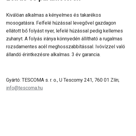
Kiválóan alkalmas a kényelmes és takarékos
mosogatásra. Felfelé húzással levegővel gazdagon
ellátott bő folyást nyer, lefelé húzással pedig kellemes
zuhanyt. A folyás iránya könnyedén állítható a rugalmas
rozsdamentes acél meghosszabbítással. Ivóvízzel való
állandó érintkezésre alkalmas. 3 év garancia.
Gyártó: TESCOMA s. r. o., U Tescomy 241, 760 01 Zlín;
info@tescoma.hu