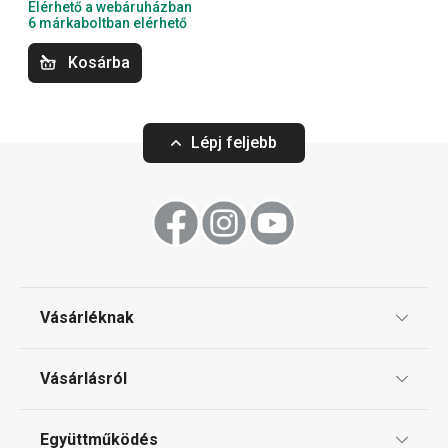
Elérhető a webáruházban
6 márkaboltban elérhető
Főzés
Kosárba
Háztartás
Lépj feljebb
Szeletelés
Tálalás
Sütés
Vásárléknak
Ajándékutalványok
Mosogatás és takarítás
Vásárlásról
Tescoma klub
ÁSZF
Együttműködés
Gyakori kérdések