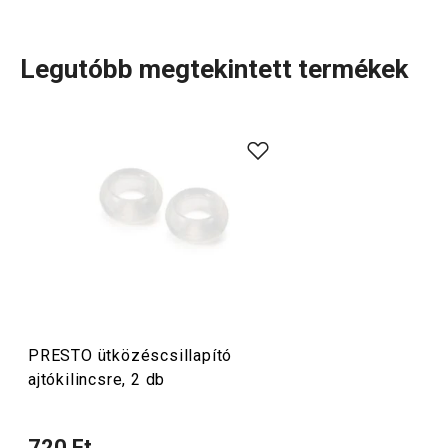
Legutóbb megtekintett termékek
A rendkívül sok tagot számláló PRESTO termékcsaládba
olyan alapvető, praktikus
konyhai eszközök
tartoznak,
amelyeket minőségi anyagokból készítünk és mégis
megfizethetők. A PRESTO eszközök közt
hámozókat
,
palacknyitókat
,
merőkanalakat
,
szűrőket
,
késeket
és sok
más konyhai felszerelést találsz. A PRESTO konyhai
eszközök megkönnyítik a munkát a tapasztalt és a kezdő
szakácsoknak is.
PRESTO ütközéscsillapító
ajtókilincsre, 2 db
Konyhai eszközök
720 Ft