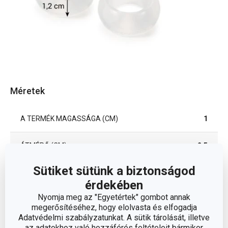
Méretek
A TERMÉK MAGASSÁGA (CM)
1
ÁTMÉRŐ (CM)
2.5
Sütiket sütünk a biztonságod
Egyéb paraméterek
érdekében
Nyomja meg az "Egyetértek" gombot annak
megerősítéséhez, hogy elolvasta és elfogadja
ANYAG
szilikon
Adatvédelmi szabályzatunkat. A sütik tárolását, illetve
az adatokhoz való hozzáférés feltételeit bármikor