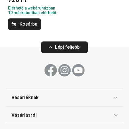
Italok
Elérhető a webáruházban
10 márkaboltban elérhető
Főzés
Kosárba
Háztartás
Lépj feljebb
Szeletelés
Tálalás
Sütés
Vásárléknak
Ajándékutalványok
Mosogatás és takarítás
Vásárlásról
Tescoma klub