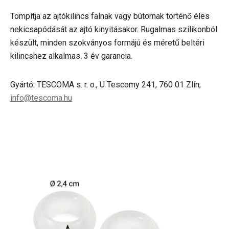
Tompítja az ajtókilincs falnak vagy bútornak történő éles
nekicsapódását az ajtó kinyitásakor. Rugalmas szilikonból
készült, minden szokványos formájú és méretű beltéri
kilincshez alkalmas. 3 év garancia.
Gyártó: TESCOMA s. r. o., U Tescomy 241, 760 01 Zlín;
info@tescoma.hu