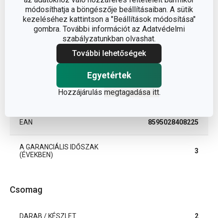
módosíthatja a böngészője beállításaiban. A sütik
lakberendezési
BESOROLÁS
kezeléséhez kattintson a "Beállítások módosítása"
kiegészítők
gombra. További információt az Adatvédelmi
szabályzatunkban olvashat.
TERMÉKCSALÁD
PRESTO
További lehetőségek
TÍPUS
ütközéscsillapító
Egyetértek
Hozzájárulás
megtagadása itt
.
SZÍN
fehér
EAN
8595028408225
A GARANCIÁLIS IDŐSZAK
3
(ÉVEKBEN)
Csomag
DARAB / KÉSZLET
2