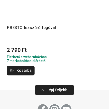
más konyhai felszerelést találsz. A PRESTO konyhai
eszközök megkönnyítik a munkát a tapasztalt és a kezdő
szakácsoknak is.
PRESTO teaszűrő fogóval
Konyhai eszközök
2 790 Ft
Főzés
Elérhető a webáruházban
7 márkaboltban elérhető
Italok
Kosárba
Háztartás
Lépj feljebb
Szeletelés