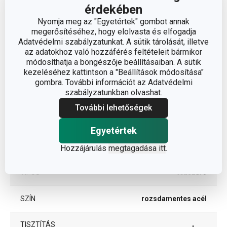
érdekében
A TERMÉK HOSSZA (CM)
16
Nyomja meg az "Egyetértek" gombot annak
megerősítéséhez, hogy elolvasta és elfogadja
Adatvédelmi szabályzatunkat. A sütik tárolását, illetve
az adatokhoz való hozzáférés feltételeit bármikor
Egyéb paraméterek
módosíthatja a böngészője beállításaiban. A sütik
kezeléséhez kattintson a "Beállítások módosítása"
ANYAG
rozsdamentes acél
gombra. További információt az Adatvédelmi
szabályzatunkban olvashat.
További lehetőségek
tea és kávé
BESOROLÁS
fogyasztás
Egyetértek
TERMÉKCSALÁD
PRESTO
Hozzájárulás
megtagadása itt
.
TÍPUS
teaszűrő
SZÍN
rozsdamentes acél
TISZTÍTÁS