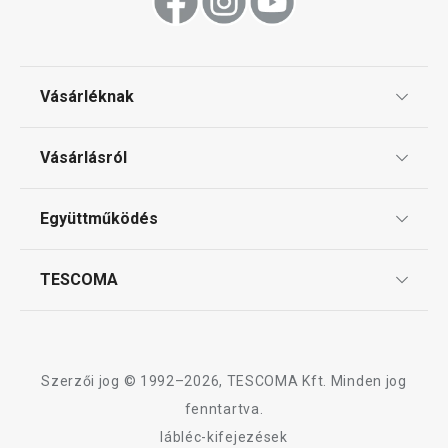
Tálalás
Sütés
Vásárléknak
Ajándékutalványok
Mosogatás és takarítás
Vásárlásról
Tescoma klub
ÁSZF
Együttműködés
Gyakori kérdések
Szállítási díjak és fizetési módok
Affiliate program
TESCOMA
Reklamáció és termékvisszaküldés
Karrier
TESCOMA garancia és szerviz
Rólunk
Design
Szerzői jog © 1992–2026, TESCOMA Kft. Minden jog
Minőség
fenntartva.
Újdonság
Ingyen 
lábléc-kifejezések