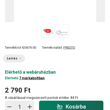
Termékkód
420676.00
Termékcsalád:
PRESTO
Leírás
Elérhető a webáruházban
Elérhető
7 márkaboltban
2 790 Ft
A vásárlással megszerzett pontok értéke:
84 Ft
Kosárba - mennyiség
Kosárba