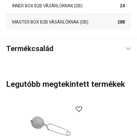
INNER BOX B2B VÁSÁRLÓKNAK (DB)
24
MASTER BOX B2B VÁSÁRLÓKNAK (DB)
288
Termékcsalád
Legutóbb megtekintett termékek
A rendkívül sok tagot számláló PRESTO termékcsaládba
olyan alapvető, praktikus
konyhai eszközök
tartoznak,
amelyeket minőségi anyagokból készítünk és mégis
megfizethetők. A PRESTO eszközök közt
hámozókat
,
palacknyitókat
,
merőkanalakat
,
szűrőket
,
késeket
és sok