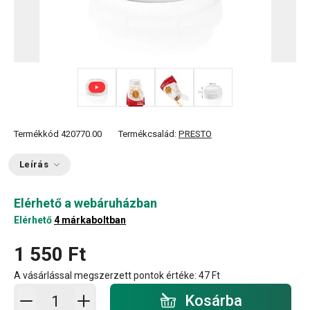
+ 1
Termékkód
420770.00
Termékcsalád:
PRESTO
Leírás
Elérhető a webáruházban
Elérhető
4 márkaboltban
1 550 Ft
A vásárlással megszerzett pontok értéke:
47 Ft
Kosárba - mennyiség
Kosárba