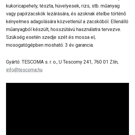
kukoricapehely, tészta, hüvelyesek, rizs, stb. műanyag
vagy papírzacskók lezárására, és azoknak ételbe történő
kényelmes adagolására közvetlenül a zacskóból. Ellenálló
műanyagból készült, hosszútávú használatra tervezve.
Szükség esetén szedje szét és mossa el,
mosogatógépben mosható. 3 év garancia.
Gyártó: TESCOMA s. r. o., U Tescomy 241, 760 01 Zlín;
info@tescoma.hu