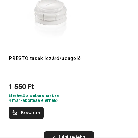
amelyeket minőségi anyagokból készítünk és mégis
megfizethetők. A PRESTO eszközök közt
hámozókat
,
palacknyitókat
,
merőkanalakat
,
szűrőket
,
késeket
és sok
más konyhai felszerelést találsz. A PRESTO konyhai
eszközök megkönnyítik a munkát a tapasztalt és a kezdő
szakácsoknak is.
PRESTO tasak lezáró/adagoló
Konyhai eszközök
1 550 Ft
Italok
Elérhető a webáruházban
4 márkaboltban elérhető
Főzés
Kosárba
Háztartás
Lépj feljebb