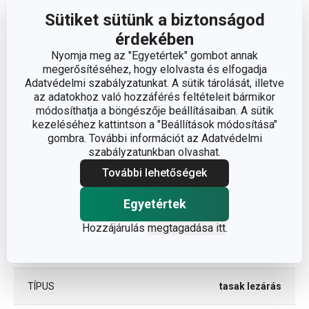
Méretek
Sütiket sütünk a biztonságod
érdekében
A TERMÉK MAGASSÁGA (CM)
4
Nyomja meg az "Egyetértek" gombot annak
megerősítéséhez, hogy elolvasta és elfogadja
ÁTMÉRŐ (CM)
8.5
Adatvédelmi szabályzatunkat. A sütik tárolását, illetve
az adatokhoz való hozzáférés feltételeit bármikor
módosíthatja a böngészője beállításaiban. A sütik
Egyéb paraméterek
kezeléséhez kattintson a "Beállítások módosítása"
gombra. További információt az Adatvédelmi
szabályzatunkban olvashat.
ANYAG
műanyag
További lehetőségek
csomagolás és
Egyetértek
BESOROLÁS
élelmiszer tárolás
Hozzájárulás
megtagadása itt
.
TERMÉKCSALÁD
PRESTO
TÍPUS
tasak lezárás