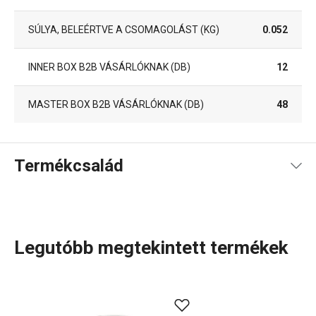
SÚLYA, BELEÉRTVE A CSOMAGOLÁST (KG)
0.052
INNER BOX B2B VÁSÁRLÓKNAK (DB)
12
MASTER BOX B2B VÁSÁRLÓKNAK (DB)
48
Termékcsalád
Legutóbb megtekintett termékek
A rendkívül sok tagot számláló PRESTO termékcsaládba
olyan alapvető, praktikus
konyhai eszközök
tartoznak,