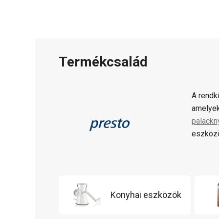
Termékcsalád
A rendk
amelyek
palackn
eszközö
Konyhai eszközök