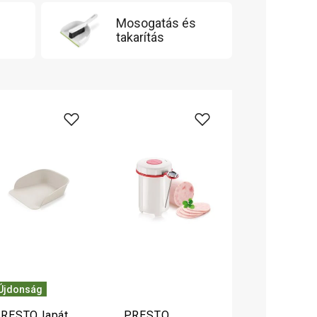
Mosogatás és
takarítás
Újdonság
RESTO lapát
PRESTO