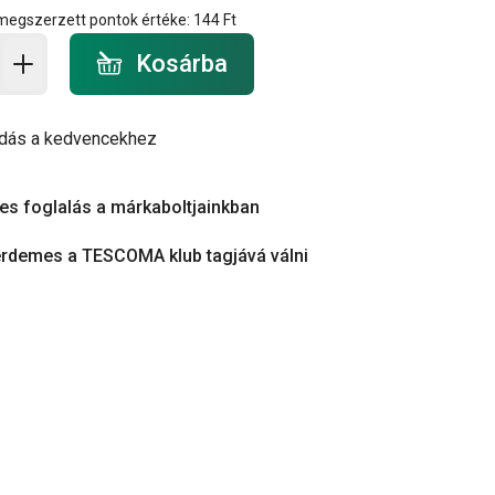
 megszerzett pontok értéke:
144 Ft
a - mennyiség
Kosárba
dás a kedvencekhez
es foglalás a márkaboltjainkban
érdemes a TESCOMA klub tagjává válni