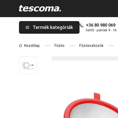
A PRESTO szűrő ø 20 cm oldalon tartózkodik
+36 80 980 069
Termék kategóriák
hétfő - péntek 9 - 16
Kezdőlap
Főzés
Főzőeszközök