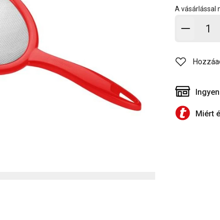
A vásárlással
Kosárb
Hozzáa
Ingyen
Miért 