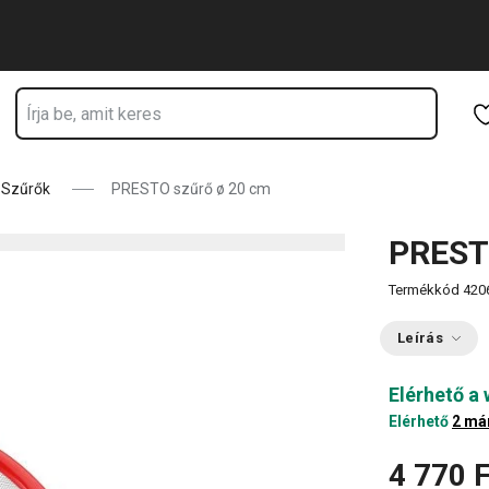
Ugrás a fő tartalomhoz
Ugrás a navigációhoz
Ugrás a kereséshez
Szűrők
PRESTO szűrő ø 20 cm
PREST
Termékkód
420
Leírás
Elérhető a
Elérhető
2 má
4 770 F