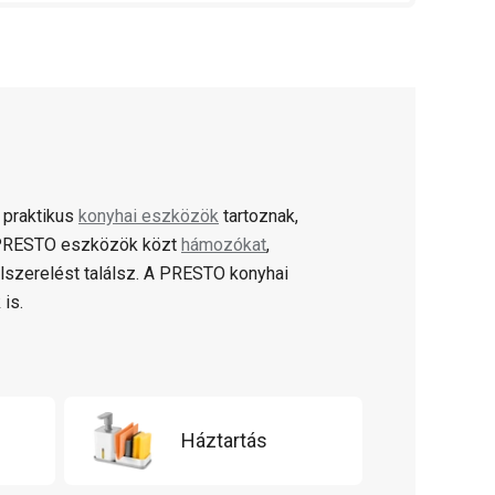
 praktikus
konyhai eszközök
tartoznak,
A PRESTO eszközök közt
hámozókat
,
lszerelést találsz. A PRESTO konyhai
 is.
Háztartás