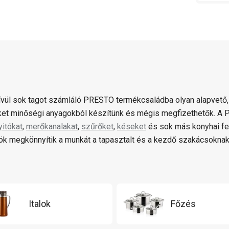
ívül sok tagot számláló PRESTO termékcsaládba olyan alapvető,
et minőségi anyagokból készítünk és mégis megfizethetők. 
yitókat
,
merőkanalakat
,
szűrőket
,
késeket
és sok más konyhai fe
k megkönnyítik a munkát a tapasztalt és a kezdő szakácsoknak
Italok
Főzés