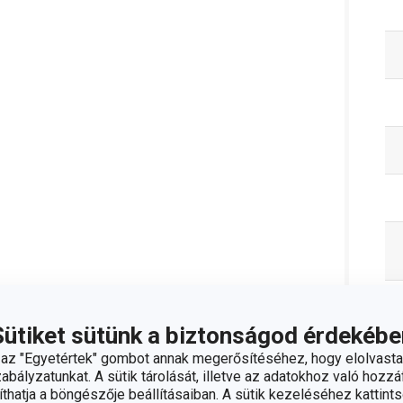
Sütiket sütünk a biztonságod érdekébe
z "Egyetértek" gombot annak megerősítéséhez, hogy elolvasta
bályzatunkat. A sütik tárolását, illetve az adatokhoz való hozzáf
hatja a böngészője beállításaiban. A sütik kezeléséhez kattints