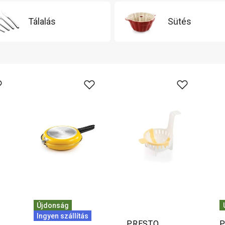
Tálalás
Sütés
Újdonság
Ingyen szállítás
PRESTO
P