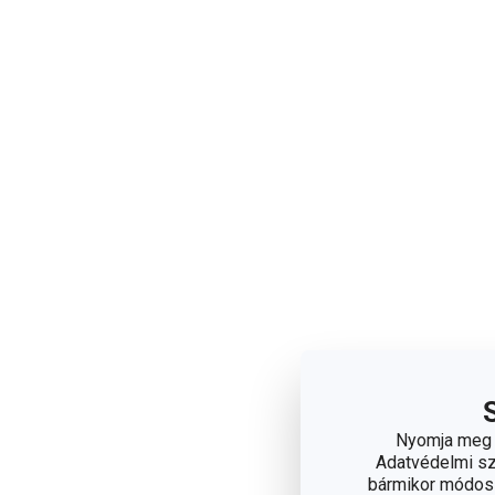
Nyomja meg a
Adatvédelmi sza
bármikor módosít