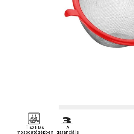
Tisztítás
A
mosogatógépben
garanciális