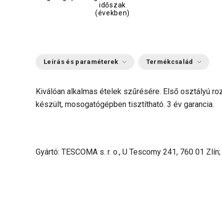
időszak
(években)
Leírás és paraméterek
Termékcsalád
Kiválóan alkalmas ételek szűrésére. Első osztályú r
készült, mosogatógépben tisztítható. 3 év garancia.
Gyártó: TESCOMA s. r. o., U Tescomy 241, 760 01 Zlín