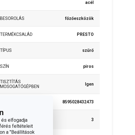
acél
BESOROLÁS
főzőeszközök
TERMÉKCSALÁD
PRESTO
TÍPUS
szűrő
SZÍN
piros
TISZTÍTÁS
Igen
MOSOGATÓGÉPBEN
EAN
8595028432473
n
A GARANCIÁLIS
 és elfogadja
3
IDŐSZAK (ÉVEKBEN)
érés feltételeit
on a "Beállítások