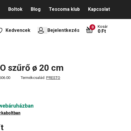
Boltok
Blog
Tescoma klub
Kapcsolat
Kosár
0
Kedvencek
Bejelentkezés
0 Ft
O szűrő ø 20 cm
606.00
Termékcsalád:
PRESTO
 webáruházban
rkaboltban
t