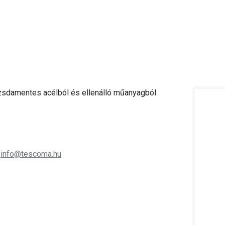
ozsdamentes acélból és ellenálló műanyagból
;
info@tescoma.hu