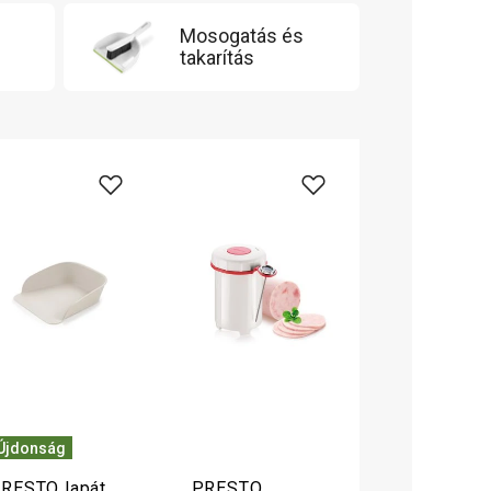
Mosogatás és
takarítás
Újdonság
RESTO lapát
PRESTO