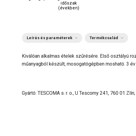
időszak
(években)
Leírás és paraméterek
Termékcsalád
Kiválóan alkalmas ételek szűrésére. Első osztályú ro
műanyagból készült, mosogatógépben mosható. 3 év 
Gyártó: TESCOMA s. r. o., U Tescomy 241, 760 01 Zlín