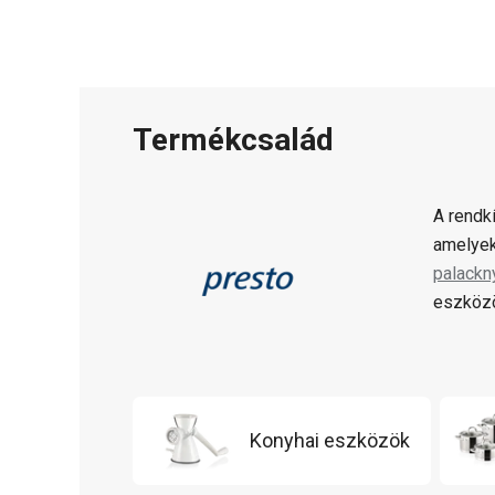
Termékcsalád
A rendk
amelyek
palackn
eszközö
Konyhai eszközök