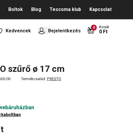
Boltok
Blog
Tescoma klub
Kapcsolat
Kosár
0
Kedvencek
Bejelentkezés
0 Ft
O szűrő ø 17 cm
605.00
Termékcsalád:
PRESTO
 webáruházban
rkaboltban
t