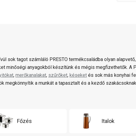
ívül sok tagot számláló PRESTO termékcsaládba olyan alapvető,
et minőségi anyagokból készítünk és mégis megfizethetők. 
yitókat
,
merőkanalakat
,
szűrőket
,
késeket
és sok más konyhai fe
k megkönnyítik a munkát a tapasztalt és a kezdő szakácsoknak
Főzés
Italok