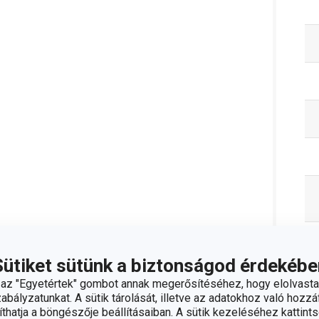
Sütiket sütünk a biztonságod érdekébe
z "Egyetértek" gombot annak megerősítéséhez, hogy elolvasta
bályzatunkat. A sütik tárolását, illetve az adatokhoz való hozzáf
hatja a böngészője beállításaiban. A sütik kezeléséhez kattints