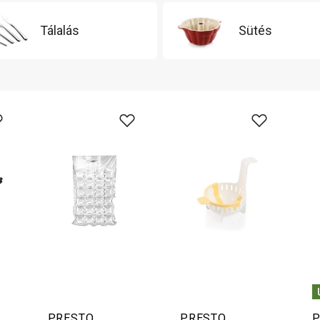
Tálalás
Sütés
PRESTO
PRESTO
P