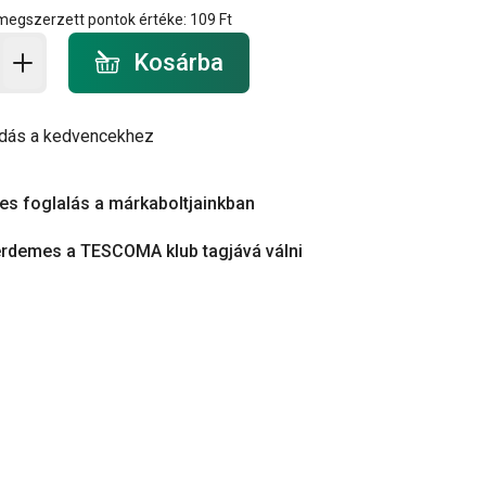
 megszerzett pontok értéke:
109 Ft
a - mennyiség
Kosárba
dás a kedvencekhez
es foglalás a márkaboltjainkban
érdemes a TESCOMA klub tagjává válni