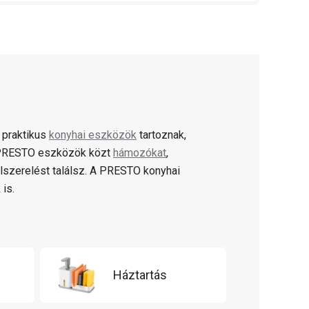
 praktikus
konyhai eszközök
tartoznak,
A PRESTO eszközök közt
hámozókat
,
lszerelést találsz. A PRESTO konyhai
 is.
Háztartás