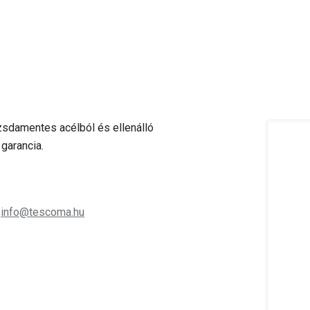
zsdamentes acélból és ellenálló
garancia.
;
info@tescoma.hu