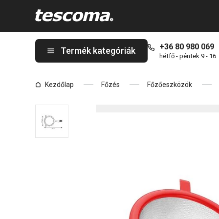
A PRESTO szűrő ø 17 cm oldalon tartózkodik
+36 80 980 069
Termék kategóriák
hétfő - péntek 9 - 16
Kezdőlap
Főzés
Főzőeszközök