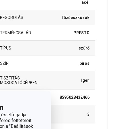
acél
BESOROLÁS
főzőeszközök
TERMÉKCSALÁD
PRESTO
TÍPUS
szűrő
SZÍN
piros
TISZTÍTÁS
Igen
MOSOGATÓGÉPBEN
EAN
8595028432466
n
A GARANCIÁLIS
 és elfogadja
3
IDŐSZAK (ÉVEKBEN)
érés feltételeit
on a "Beállítások