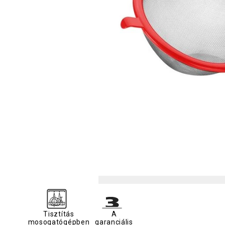
Tisztítás
A
mosogatógépben
garanciális