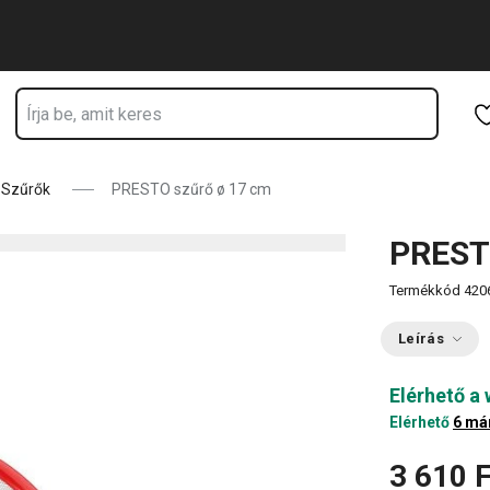
Ugrás a fő tartalomhoz
Ugrás a navigációhoz
Ugrás a kereséshez
Szűrők
PRESTO szűrő ø 17 cm
PREST
Termékkód
420
Leírás
Elérhető a
Elérhető
6 má
3 610 F