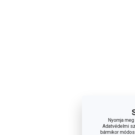
Nyomja meg a
Adatvédelmi sza
bármikor módosít