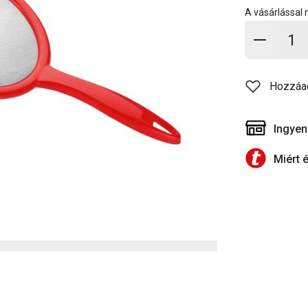
A vásárlással
Kosárb
Hozzáa
Ingyen
Miért 