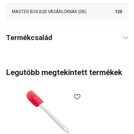
MASTER BOX B2B VÁSÁRLÓKNAK (DB)
120
Termékcsalád
Legutóbb megtekintett termékek
A rendkívül sok tagot számláló PRESTO termékcsaládba
olyan alapvető, praktikus
konyhai eszközök
tartoznak,
amelyeket minőségi anyagokból készítünk és mégis
megfizethetők. A PRESTO eszközök közt
hámozókat
,
palacknyitókat
,
merőkanalakat
,
szűrőket
,
késeket
és sok
más konyhai felszerelést találsz. A PRESTO konyhai