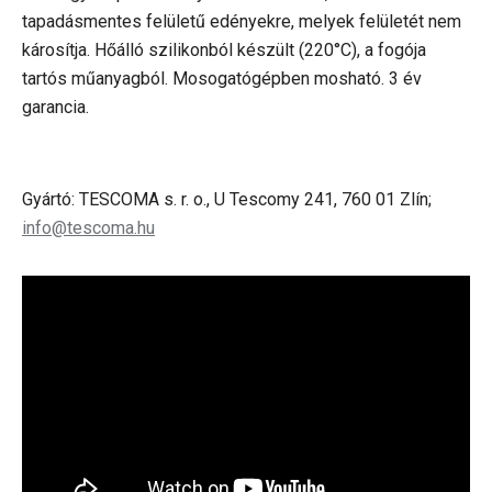
tapadásmentes felületű edényekre, melyek felületét nem
károsítja. Hőálló szilikonból készült
(220°C), a fogója
tartós műanyagból. Mosogatógépben mosható. 3 év
garancia.
Gyártó: TESCOMA s. r. o., U Tescomy 241, 760 01 Zlín;
info@tescoma.hu