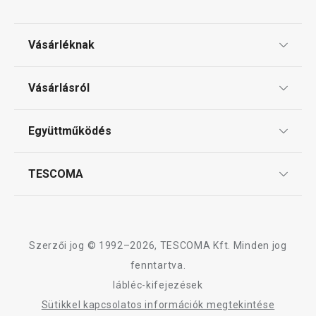
Sütés
Vásárléknak
Ajándékutalványok
Mosogatás és takarítás
Vásárlásról
Tescoma klub
ÁSZF
Együttműködés
Gyakori kérdések
Szállítási díjak és fizetési módok
Affiliate program
TESCOMA
Reklamáció és termékvisszaküldés
Karrier
TESCOMA garancia és szerviz
Rólunk
Design
Szerzői jog © 1992–2026, TESCOMA Kft. Minden jog
Minőség
fenntartva.
lábléc-kifejezések
Blog
PRESTO cseresznye- és
PRESTO jégkocka
Sütikkel kapcsolatos információk megtekintése