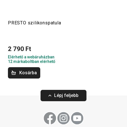
eszközök megkönnyítik a munkát a tapasztalt és a kezdő
szakácsoknak is.
PRESTO szilikonspatula
Konyhai eszközök
2 790 Ft
Italok
Elérhető a webáruházban
12 márkaboltban elérhető
Főzés
Kosárba
Háztartás
Lépj feljebb
Tálalás
Szeletelés