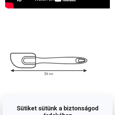
Sütiket sütünk a biztonságod
Méretek