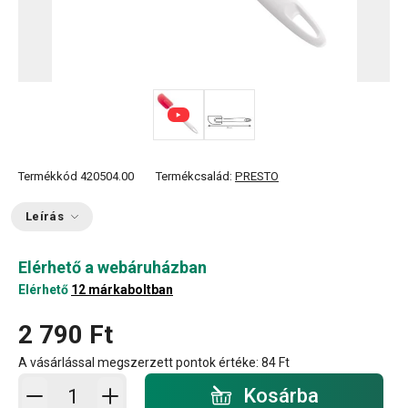
Termékkód
420504.00
Termékcsalád:
PRESTO
Leírás
Elérhető a webáruházban
Elérhető
12 márkaboltban
2 790 Ft
A vásárlással megszerzett pontok értéke:
84 Ft
Kosárba - mennyiség
Kosárba