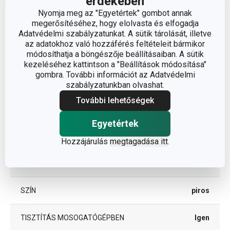
érdekében
Nyomja meg az "Egyetértek" gombot annak
A TERMÉK HOSSZA (CM)
26
megerősítéséhez, hogy elolvasta és elfogadja
Adatvédelmi szabályzatunkat. A sütik tárolását, illetve
az adatokhoz való hozzáférés feltételeit bármikor
Egyéb paraméterek
módosíthatja a böngészője beállításaiban. A sütik
kezeléséhez kattintson a "Beállítások módosítása"
gombra. További információt az Adatvédelmi
ANYAG
szilikon
szabályzatunkban olvashat.
További lehetőségek
BESOROLÁS
főzőeszközök
Egyetértek
TERMÉKCSALÁD
PRESTO
Hozzájárulás
megtagadása itt
.
TÍPUS
kenőlapát
SZÍN
piros
TISZTÍTÁS MOSOGATÓGÉPBEN
Igen