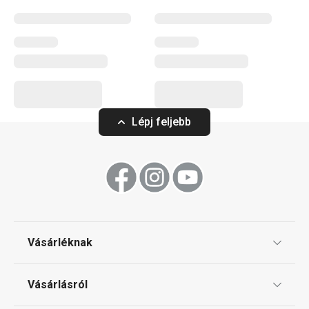
Konyhai eszközök
Főzés
Lépj feljebb
Italok
Háztartás
Szeletelés
Vásárléknak
Tálalás
Ajándékutalványok
Vásárlásról
Tescoma klub