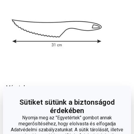
Méretek
Sütiket sütünk a biztonságod
A TERMÉK HOSSZA (CM)
31
érdekében
Nyomja meg az "Egyetértek" gombot annak
PENGE HOSSZA (CM)
20
megerősítéséhez, hogy elolvasta és elfogadja
Adatvédelmi szabályzatunkat. A sütik tárolását, illetve