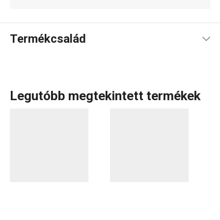
Termékcsalád
Legutóbb megtekintett termékek
A rendkívül sok tagot számláló PRESTO termékcsaládba
olyan alapvető, praktikus
konyhai eszközök
tartoznak,
amelyeket minőségi anyagokból készítünk és mégis
megfizethetők. A PRESTO eszközök közt
hámozókat
,
palacknyitókat
,
merőkanalakat
,
szűrőket
,
késeket
és sok
más konyhai felszerelést találsz. A PRESTO konyhai
eszközök megkönnyítik a munkát a tapasztalt és a kezdő
szakácsoknak is.