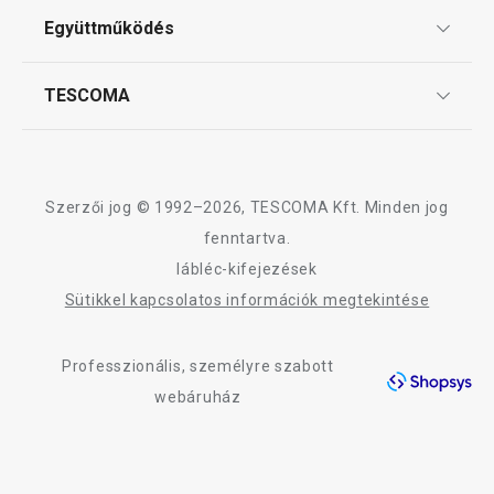
Sütés
ÁSZF
Együttműködés
Gyakori kérdések
Szállítási díjak és fizetési módok
Mosogatás és takarítás
Affiliate program
TESCOMA
Reklamáció és termékvisszaküldés
Karrier
TESCOMA garancia és szerviz
Rólunk
Design
Szerzői jog © 1992–2026, TESCOMA Kft. Minden jog
Minőség
fenntartva.
lábléc-kifejezések
Blog
Sütikkel kapcsolatos információk megtekintése
Kapcsolat
Professzionális, személyre szabott
Adatkezelési Tájékoztató
Újdonság
Ingyen 
webáruház
Akadálymentességi nyilatkozat
PRESTO cseresznye- és
i-PRESTO kétold
olivamagozó
ø 26 cm