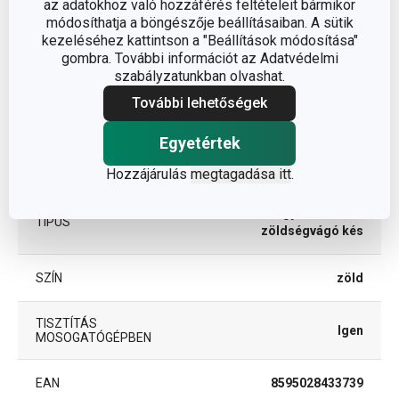
az adatokhoz való hozzáférés feltételeit bármikor
Egyéb paraméterek
módosíthatja a böngészője beállításaiban. A sütik
kezeléséhez kattintson a "Beállítások módosítása"
gombra. További információt az Adatvédelmi
ANYAG
műanyag
szabályzatunkban olvashat.
További lehetőségek
BESOROLÁS
kések
Egyetértek
TERMÉKCSALÁD
PRESTO
Hozzájárulás
megtagadása itt
.
gyümölcs- és
TÍPUS
zöldségvágó kés
SZÍN
zöld
TISZTÍTÁS
Igen
MOSOGATÓGÉPBEN
EAN
8595028433739